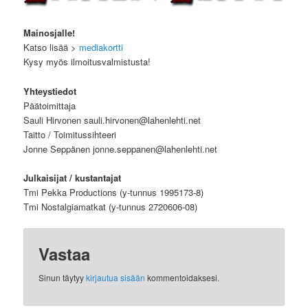
Mainosjalle!
Katso lisää >
mediakortti
Kysy myös ilmoitusvalmistusta!
Yhteystiedot
Päätoimittaja
Sauli Hirvonen sauli.hirvonen@lahenlehti.net
Taitto / Toimitussihteeri
Jonne Seppänen jonne.seppanen@lahenlehti.net
Julkaisijat / kustantajat
Tmi Pekka Productions (y-tunnus 1995173-8)
Tmi Nostalgiamatkat (y-tunnus 2720606-08)
Vastaa
Sinun täytyy
kirjautua sisään
kommentoidaksesi.