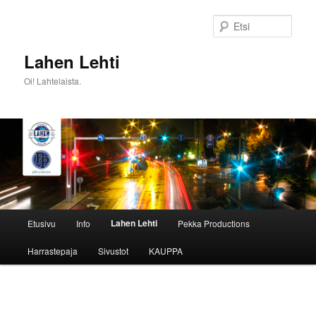
Siirry
sisältöön
Etsi
Lahen Lehti
Oi! Lahtelaista.
Päävalikko
Lahen Lehti
Etusivu
Info
Pekka Productions
Harrastepaja
Sivustot
KAUPPA