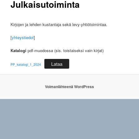
Julkaisutoiminta
Kirjojen ja lehden kustantaja sekä levy-yhtiötoimintaa.
[
yhteystiedot
]
Katalogi
pdf-muodossa (sis. toistaiseksi vain kirjat)
Lataa
PP_katalogi_1_2024
Voimanlähteenä WordPress