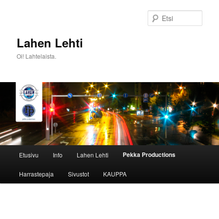
Siirry
sisältöön
Etsi
Lahen Lehti
Oi! Lahtelaista.
Päävalikko
Pekka Productions
Etusivu
Info
Lahen Lehti
Harrastepaja
Sivustot
KAUPPA