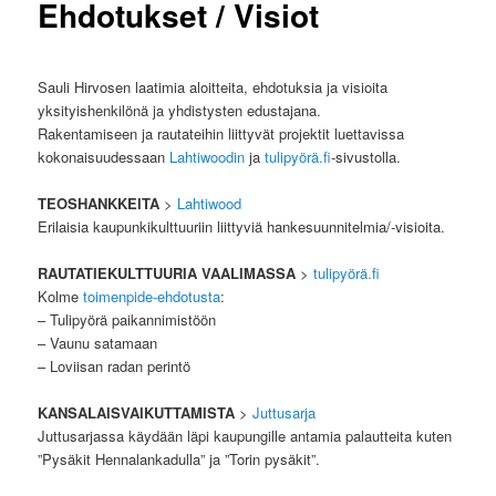
Ehdotukset / Visiot
Sauli Hirvosen laatimia aloitteita, ehdotuksia ja visioita
yksityishenkilönä ja yhdistysten edustajana.
Rakentamiseen ja rautateihin liittyvät projektit luettavissa
kokonaisuudessaan
Lahtiwoodin
ja
tulipyörä.fi
-sivustolla.
TEOSHANKKEITA
>
Lahtiwood
Erilaisia kaupunkikulttuuriin liittyviä hankesuunnitelmia/-visioita.
RAUTATIEKULTTUURIA VAALIMASSA
>
tulipyörä.fi
Kolme
toimenpide-ehdotusta
:
– Tulipyörä paikannimistöön
– Vaunu satamaan
– Loviisan radan perintö
KANSALAISVAIKUTTAMISTA
>
Juttusarja
Juttusarjassa käydään läpi kaupungille antamia palautteita kuten
”Pysäkit Hennalankadulla” ja ”Torin pysäkit”.