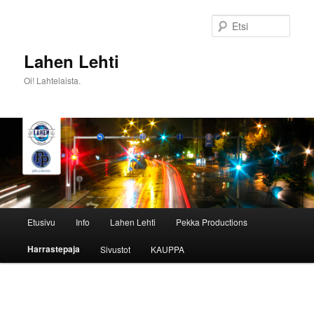
Siirry
sisältöön
Etsi
Lahen Lehti
Oi! Lahtelaista.
Päävalikko
Etusivu
Info
Lahen Lehti
Pekka Productions
Harrastepaja
Sivustot
KAUPPA