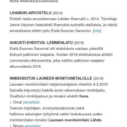
Muita ehdotuksia/suosituksia:
LIHAMUKI-ARVOSTELU
(2014)
Ehdotti raatia arvostelemaan Lahden lihamukit v. 2014. Toimittaja
Janne Urpunen haastatteli lihamukia syöneitä raatilaisia, ja näistä
arvosteluista tehtiin juttu Etelä-Suomen Sanomiin. [
info
]
AUKUSTI-EHDOTUS: LEMMENLATU
(2019)
Etelä-Suomen Sanomat otti ehdotuksia vastaan yleisöltä
Aukusti-palkinnon saajasta. Vuoden 2018 ehdotuksissa ehdotti
Lemmenlatu-dokumenttia, joka valittiin palkinnon saajaksi
alkuvuodesta 2019.
NIMIEHDOTUS LAUNEEN MONITOIMITALOLLE
(2019)
Launeen monitoimitalon harjannostajaisia vietettiin 8.3.2019
Samalla käynnistyi kaikille avoin rakennuksen nimikilpailu.
Osallistui nimikilpailuun ja nimeksi ehdotti
Ilona
.
> Omat
perustelut
Tulevien käyttäjien, sivistyslautakunnan sekä
hallinnon edustajien työryhmä valitsi toukokuussa uuden
monitoimitalon nimeksi
Launeen monitoimitalo Lähde.
> Nimen
perustelut