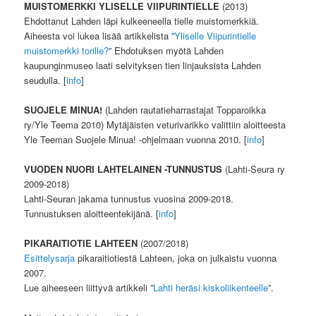
MUISTOMERKKI YLISELLE VIIPURINTIELLE
(2013)
Ehdottanut Lahden läpi kulkeeneella tielle muistomerkkiä.
Aiheesta voi lukea lisää artikkelista ”
Yliselle Viipurintielle
muistomerkki torille?
” Ehdotuksen myötä Lahden
kaupunginmuseo laati selvityksen tien linjauksista Lahden
seudulla. [
info
]
SUOJELE MINUA!
(Lahden rautatieharrastajat Topparoikka
ry/Yle Teema 2010) Mytäjäisten veturivarikko valittiin aloitteesta
Yle Teeman Suojele Minua! -ohjelmaan vuonna 2010. [
info
]
VUODEN NUORI LAHTELAINEN -TUNNUSTUS
(Lahti-Seura ry
2009-2018)
Lahti-Seuran jakama tunnustus vuosina 2009-2018.
Tunnustuksen aloitteentekijänä. [
info
]
PIKARAITIOTIE LAHTEEN
(2007/2018)
Esittelysarja
pikaraitiotiestä Lahteen, joka on julkaistu vuonna
2007.
Lue aiheeseen liittyvä artikkeli ”
Lahti heräsi kiskoliikenteelle
”.