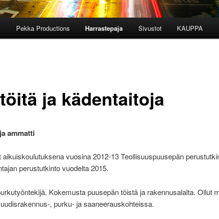
i
Pekka Productions
Harrastepaja
Sivustot
KAUPPA
öitä ja kädentaitoja
ja ammatti
t aikuiskoulutuksena vuosina 2012-13 Teollisuuspuusepän perustutki
tajan perustutkinto vuodelta 2015.
urkutyöntekijä. Kokemusta puusepän töistä ja rakennusalalta. Ollut
a uudisrakennus-, purku- ja saaneerauskohteissa.