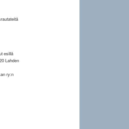
rautateitä
t esillä
020 Lahden
kan ry:n