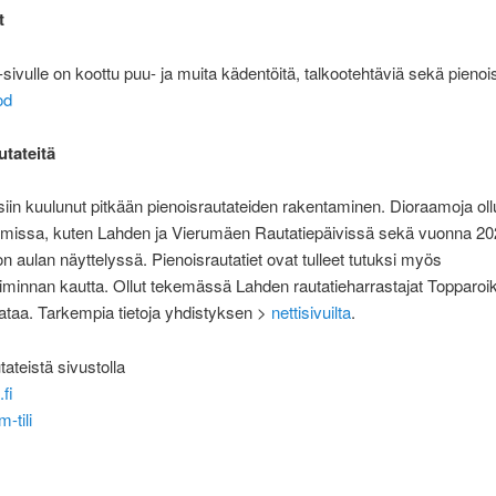
t
sivulle on koottu puu- ja muita kädentöitä, talkootehtäviä sekä pienois
od
utateitä
iin kuulunut pitkään pienoisrautateiden rakentaminen. Dioraamoja ollu
tumissa, kuten Lahden ja Vierumäen Rautatiepäivissä sekä vuonna 2
on aulan näyttelyssä. Pienoisrautatiet ovat tulleet tutuksi myös
iminnan kautta. Ollut tekemässä Lahden rautatieharrastajat Topparoi
ataa. Tarkempia tietoja yhdistyksen >
nettisivuilta
.
tateistä sivustolla
.fi
-tili