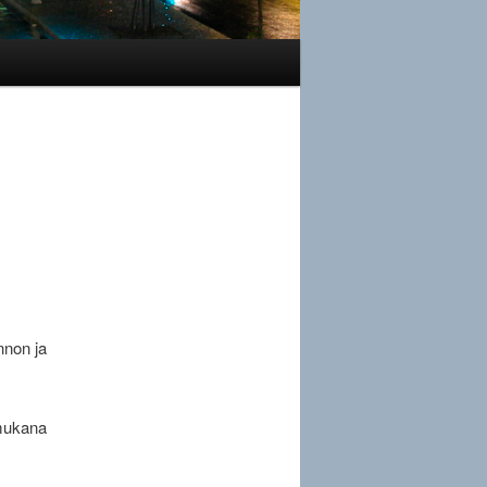
nnon ja
 mukana