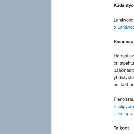
Kädentyö
Lahtiwood-
>
Lahtiwo
Pienoisra
Harrastuks
eri tapah
pääkirjast
yhdistysto
ns. kerhor
Pienoisrau
>
tulipyörä
>
Instagram
Talkoot