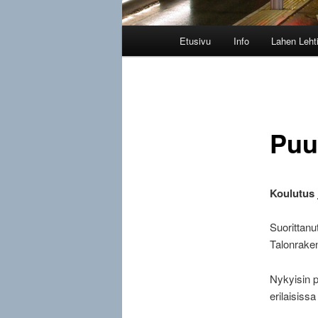
Päävalikko
Etusivu
Info
Lahen Leht
Puut
Koulutus 
Suorittanu
Talonraken
Nykyisin p
erilaisiss