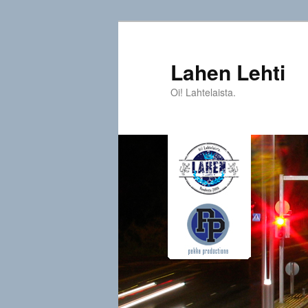
Siirry
sisältöön
Lahen Lehti
Oi! Lahtelaista.