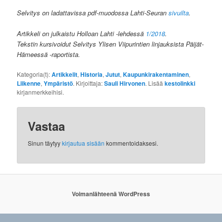
Selvitys on ladattavissa pdf-muodossa Lahti-Seuran
sivuilta
.
Artikkeli on julkaistu Holloan Lahti -lehdessä
1/2018
.
Tekstin kursivoidut Selvitys Ylisen Viipurintien linjauksista Päijät-
Hämeessä -raportista.
Kategoria(t):
Artikkelit
,
Historia
,
Jutut
,
Kaupunkirakentaminen
,
Liikenne
,
Ympäristö
. Kirjoittaja:
Sauli Hirvonen
. Lisää
kestolinkki
kirjanmerkkeihisi.
Vastaa
Sinun täytyy
kirjautua sisään
kommentoidaksesi.
Voimanlähteenä WordPress