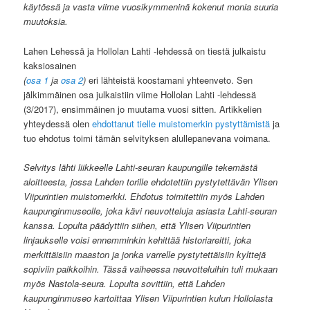
käytössä ja vasta viime vuosikymmeninä kokenut monia suuria
muutoksia.
Lahen Lehessä ja Hollolan Lahti -lehdessä on tiestä julkaistu
kaksiosainen
(
osa 1
ja
osa 2
)
eri lähteistä koostamani yhteenveto. Sen
jälkimmäinen osa julkaistiin viime Hollolan Lahti -lehdessä
(3/2017), ensimmäinen jo muutama vuosi sitten. Artikkelien
yhteydessä olen
ehdottanut tielle muistomerkin pystyttämistä
ja
tuo ehdotus toimi tämän selvityksen alullepanevana voimana.
Selvitys lähti liikkeelle Lahti-seuran kaupungille tekemästä
aloitteesta, jossa Lahden torille ehdotettiin pystytettävän Ylisen
Viipurintien muistomerkki. Ehdotus toimitettiin myös Lahden
kaupunginmuseolle, joka kävi neuvotteluja asiasta Lahti-seuran
kanssa. Lopulta päädyttiin siihen, että Ylisen Viipurintien
linjaukselle voisi ennemminkin kehittää historiareitti, joka
merkittäisiin maaston ja jonka varrelle pystytettäisiin kylttejä
sopiviin paikkoihin. Tässä vaiheessa neuvotteluihin tuli mukaan
myös Nastola-seura. Lopulta sovittiin, että Lahden
kaupunginmuseo kartoittaa Ylisen Viipurintien kulun Hollolasta