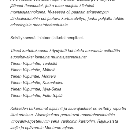
jääneet tieosuudet, jotka tulee suojella kiinteinä
muinaisjäännöksinä. Kyseessä oli pääosin aikaisempiin
lähdeaineistoihin pohjautuva karttaselvitys, jonka pohjalta tehtiin
arkeologisia maastotarkastuksia.
Selvityksessä linjataan jatkotoimenpiteet.
Tässä kartoituksessa käydyistä kohteista seuraavia esitetään
suojeltavaksi kiinteinä muinaisjäännöksinä:
Ylinen Viipurintie, Tenhiälä
Ylinen Viipurintie, Mäkelä
Ylinen Viipurntie, Montero
Ylinen Viipurintie, Kukonkoivu
Ylinen Viipurintie, Kylä-Sipilä
Ylinen Viipurintie, Pelto-Sipilä
Kohteiden tarkemmat sijainnit ja aluerajaukset on esitetty raportin
liitekartoissa. Aluerajaukset perustuvat maastohavaintoihin,
vinovalovarjostekuviin sekä vanhoihin karttoihin. Rajauksista
laajin ja epävarmin Monteron rajaus.