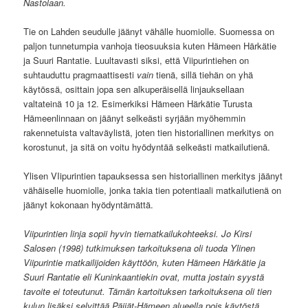
Nastolaan.
Tie on Lahden seudulle jäänyt vähälle huomiolle. Suomessa on
paljon tunnetumpia vanhoja tieosuuksia kuten Hämeen Härkätie
ja Suuri Rantatie. Luultavasti siksi, että Viipurintiehen on
suhtauduttu pragmaattisesti
vain
tienä, sillä tiehän on yhä
käytössä, osittain jopa sen alkuperäisellä linjauksellaan
valtateinä 10 ja 12. Esimerkiksi Hämeen Härkätie Turusta
Hämeenlinnaan on jäänyt selkeästi syrjään myöhemmin
rakennetuista valtaväylistä, joten tien historiallinen merkitys on
korostunut, ja sitä on voitu hyödyntää selkeästi matkailutienä.
Ylisen VIipurintien tapauksessa sen historiallinen merkitys jäänyt
vähäiselle huomiolle, jonka takia tien potentiaali matkailutienä on
jäänyt kokonaan hyödyntämättä.
Viipurintien linja sopii hyvin tiematkailukohteeksi. Jo Kirsi
Salosen (1998) tutkimuksen tarkoituksena oli tuoda Ylinen
Viipurintie matkailijoiden käyttöön, kuten Hämeen Härkätie ja
Suuri Rantatie eli Kuninkaantiekin ovat, mutta jostain syystä
tavoite ei toteutunut. Tämän kartoituksen tarkoituksena oli tien
kulun lisäksi selvittää Päijät-Hämeen alueella pois käytöstä