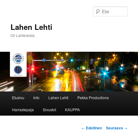
Siirry
sisältöön
Etsi
Lahen Lehti
Oi! Lahtelaista.
Päävalikko
Etusivu
Info
Lahen Lehti
Pekka Productions
Harrastepaja
Sivustot
KAUPPA
Artikkelien
←
Edellinen
Seuraava
→
selaus