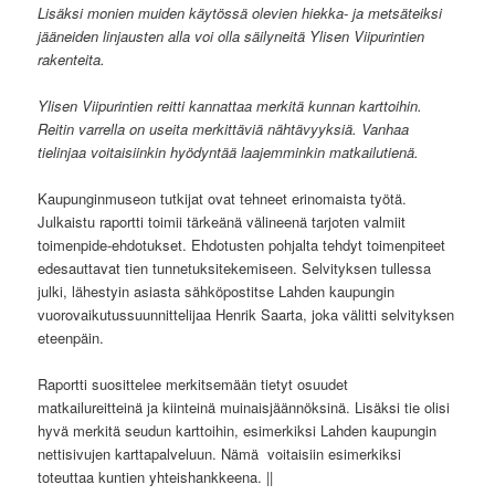
Lisäksi monien muiden käytössä olevien hiekka- ja metsäteiksi
jääneiden linjausten alla voi olla säilyneitä Ylisen Viipurintien
rakenteita.
Ylisen Viipurintien reitti kannattaa merkitä kunnan karttoihin.
Reitin varrella on useita merkittäviä
nähtävyyksiä. Vanhaa
tielinjaa voitaisiinkin hyödyntää laajemminkin matkailutienä.
Kaupunginmuseon tutkijat ovat tehneet erinomaista työtä.
Julkaistu raportti toimii tärkeänä välineenä tarjoten valmiit
toimenpide-ehdotukset. Ehdotusten pohjalta tehdyt toimenpiteet
edesauttavat tien tunnetuksitekemiseen. Selvityksen tullessa
julki, lähestyin asiasta sähköpostitse Lahden kaupungin
vuorovaikutussuunnittelijaa Henrik Saarta, joka välitti selvityksen
eteenpäin.
Raportti suosittelee merkitsemään tietyt osuudet
matkailureitteinä ja kiinteinä muinaisjäännöksinä. Lisäksi tie olisi
hyvä merkitä seudun karttoihin, esimerkiksi Lahden kaupungin
nettisivujen karttapalveluun. Nämä
voitaisiin esimerkiksi
toteuttaa kuntien yhteishankkeena. ||