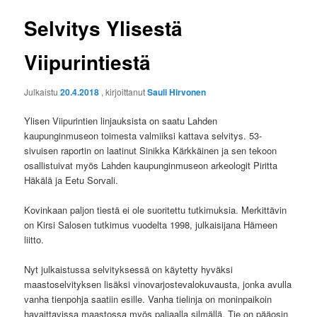
Selvitys Ylisestä
Viipurintiestä
Julkaistu
20.4.2018
, kirjoittanut
Sauli Hirvonen
Ylisen Viipurintien linjauksista on saatu Lahden
kaupunginmuseon toimesta valmiiksi kattava selvitys. 53-
sivuisen raportin on laatinut Sinikka Kärkkäinen ja sen tekoon
osallistuivat myös Lahden kaupunginmuseon arkeologit Piritta
Häkälä ja Eetu Sorvali.
Kovinkaan paljon tiestä ei ole suoritettu tutkimuksia. Merkittävin
on Kirsi Salosen tutkimus vuodelta 1998, julkaisijana Hämeen
liitto.
Nyt julkaistussa selvityksessä on käytetty hyväksi
maastoselvityksen lisäksi vinovarjostevalokuvausta, jonka avulla
vanha tienpohja saatiin esille. Vanha tielinja on moninpaikoin
havaittavissa maastossa myös paljaalla silmällä. Tie on pääosin