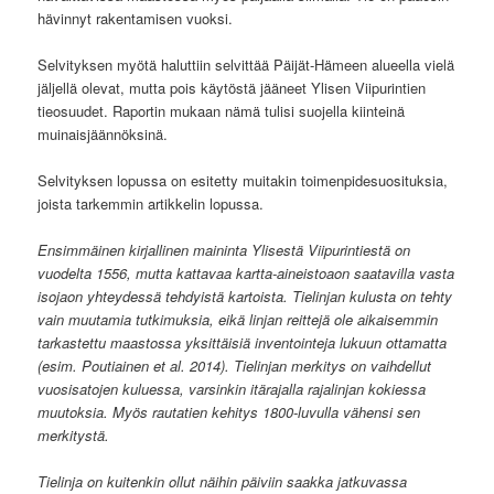
hävinnyt rakentamisen vuoksi.
Selvityksen myötä haluttiin selvittää Päijät-Hämeen alueella vielä
jäljellä olevat, mutta pois käytöstä jääneet Ylisen Viipurintien
tieosuudet. Raportin mukaan nämä tulisi suojella kiinteinä
muinaisjäännöksinä.
Selvityksen lopussa on esitetty muitakin toimenpidesuosituksia,
joista tarkemmin artikkelin lopussa.
Ensimmäinen kirjallinen maininta Ylisestä Viipurintiestä on
vuodelta 1556, mutta kattavaa kartta-aineistoaon saatavilla vasta
isojaon yhteydessä tehdyistä kartoista. Tielinjan kulusta on tehty
vain muutamia tutkimuksia, eikä linjan reittejä ole aikaisemmin
tarkastettu maastossa yksittäisiä inventointeja lukuun ottamatta
(esim. Poutiainen et al. 2014). Tielinjan merkitys on vaihdellut
vuosisatojen kuluessa, varsinkin itärajalla rajalinjan kokiessa
muutoksia. Myös rautatien kehitys 1800-luvulla vähensi sen
merkitystä.
Tielinja on kuitenkin ollut näihin päiviin saakka jatkuvassa