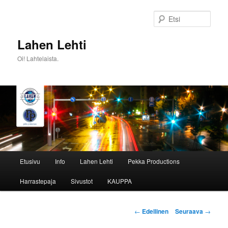
Siirry
sisältöön
Etsi
Lahen Lehti
Oi! Lahtelaista.
Päävalikko
Etusivu
Info
Lahen Lehti
Pekka Productions
Harrastepaja
Sivustot
KAUPPA
Artikkelien
←
Edellinen
Seuraava
→
selaus