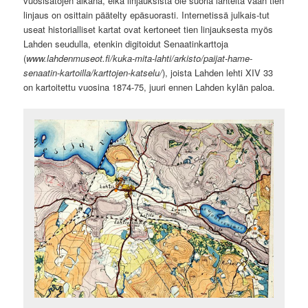
vuosisatojen aikana, eikä linjauksista ole suoria lähteitä vaan tien
linjaus on osittain päätelty epäsuorasti. Internetissä julkais-tut
useat historialliset kartat ovat kertoneet tien linjauksesta myös
Lahden seudulla, etenkin digitoidut Senaatinkarttoja
(
www.lahdenmuseot.fi/kuka-mita-lahti/arkisto/paijat-hame-
senaatin-kartoilla/karttojen-katselu/
), joista Lahden lehti XIV 33
on kartoitettu vuosina 1874-75, juuri ennen Lahden kylän paloa.