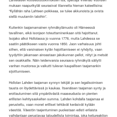
mukaan naapurikylät seurasivat tilannetta hieman kateellisina:
“Kyllähän raha Lahteen poikkeaa, se tulee akkunoista ja ovista
siellä muutamiin taloihin”.
Kuitenkin taajamamainen ryhmäkylämuoto oli Hämeessä
tavallinen, eikä isonjaon toteuttaminenkaan sitä hajoittanut.
Isojako alkoi Hollolassa jo vuonna 1776, mutta Lahdessa se
saatiin päätökseen vasta vuonna 1850. Jaon varhaisuus johti
siihen, että varsinaisen kylän hajoittamiseen ei ryhdytty, vaan
tyydyttiin jakamaan ainoastaan jakokunnan pellot, niityt ja metsät
sen osakkaille. Näin teidenvarsia seuraava ryhmäkylä säilytti
vanhan muotonsa ja vaikutti tulevan kaupallisen taajamankin
sijoittumiseen.
Hollolan Lahden taajaman synnyn tekijät ja sen legalisoimisen
tausta on löydettävissä jo kaukaa. Itsenäisen taajaman synty ja
erottautuminen sitä ympäröivästä maaseudusta on pienten
erillisten kehitysaskelten summa. Lahden kohdalla taajamaa ei
perustettu, vaan monet erilliset tehtävät keräsivät kylään
väestöä. Väestön taajentuminen puolestaan edisti erilaista
vaihdantaan perustavaa taloudellista toimintaa, joka ketjureaktion