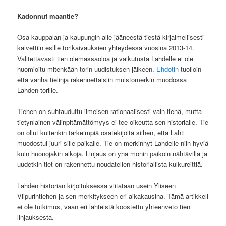
Kadonnut maantie?
Osa kauppalan ja kaupungin alle jääneestä tiestä kirjaimellisesti
kaivettiin esille torikaivauksien yhteydessä vuosina 2013-14.
Valitettavasti tien olemassaoloa ja vaikutusta Lahdelle ei ole
huomioitu mitenkään torin uudistuksen jälkeen.
Ehdotin
tuolloin
että vanha tielinja rakennettaisiin muistomerkin muodossa
Lahden torille.
Tiehen on suhtauduttu ilmeisen rationaalisesti vain tienä, mutta
tietynlainen välinpitämättömyys ei tee oikeutta sen historialle. Tie
on ollut kuitenkin tärkeimpiä osatekijöitä siihen, että Lahti
muodostui juuri sille paikalle. Tie on merkinnyt Lahdelle niin hyviä
kuin huonojakin aikoja. Linjaus on yhä monin paikoin nähtävillä ja
uudetkin tiet on rakennettu noudatellen historiallista kulkureittiä.
Lahden historian kirjoituksessa viitataan usein Yliseen
Viipurintiehen ja sen merkitykseen eri aikakausina. Tämä artikkeli
ei ole tutkimus, vaan eri lähteistä koostettu yhteenveto tien
linjauksesta.