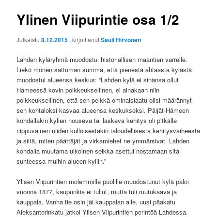
Ylinen Viipurintie osa 1/2
Julkaistu
8.12.2015
, kirjoittanut
Sauli Hirvonen
Lahden kyläryhmä muodostui historiallisen maantien varrelle.
Liekö monen sattuman summa, että pienestä ahtaasta kylästä
muodostui alueensa keskus: “Lahden kylä ei sinänsä ollut
Hämeessä kovin poikkeuksellinen, ei ainakaan niin
poikkeuksellinen, että sen pelkkä ominaislaatu olisi määrännyt
sen kohtaloksi kasvaa alueensa keskukseksi. Päijät-Hämeen
kohdallakin kylien nouseva tai laskeva kehitys oli pitkälle
riippuvainen niiden kulloisestakin taloudellisesta kehitysvaiheesta
ja siitä, miten päättäjät ja virkamiehet ne ymmärsivät. Lahden
kohdalla muutama ulkoinen seikka asettui nostamaan sitä
suhteessa muihin alueen kyliin.”
Ylisen Viipurintien molemmille puolille muodostunut kylä paloi
vuonna 1877, kaupunkia ei tullut, mutta tuli ruutukaava ja
kauppala. Vanha tie osin jäi kauppalan alle, uusi pääkatu
Aleksanterinkatu jatkoi Ylisen Viipurintien perintöä Lahdessa.