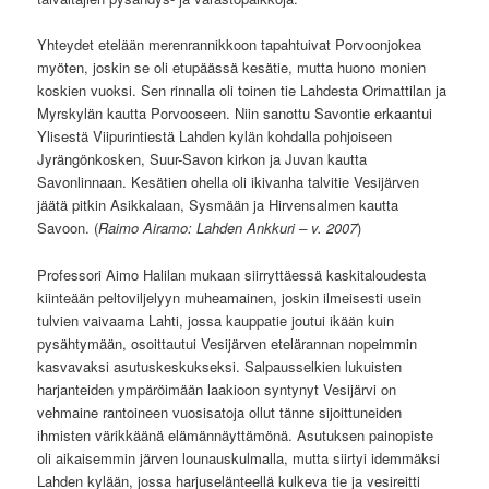
Yhteydet etelään merenrannikkoon tapahtuivat Porvoonjokea
myöten, joskin se oli etupäässä kesätie, mutta huono monien
koskien vuoksi. Sen rinnalla oli toinen tie Lahdesta Orimattilan ja
Myrskylän kautta Porvooseen. Niin sanottu Savontie erkaantui
Ylisestä Viipurintiestä Lahden kylän kohdalla pohjoiseen
Jyrängönkosken, Suur-Savon kirkon ja Juvan kautta
Savonlinnaan. Kesätien ohella oli ikivanha talvitie Vesijärven
jäätä pitkin Asikkalaan, Sysmään ja Hirvensalmen kautta
Savoon. (
Raimo Airamo: Lahden Ankkuri – v. 2007
)
Professori Aimo Halilan mukaan siirryttäessä kaskitaloudesta
kiinteään peltoviljelyyn muheamainen, joskin ilmeisesti usein
tulvien vaivaama Lahti, jossa kauppatie joutui ikään kuin
pysähtymään, osoittautui Vesijärven etelärannan nopeimmin
kasvavaksi asutuskeskukseksi. Salpausselkien lukuisten
harjanteiden ympäröimään laakioon syntynyt Vesijärvi on
vehmaine rantoineen vuosisatoja ollut tänne sijoittuneiden
ihmisten värikkäänä elämännäyttämönä. Asutuksen painopiste
oli aikaisemmin järven lounauskulmalla, mutta siirtyi idemmäksi
Lahden kylään, jossa harjuselänteellä kulkeva tie ja vesireitti