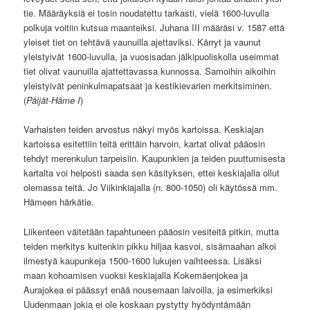
tie. Määräyksiä ei tosin noudatettu tarkasti, vielä 1600-luvulla
polkuja voitiin kutsua maanteiksi. Juhana III määräsi v. 1587 että
yleiset tiet on tehtävä vaunuilla ajettaviksi. Kärryt ja vaunut
yleistyivät 1600-luvulla, ja vuosisadan jälkipuoliskolla useimmat
tiet olivat vaunuilla ajattettavassa kunnossa. Samoihin aikoihin
yleistyivät peninkulmapatsaat ja kestikievarien merkitsiminen.
(
Päijät-Häme I
)
Varhaisten teiden arvostus näkyi myös kartoissa. Keskiajan
kartoissa esitettiin teitä erittäin harvoin, kartat olivat pääosin
tehdyt merenkulun tarpeisiin. Kaupunkien ja teiden puuttumisesta
kartalta voi helposti saada sen käsityksen, ettei keskiajalla ollut
olemassa teitä. Jo Viikinkiajalla (n. 800-1050) oli käytössä mm.
Hämeen härkätie.
Liikenteen väitetään tapahtuneen pääosin vesiteitä pitkin, mutta
teiden merkitys kuitenkin pikku hiljaa kasvoi, sisämaahan alkoi
ilmestyä kaupunkeja 1500-1600 lukujen vaihteessa. Lisäksi
maan kohoamisen vuoksi keskiajalla Kokemäenjokea ja
Aurajokea ei päässyt enää nousemaan laivoilla, ja esimerkiksi
Uudenmaan jokia ei ole koskaan pystytty hyödyntämään