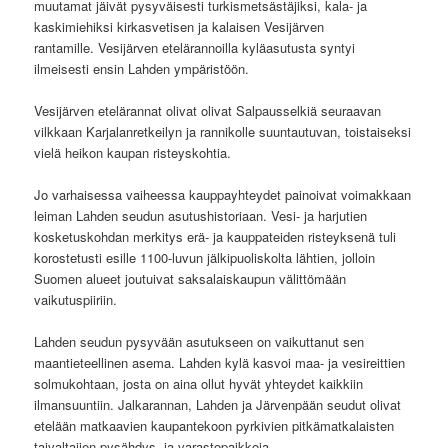
muutamat jäivät pysyväisesti turkismetsästäjiksi, kala- ja
kaskimiehiksi kirkasvetisen ja kalaisen Vesijärven
rantamille. Vesijärven etelärannoilla kyläasutusta syntyi
ilmeisesti ensin Lahden ympäristöön.
Vesijärven etelärannat olivat olivat Salpausselkiä seuraavan
vilkkaan Karjalanretkeilyn ja rannikolle suuntautuvan, toistaiseksi
vielä heikon kaupan risteyskohtia.
Jo varhaisessa vaiheessa kauppayhteydet painoivat voimakkaan
leiman Lahden seudun asutushistoriaan. Vesi- ja harjutien
kosketuskohdan merkitys erä- ja kauppateiden risteyksenä tuli
korostetusti esille 1100-luvun jälkipuoliskolta lähtien, jolloin
Suomen alueet joutuivat saksalaiskaupun välittömään
vaikutuspiiriin.
Lahden seudun pysyvään asutukseen on vaikuttanut sen
maantieteellinen asema. Lahden kylä kasvoi maa- ja vesireittien
solmukohtaan, josta on aina ollut hyvät yhteydet kaikkiin
ilmansuuntiin. Jalkarannan, Lahden ja Järvenpään seudut olivat
etelään matkaavien kaupantekoon pyrkivien pitkämatkalaisten
taivaltajien pysähdys- ja varastopaikkoja.