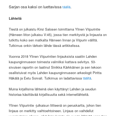
Sarjan osa kaksi on luettavissa
.
täällä
Lähteitä
Tiestä on julkaistu Kirsi Salosen toimittama Ylinen Viipurintie
(Hämeen liiton julkaisu V:45), jossa tien merkitystä ja linjausta on
tutkittu koko sen matkalta Hämeen linnan ja Viipurin väliltä.
Tutkimus onkin tärkein lähde tässä artikkelissa.
Vuonna 2018 Ylinen Viipurintien linjauksista saatiin Lahden
kaupunginmuseon toimesta valmiiksi kattava selvitys. 53-
sivuisen raportin on laatinut Sinikka Kärkkäinen ja sen tekoon
osallistuivat myös Lahden kaupunginmuseon arkeologit Piritta
Häkälä ja Eetu Sorvali. Tutkimus on ladattavissa
täältä
.
Muina kirjallisina lähteinä olen käyttänyt Lahden ja seudun
historiaa käsittävää kirjallisuutta sekä internetlähteitä.
Ylinen Viipurintie -julkaisun liitteenä on peruskartta, johon tien
linjaus on merkitty vaihtoehtoineen. Linjaus on vaihdellut