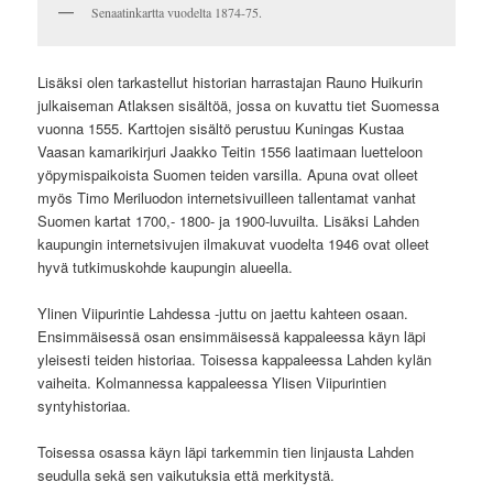
Senaatinkartta vuodelta 1874-75.
Lisäksi olen tarkastellut historian harrastajan Rauno Huikurin
julkaiseman Atlaksen sisältöä, jossa on kuvattu tiet Suomessa
vuonna 1555. Karttojen sisältö perustuu Kuningas Kustaa
Vaasan kamarikirjuri Jaakko Teitin 1556 laatimaan luetteloon
yöpymispaikoista Suomen teiden varsilla. Apuna ovat olleet
myös Timo Meriluodon internetsivuilleen tallentamat vanhat
Suomen kartat 1700,- 1800- ja 1900-luvuilta. Lisäksi Lahden
kaupungin internetsivujen ilmakuvat vuodelta 1946 ovat olleet
hyvä tutkimuskohde kaupungin alueella.
Ylinen Viipurintie Lahdessa -juttu on jaettu kahteen osaan.
Ensimmäisessä osan ensimmäisessä kappaleessa käyn läpi
yleisesti teiden historiaa. Toisessa kappaleessa Lahden kylän
vaiheita. Kolmannessa kappaleessa Ylisen Viipurintien
syntyhistoriaa.
Toisessa osassa käyn läpi tarkemmin tien linjausta Lahden
seudulla sekä sen vaikutuksia että merkitystä.