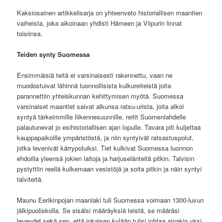
Kaksiosainen artikkelisarja on yhteenveto historiallisen maantien
vaiheista, joka aikoinaan yhdisti Hämeen ja Viipurin linnat
toisiinsa.
Teiden synty Suomessa
Ensimmäisiä teitä ei varsinaisesti rakennettu, vaan ne
muodostuivat lähinnä luonnollisista kulkureiteistä joita
parannettiin yhteiskunnan kehittymisen myötä. Suomessa
varsinaiset maantiet saivat alkunsa ratsu-urista, joita alkoi
syntyä tärkeimmille liikennesuunnille, reitit Suomenlahdelle
palautunevat jo esihistoriallisen ajan lopulle. Tavara piti kuljettaa
kauppapaikoille ympäristöstä, ja niin syntyivät ratsastuspolut,
jotka levenivät kärrypoluiksi. Tiet kulkivat Suomessa luonnon
ehdoilla yleensä jokien laitoja ja harjuselänteitä pitkin. Talvisin
pystyttiin reellä kulkemaan vesistöjä ja soita pitkin ja näin syntyi
talviteitä.
Maunu Eerikinpojan maanlaki tuli Suomessa voimaan 1300-luvun
jälkipuoliskolla. Se sisälsi määräyksiä teistä, se määräsi
leveydet sekä sen, että jokaisen kylään tulisi johtaa ainakin yksi