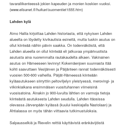
tavaraliikenteessä jokien kapeuden ja monien koskien vuoksi.
(w
ww.elisanet.fi/huikari/suomentiet1555.htm
)
Lahden kylä
Aimo Halila kirjoittaa Lahden historiasta, että nykyisen Lahden
alueelta on löydetty kivikautisia esineitä, mutta tuskin asutus on
ollut kiinteää näihin päivin saakka. On todennäköistä, että
Lahden alueella on ollut kiinteää eli jatkuvaa ympärivuotista
asutusta aina nuoremmalta rautakaudelta alkaen. Vakinainen
asutus on Hämeeseen levinnyt Kokemäenjoen suunnasta itää
kohti saavuttaen Vesijärven ja Päijänteen rannat todennäköisesti
vuosien 500-600 vaiheilla. Päijät-Hämeessä kiinteään
kyläasutukseen siirryttiin peltoviljelyn yleistyessä, merovingi- ja
viikinkiaikana ensimmäisen vuosituhannen viimeisinä
vuosisatoina. Ainakin jo 900-luvulta lähtien on varmoja tietoja
kiinteästä asutuksesta Lahden seudulla. Lahden itäosissa
olevassa Järvenpään kylässä (kuului keskiajalla Nastolaan) ja
Ahtialassa on myös tähän viittaavia tutkimustuloksia.
Salpausselkiä ja Rievelin reittiä käyttävistä eränkävijöistä