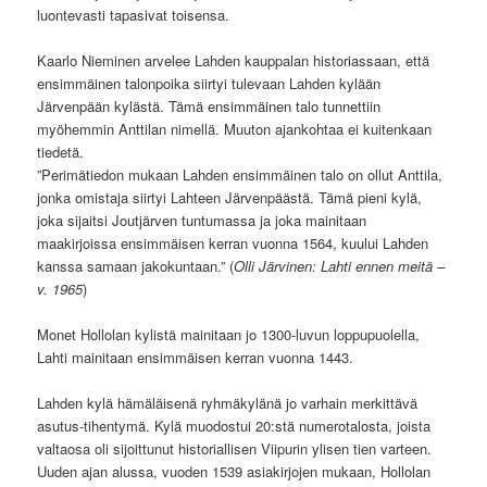
luontevasti tapasivat toisensa.
Kaarlo Nieminen arvelee Lahden kauppalan historiassaan, että
ensimmäinen talonpoika siirtyi tulevaan Lahden kylään
Järvenpään kylästä. Tämä ensimmäinen talo tunnettiin
myöhemmin Anttilan nimellä. Muuton ajankohtaa ei kuitenkaan
tiedetä.
”Perimätiedon mukaan Lahden ensimmäinen talo on ollut Anttila,
jonka omistaja siirtyi Lahteen Järvenpäästä. Tämä pieni kylä,
joka sijaitsi Joutjärven tuntumassa ja joka mainitaan
maakirjoissa ensimmäisen kerran vuonna 1564, kuului Lahden
kanssa samaan jakokuntaan.” (
Olli Järvinen: Lahti ennen meitä –
v. 1965
)
Monet Hollolan kylistä mainitaan jo 1300-luvun loppupuolella,
Lahti mainitaan ensimmäisen kerran vuonna 1443.
Lahden kylä hämäläisenä ryhmäkylänä jo varhain merkittävä
asutus-tihentymä. Kylä muodostui 20:stä numerotalosta, joista
valtaosa oli sijoittunut historiallisen Viipurin ylisen tien varteen.
Uuden ajan alussa, vuoden 1539 asiakirjojen mukaan, Hollolan