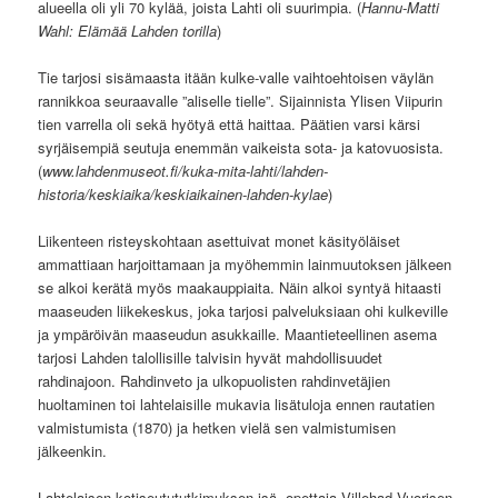
alueella oli yli 70 kylää, joista Lahti oli suurimpia. (
Hannu-Matti
Wahl: Elämää Lahden torilla
)
Tie tarjosi sisämaasta itään kulke-valle vaihtoehtoisen väylän
rannikkoa seuraavalle ”aliselle tielle”. Sijainnista Ylisen Viipurin
tien varrella oli sekä hyötyä että haittaa. Päätien varsi kärsi
syrjäisempiä seutuja enemmän vaikeista sota- ja katovuosista.
(
www.lahdenmuseot.fi/kuka-mita-lahti/lahden-
historia/keskiaika/keskiaikainen-lahden-kylae
)
Liikenteen risteyskohtaan asettuivat monet käsityöläiset
ammattiaan harjoittamaan ja myöhemmin lainmuutoksen jälkeen
se alkoi kerätä myös maakauppiaita. Näin alkoi syntyä hitaasti
maaseuden liikekeskus, joka tarjosi palveluksiaan ohi kulkeville
ja ympäröivän maaseudun asukkaille. Maantieteellinen asema
tarjosi Lahden talollisille talvisin hyvät mahdollisuudet
rahdinajoon. Rahdinveto ja ulkopuolisten rahdinvetäjien
huoltaminen toi lahtelaisille mukavia lisätuloja ennen rautatien
valmistumista (1870) ja hetken vielä sen valmistumisen
jälkeenkin.
Lahtelaisen kotiseutututkimuksen isä, opettaja Villehad Vuorisen