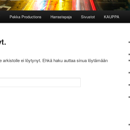
i
Pekka Productions
Harrastepaja
Sivustot
KAUPPA
t.
lle arkistolle ei löytynyt. Ehkä haku auttaa sinua löytämään