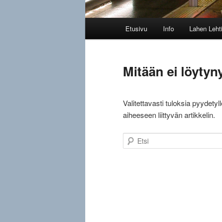
Päävalikko
Etusivu
Info
Lahen Leht
Mitään ei löytyny
Valitettavasti tuloksia pyydety
aiheeseen liittyvän artikkelin.
Etsi