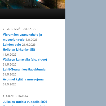
VIIMEISIMMÄT JULKAISUT
Vierumäen vaunukahvio ja
museojuna-ajo
5.8.2026
Lahden palo
21.6.2026
Hollolan kirkonkylällä
14.6.2026
Vääksyn kanavalla (sis. video)
31.5.2026
Lahti-Seuran kesätapahtumia
31.5.2026
Avoimet kylät ja museojuna
31.5.2026
A AJANKOHTAISTA
Julkaisu-uutisia vuodelle 2026