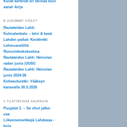
Kuvat kertovat eri tarinaa kuin
sanat -kirja
B UUSIMMAT VIDEOT
Rautateiden Lahti:
Kulmalankatu – talvi & kesä
Lahden paikat: Kevätretki
Lehmusreitillä
Runovideokokoelma
Rautateiden Lahti: Heinolan
radan junia (UUSI)
Rautateiden Lahti: Heinolan
junia 2024-26
Kotiseuturetki: Vääksyn
kanavalla 30.5.2026
C TILATTAVISSA KAUPASTA
Puujalat 2. – Se ohut jatko-
osa
Liikennemerkkejä Lahdessa -
kirja