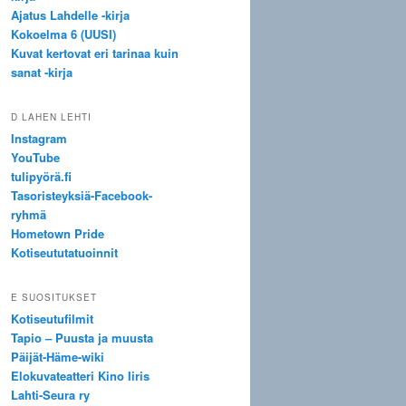
Ajatus Lahdelle -kirja
Kokoelma 6 (UUSI)
Kuvat kertovat eri tarinaa kuin
sanat -kirja
D LAHEN LEHTI
Instagram
YouTube
tulipyörä.fi
Tasoristeyksiä-Facebook-
ryhmä
Hometown Pride
Kotiseututatuoinnit
E SUOSITUKSET
Kotiseutufilmit
Tapio – Puusta ja muusta
Päijät-Häme-wiki
Elokuvateatteri Kino Iiris
Lahti-Seura ry