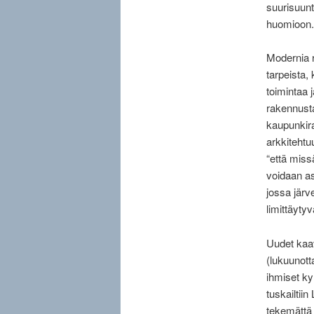
suurisuunta
huomioon.
Modernia r
tarpeista, 
toimintaa 
rakennusta
kaupunkira
arkkitehtu
“että miss
voidaan asi
jossa järv
limittäyty
Uudet kaav
(lukuunott
ihmiset ky
tuskailtiin
tekemättä 