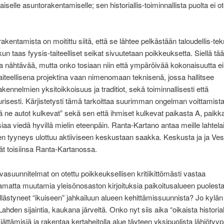
iselle asuntorakentamiselle; sen historiallis-toiminnallista puolta ei o
akentamista on moitittu siitä, että se lähtee pelkästään taloudellis-tek
kun taas fyysis-taiteelliset seikat sivuutetaan poikkeuksetta. Siellä tääl
ja nähtävää, mutta onko tosiaan niin että ympäröivää kokonaisuutta e
iteellisena projektina vaan nimenomaan teknisenä, jossa hallitsee
kennelmien yksitoikkoisuus ja traditiot, sekä toiminnallisesti että
urisesti. Kärjistetysti tämä tarkoittaa suurimman ongelman voittamista
ä ne autot kulkevat” sekä sen että ihmiset kulkevat paikasta A, paikk
aa viedä hyvillä mielin eteenpäin. Ranta-Kartano antaa meille lahtelaisi
en tyyneys ulottuu aktiiviseen keskustaan saakka. Keskusta ja ja Vesi
vät toisiinsa Ranta-Kartanossa.
asuunnitelmat on otettu poikkeuksellisen kritiikittömästi vastaa
amatta muutamia yleisönosaston kirjoituksia paikoitusalueen puolesta
llästyneet “ikuiseen” jahkailuun alueen kehittämissuunnista? Jo kylän
 Lahden sijaintia, kaukana järveltä. Onko nyt siis aika “oikaista historial
jättämisiä ja rakentaa kertaheitolla alue täyteen yksipuolista lähiötyyp