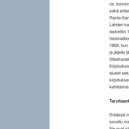
ns. toimin
sekä eril
Ranta-Kart
Lahden kad
laskettiin 
historiall
1869, kun 
ja jäljelle
Sibeliust
Kirjotuiks
alueet sek
kirjoituks
kehittämi
Tarvitaan
Eräässä mi
sovellu me
Ne ovat si