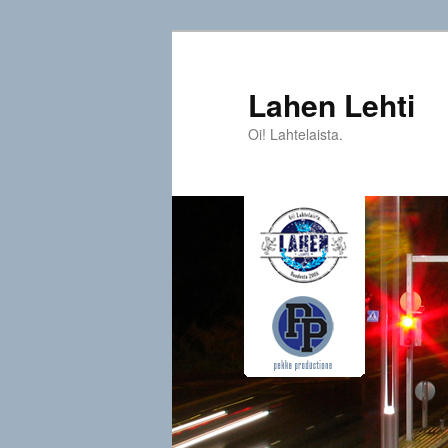
Siirry
sisältöön
Lahen Lehti
Oi! Lahtelaista.