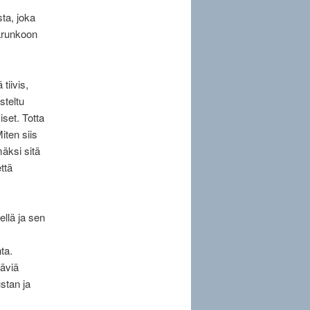
sta, joka
varunkoon
tiivis,
steltu
iset. Totta
iten siis
mäksi sitä
ttä
llä ja sen
ta.
täviä
stan ja