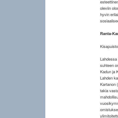
esteettine
oleviin ol
hyvin eril
sosiaalise
Ranta-Ka
Kisapuisto
Lahdessa 
suhteen on
Kadun ja K
Lahden kau
Kartanon 
takia vast
mahdollisu
vuosikymme
omistuksee
ylimitoite