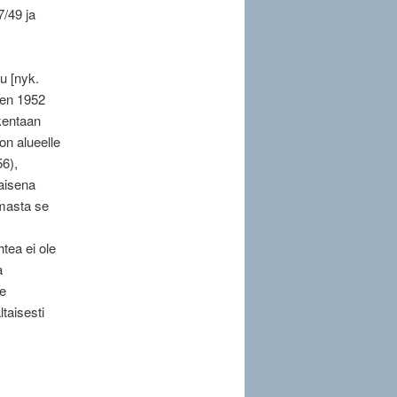
7/49 ja
u [nyk.
den 1952
akentaan
n alueelle
56),
aisena
lmasta se
tea ei ole
a
me
taisesti