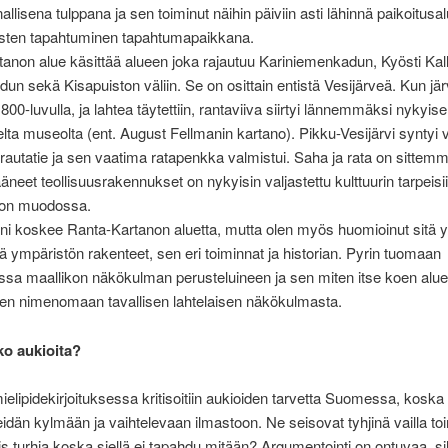
nallisena tulppana ja sen toiminut näihin päiviin asti lähinnä paikoitus
aisten tapahtuminen tapahtumapaikkana.
anon alue käsittää alueen joka rajautuu Kariniemenkadun, Kyösti Kal
un sekä Kisapuiston väliin. Se on osittain entistä Vesijärveä. Kun jä
1800-luvulla, ja lahtea täytettiin, rantaviiva siirtyi lännemmäksi nykyise
iselta museolta (ent. August Fellmanin kartano). Pikku-Vesijärvi syntyi
rautatie ja sen vaatima ratapenkka valmistui. Saha ja rata on sittemm
 jääneet teollisuusrakennukset on nykyisin valjastettu kulttuurin tarpeisii
alon muodossa.
eni koskee Ranta-Kartanon aluetta, mutta olen myös huomioinut sitä 
ä ympäristön rakenteet, sen eri toiminnat ja historian. Pyrin tuomaan
essa maallikon näkökulman perusteluineen ja sen miten itse koen alu
sen nimenomaan tavallisen lahtelaisen näkökulmasta.
ko aukioita?
elipidekirjoituksessa kritisoitiin aukioiden tarvetta Suomessa, koska 
idän kylmään ja vaihtelevaan ilmastoon. Ne seisovat tyhjinä vailla to
is turhia koska siellä ei tapahdu mitään? Argumentointi on ontuvaa, sil