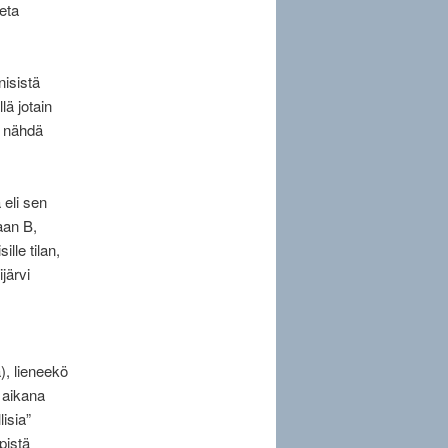
teta
nisistä
lä jotain
i nähdä
 eli sen
aan B,
lle tilan,
järvi
), lieneekö
 aikana
lisia”
pistä