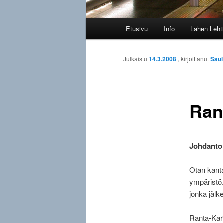
Päävalikko
Etusivu
Info
Lahen Leht
Julkaistu
14.3.2008
, kirjoittanut
Saul
Ran
Johdanto
Otan kanta
ympäristö.
jonka jälk
Ranta-Kart