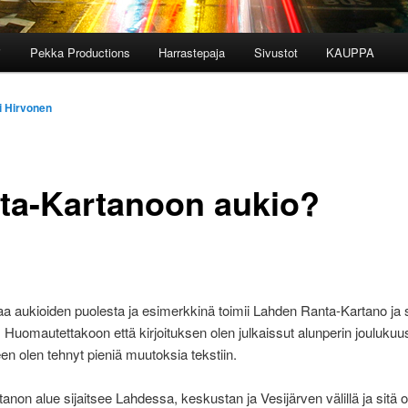
i
Pekka Productions
Harrastepaja
Sivustot
KAUPPA
i Hirvonen
ta-Kartanoon aukio?
a aukioiden puolesta ja esimerkkinä toimii Lahden Ranta-Kartano ja 
 Huomautettakoon että kirjoituksen olen julkaissut alunperin jouluku
een olen tehnyt pieniä muutoksia tekstiin.
anon alue sijaitsee Lahdessa, keskustan ja Vesijärven välillä ja sitä o