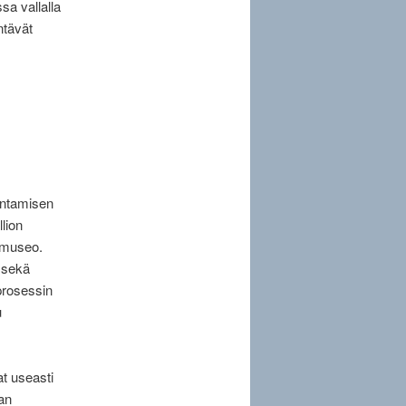
sa vallalla
ntävät
entamisen
lion
n museo.
n sekä
prosessin
u
at useasti
an