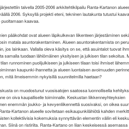
ärjestettiin talvella 2005-2006 arkkitehtikilpailu Ranta-Kartanon aluee
väällä 2006. Syksyllä projekti eteni, tekninen lautakunta tutustui kaa
ee puoltamaan kaavaa.
ien pääkohdat ovat alueen läpikulkevan liikenteen järjestäminen sekä 
osin matala asuntorakentaminen. Alueen asuntorakentamista on peru
, jos lainkaan. Vallalla oleva käsitys on se, että asuintalot tuovat ihm
ta samalla tuodaan lähiömäinen yksityisen ja julkisen tilan sekoitus. M
 tilan runnominen puolijulkiseen ja julkiseen tilaan toisi ihmiset lähem
iminnan kaupunki-ihannetta ja alueen luontaisen avoimuuden perinne
en, mitä ilmeisemmin nykyisillä suunnitelmilla haetaan?
kusta on muodostunut vuosisatojen saatossa luonnollisella kehitykse
enne on oiva kaupalliselle toiminnalle. Keskustan liikkenneyhteyksien
nen enemmän joukko- ja kevyenliikennettä suosivaksi, on oikea suun
Ranta-Kartanon alueelle sovitetaan esikaupunkilähiötä kahden merkit
isten kollektiivisia kokemuksia synnyttävän elementin väliin eli kesku
nan. Siinä on ristiriita. Ranta-Kartano on liian keskeisessä asemassa