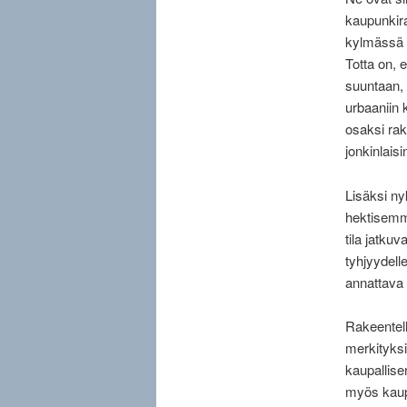
kaupunkira
kylmässä i
Totta on, 
suuntaan, o
urbaaniin
osaksi rak
jonkinlais
Lisäksi ny
hektisemmä
tila jatku
tyhjyydell
annattava t
Rakeentell
merkityksiä
kaupallis
myös kaupun