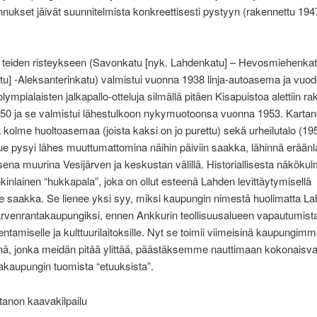
nukset jäivät suunnitelmista konkreettisesti pystyyn (rakennettu 194
n teiden risteykseen (Savonkatu [nyk. Lahdenkatu] – Hevosmiehenkat
tu] -Aleksanterinkatu) valmistui vuonna 1938 linja-autoasema ja vuo
lympialaisten jalkapallo-otteluja silmällä pitäen Kisapuistoa alettiin r
50 ja se valmistui lähestulkoon nykymuotoonsa vuonna 1953. Kartano
ä kolme huoltoasemaa (joista kaksi on jo purettu) sekä urheilutalo (19
e pysyi lähes muuttumattomina näihin päiviin saakka, lähinnä eräänl
isena muurina Vesijärven ja keskustan välillä. Historiallisesta näköku
onkinlainen “hukkapala”, joka on ollut esteenä Lahden levittäytymisellä
le saakka. Se lienee yksi syy, miksi kaupungin nimestä huolimatta Lah
järvenrantakaupungiksi, ennen Ankkurin teollisuusalueen vapautumist
ntamiselle ja kulttuurilaitoksille. Nyt se toimii viimeisinä kaupungim
ä, jonka meidän pitää ylittää, päästäksemme nauttimaan kokonaisval
akaupungin tuomista “etuuksista”.
tanon kaavakilpailu