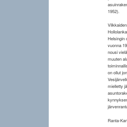
asuinraken
1952).
Vilkkaide
Hollolanka
Helsingin o
vuonna 19
nousi viel
muuten alu
toiminnall
on ollut j
Vesijärvel
mielletty 
asuntorake
kynnyksen
järvenrant
Ranta-Kar