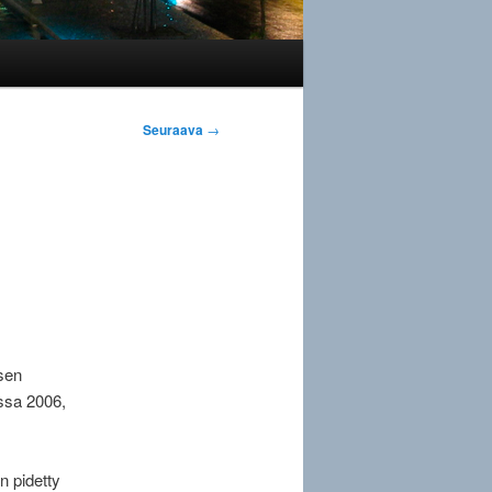
Artikkelien
Seuraava
→
selaus
sen
ussa 2006,
n pidetty