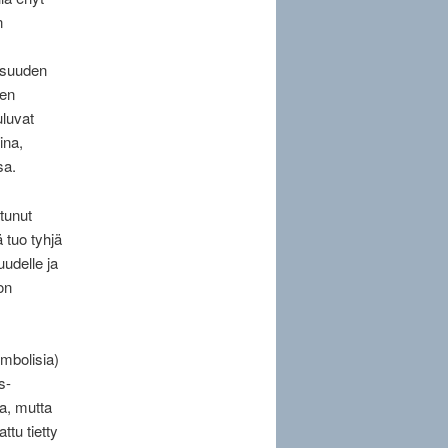
n
lisuuden
een
luvat
ina,
sa.
tunut
 tuo tyhjä
uudelle ja
on
ymbolisia)
s-
a, mutta
ttu tietty