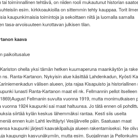
n tai toiminnallinen tehtävä, on niiden rooli mukautunut historian saatos
osuhteisiin esim. kirkkoaukioilla on sittemmin tehty kauppaa. Torit ilme
aisia kaupunkimaisia toimintoja ja sekoittaen niitä ja luomalla samalla
en tasa-arvoisuuteen kurottavan julkisen tilan.
rtanon kaava
n paikoitusalue
Kariston ohella yksi tämän hetken kuumaperuna maankäytön ja rak
 ns. Ranta-Kartanon. Nykyisin alue käsittää Lahdenkadun, Kyösti Kal
ariniemenkadun välisen alueen, jota rajaa Kisapuisto ja historialline
punki lunasti Ranta-Kartanon maat eli nk. Fellmannin pellot itsellee
(1869)August Fellmanin suvulta vuonna 1919, mutta monimutkaisen 
a vuonna 1924 kaupunki sai maat haltuunsa. Jo tätä ennen oli pohditt
uksia siirtää kylän keskus lähemmäksi rantaa. Kesti siis useita
niä ennen kuin Lahti levittäytyi Vesijärvelle päin. Saatuaan maat
nsa kaupunki järjesti kaavakilpailuja alueen rakentamiseksi. Ne oliv
ttuja kaupungin kasvunäkymiin, mutta esim. Suojalinnan ja Pellonkulm