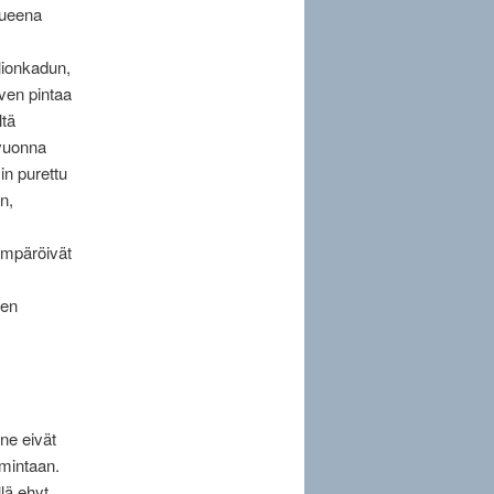
alueena
lionkadun,
rven pintaa
ltä
 vuonna
in purettu
n,
ympäröivät
een
ne eivät
imintaan.
lä ehyt