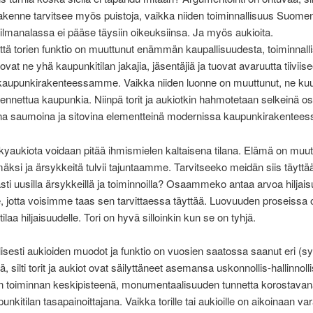
kenne tarvitsee myös puistoja, vaikka niiden toiminnallisuus Suome
lmanalassa ei pääse täysiin oikeuksiinsa. Ja myös aukioita.
että torien funktio on muuttunut enämmän kaupallisuudesta, toiminnal
vat ne yhä kaupunkitilan jakajia, jäsentäjiä ja tuovat avaruutta tiiviis
 kaupunkirakenteessamme. Vaikka niiden luonne on muuttunut, ne kuu
ennettua kaupunkia. Niinpä torit ja aukiotkin hahmotetaan selkeinä os
ina saumoina ja sitovina elementteinä modernissa kaupunkirakentees
kyaukiota voidaan pitää ihmismielen kaltaisena tilana. Elämä on muut
ksi ja ärsykkeitä tulvii tajuntaamme. Tarvitseeko meidän siis täyttää
vasti uusilla ärsykkeillä ja toiminnoilla? Osaammeko antaa arvoa hiljais
e, jotta voisimme taas sen tarvittaessa täyttää. Luovuuden proseissa 
ilaa hiljaisuudelle. Tori on hyvä silloinkin kun se on tyhjä.
isesti aukioiden muodot ja funktio on vuosien saatossa saanut eri (s
, silti torit ja aukiot ovat säilyttäneet asemansa uskonnollis-hallinnolli
en toiminnan keskipisteenä, monumentaalisuuden tunnetta korostavan
kitilan tasapainoittajana. Vaikka torille tai aukioille on aikoinaan vara