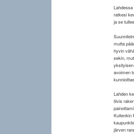
Lahdessa j
ratkesi ke
ja se tull
Suunnitelm
mutta pää
hyvin vähän
sekin, mut
yksityisen
avoimen to
kunnioitta
Lahden kes
tiivis rak
painottami
Kuitenkin 
kaupunkila
järven ran