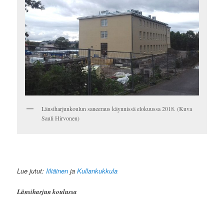
Länsiharjunkoulun saneeraus käynnissä elokuussa 2018. (Kuva
Sauli Hirvonen)
Lue jutut:
Iiliäinen
ja
Kullankukkula
Länsiharjun koulussa