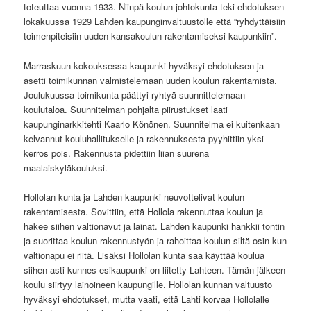
toteuttaa vuonna 1933. Niinpä koulun johtokunta teki ehdotuksen
lokakuussa 1929 Lahden kaupunginvaltuustolle että “ryhdyttäisiin
toimenpiteisiin uuden kansakoulun rakentamiseksi kaupunkiin”.
Marraskuun kokouksessa kaupunki hyväksyi ehdotuksen ja
asetti toimikunnan valmistelemaan uuden koulun rakentamista.
Joulukuussa toimikunta päättyi ryhtyä suunnittelemaan
koulutaloa. Suunnitelman pohjalta piirustukset laati
kaupunginarkkitehti Kaarlo Könönen. Suunnitelma ei kuitenkaan
kelvannut kouluhallitukselle ja rakennuksesta pyyhittiin yksi
kerros pois. Rakennusta pidettiin liian suurena
maalaiskyläkouluksi.
Hollolan kunta ja Lahden kaupunki neuvottelivat koulun
rakentamisesta. Sovittiin, että Hollola rakennuttaa koulun ja
hakee siihen valtionavut ja lainat. Lahden kaupunki hankkii tontin
ja suorittaa koulun rakennustyön ja rahoittaa koulun siltä osin kun
valtionapu ei riitä. Lisäksi Hollolan kunta saa käyttää koulua
siihen asti kunnes esikaupunki on liitetty Lahteen. Tämän jälkeen
koulu siirtyy lainoineen kaupungille. Hollolan kunnan valtuusto
hyväksyi ehdotukset, mutta vaati, että Lahti korvaa Hollolalle