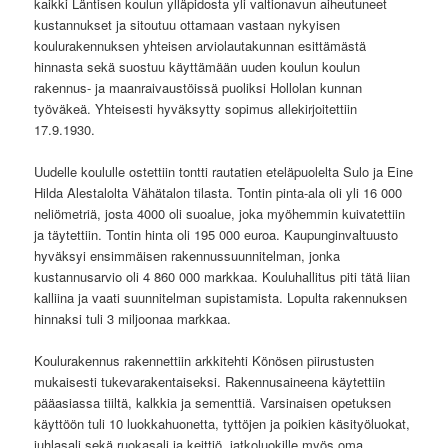
kaikki Läntisen koulun ylläpidosta yli valtionavun aiheutuneet
kustannukset ja sitoutuu ottamaan vastaan nykyisen
koulurakennuksen yhteisen arviolautakunnan esittämästä
hinnasta sekä suostuu käyttämään uuden koulun koulun
rakennus- ja maanraivaustöissä puoliksi Hollolan kunnan
työväkeä. Yhteisesti hyväksytty sopimus allekirjoitettiin
17.9.1930.
Uudelle koululle ostettiin tontti rautatien eteläpuolelta Sulo ja Eine
Hilda Alestalolta Vähätalon tilasta. Tontin pinta-ala oli yli 16 000
neliömetriä, josta 4000 oli suoalue, joka myöhemmin kuivatettiin
ja täytettiin. Tontin hinta oli 195 000 euroa. Kaupunginvaltuusto
hyväksyi ensimmäisen rakennussuunnitelman, jonka
kustannusarvio oli 4 860 000 markkaa. Kouluhallitus piti tätä liian
kalliina ja vaati suunnitelman supistamista. Lopulta rakennuksen
hinnaksi tuli 3 miljoonaa markkaa.
Koulurakennus rakennettiin arkkitehti Könösen piirustusten
mukaisesti tukevarakentaiseksi. Rakennusaineena käytettiin
pääasiassa tiiltä, kalkkia ja sementtiä. Varsinaisen opetuksen
käyttöön tuli 10 luokkahuonetta, tyttöjen ja poikien käsityöluokat,
juhlasali sekä ruokasali ja keittiö, jatkoluokille myös oma