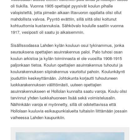
oli tiukilla. Vuonna 1905 opettajat pyysivät koulun pihalle
valopistettä, jotta pimeän aikaan iltavuoron oppilaita olisi ollut
mahdollista valvoa. Pyyntö evättiin, sillä siitä olisi koitunut
kohtuuttomia kustannuksia. Sähkövalo koululle saatiin vuonna
1917, vesiposti oli saatu jo aikaisemmin.
Sisällissodassa Lahden kylän kouluun osui tykinammus, jonka
seurauksena opettajien asuinrakennus paloi. Palo tuhosi osan
koulun arkistoa ja kylän toiminnasta ei ole vuosilta 1908-1915
paljonkaan tietoa. Koulun opettajien asuinrakennus tuhoutui ja
koulurakennuksen siipirakennus vaurioitui pahoin. Koulunkäynti
jouduttiin keskeyttämään. Johtokunta korjautti tuhoutuneen
luokkarakennuksen välittömästi, uuteen opettajien
asuinrakennukseen ei Hollolan kunnalta saatu varoja. Koulu olisi
tarvinnut yhden luokkahuoneen lisää sekä voimistelusalin.
Näihinkään varoja ei myönnetty, sillä oli odotettavissa että
Hollolaan kuuluvia esikaupunkialueita tultaisiin liittämään jossain
vaiheessa Lahden kaupunkiin.