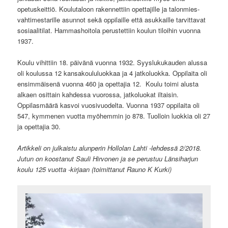
opetuskeittiö. Koulutaloon rakennettiin opettajille ja talonmies-
vahtimestarille asunnot sekä oppilaille että asukkaille tarvittavat
sosiaalitilat. Hammashoitola perustettiin koulun tiloihin vuonna
1937.
Koulu vihittiin 18. päivänä vuonna 1932. Syyslukukauden alussa
oli koulussa 12 kansakoululuokkaa ja 4 jatkoluokka. Oppilaita oli
ensimmäisenä vuonna 460 ja opettajia 12.
Koulu toimi alusta
alkaen osittain kahdessa vuorossa, jatkoluokat iltaisin.
Oppilasmäärä kasvoi vuosivuodelta. Vuonna 1937 oppilaita oli
547, kymmenen vuotta myöhemmin jo 878. Tuolloin luokkia oli 27
ja opettajia 30.
Artikkeli on julkaistu alunperin Hollolan Lahti -lehdessä 2/2018.
Jutun on koostanut Sauli Hirvonen ja se perustuu Länsiharjun
koulu 125 vuotta -kirjaan (toimittanut Rauno K Kurki)