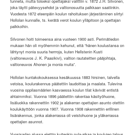
tunneta, mutta toiseksi opettajaksi valittiin v. 1872 J.H. Silvonen,
joka
täytti
pätevyysehdot ja valtionosuutta palkkaan saatiinkin.
Vuodesta 1872 eteenpäin koulun rahoituksen järjestäminen siirtyi
Hollolan kunnalle, ts. kerätä verot koulun ylläpitoon ja opettajan
palkkoihin.
Silvonen hoiti toimeensa aina vuoteen 1900 asti. Perimätiedon
mukaan hän oli myöhemmin kehunut, että “hänen koulustansa on
lähtynyt monia suuria herrroja, kuten Hellstenin Kusti
(valtioneuvos J. K. Paasikivi), valtion rautateitten pääjohtaja,
valtioneuvos Ahonen ja monia muita”.
Hollolan kuntakokouksessa kesäkuussa 1883 hirsinen, talvella
vetoisa, koulurakennus päätettiin laudoittaa ja maalata. Tulevina
vuosina oppilasmäärien kasvaessa koulun tilat kävivät entistä
ahtaimmiksi. Vuonna 1896 päätettiin rakentaa käsityöhuone,
lisäluokka rakennettiin 1902 ja alakerran opettajien asunto otettiin
koulukäyttöön vuonna 1907. Vuonna 1908 rakennettiin erillinen
lisärakennus, jonka alakerrassa oli veistohuone ja yläkerrassa
opettajien asunnot.
Vuosisadan alussa elettiin kuitenkin pula-aikaa ja koulujen talous