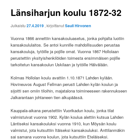
Länsiharjun koulu 1872-32
Julkaistu
27.4.2019
, kirjoittanut
Sauli Hirvonen
Vuonna 1866 annettiin kansakouluasetus, jonka pohjalta luotiin
kansakoululaitos. Se antoi kunnille mahdollisuuden perustaa
kansakouluja, tytöille ja pojille omat. Vuonna 1867 Hollolaan
perustettiin yksityishenkilöiden toimesta ensimmäisen pojille
tarkoitetun kansakoulun Uskilaan ja tytöille Hälvälään.
Kolmas Hollolan koulu avattiin 1.10.1871 Lahden kylään.
Hovineuvos August Fellman perusti Lahden kylän koulun ja
sijoitti sen omiin tiloihin, majatalona toimineeseen rakennukseen
Jalkarantaan johtaneen tien alkupäässä.
Kauppala-aikana perustettiin Vuorikadun koulu, jonka tilat
valmistuivat vuonna 1902. Kylän koulua alettiin kutsua Lahden
Läntiseksi kansakouluksi vuonna 1910, kun Möysän koulu
valmistui, jota kutsuttiin Itäiseksi kansakouluksi. Anttilanmäkin
sai samana vuonna koulun, jota kutsuttiin Eteläiseksi.