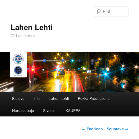
Siirry
sisältöön
Etsi
Lahen Lehti
Oi! Lahtelaista.
Päävalikko
Etusivu
Info
Lahen Lehti
Pekka Productions
Harrastepaja
Sivustot
KAUPPA
Artikkelien
←
Edellinen
Seuraava
→
selaus