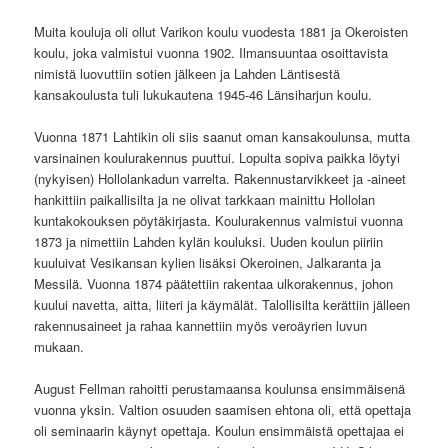
Muita kouluja oli ollut Varikon koulu vuodesta 1881 ja Okeroisten
koulu, joka valmistui vuonna 1902. Ilmansuuntaa osoittavista
nimistä luovuttiin sotien jälkeen ja Lahden Läntisestä
kansakoulusta tuli lukukautena 1945-46 Länsiharjun koulu.
Vuonna 1871 Lahtikin oli siis saanut oman kansakoulunsa, mutta
varsinai
nen koulurakennus puuttui. Lopulta sopiva paikka löytyi
(nykyisen) Hollolankadun varrelta. Rakennustarvikkeet ja -aineet
hankittiin paikallisilta ja ne olivat tarkkaan mainittu Hollolan
kuntakokouksen pöytäkirjasta. Koulurakennus valmistui vuonna
1873 ja nimettiin Lahden kylän kouluksi. Uuden koulun piiriin
kuuluivat Vesikansan kylien lisäksi Okeroinen, Jalkaranta ja
Messilä. Vuonna 1874 päätettiin rakentaa ulkorakennus, johon
kuului navetta, aitta, liiteri ja käymälät. Talollisilta kerättiin jälleen
rakennusaineet ja rahaa kannettiin myös veroäyrien luvun
mukaan.
August Fellman rahoitti perustamaansa koulunsa ensimmäisenä
vuonna yksin. Valtion osuuden saamisen ehtona oli, että opettaja
oli seminaarin käynyt opettaja. Koulun ensimmäistä opettajaa ei