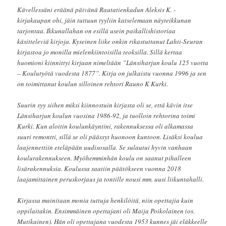
Kävellessäni eräänä päivänä Rautatienkadun Aleksis K. -
kirjakaupan ohi, jäin tuttuun tyyliin katselemaan näyteikkunan
tarjontaa. Ikkunallahan on esillä usein paikallishistoriaa
käsitteleviä kirjoja. Kyseinen liike onkin rikastuttanut Lahti-Seuran
kirjastoa jo monilla mielenkiintoisilla teoksilla. Sillä kertaa
huomioni kiinnittyi kirjaan nimeltään ”Länsiharjun koulu 125 vuotta
– Koulutyötä vuodesta 1877”. Kirja on julkaistu vuonna 1996 ja sen
on toimittanut koulun silloinen rehtori Rauno K Kurki.
Suurin syy siihen miksi kiinnostuin kirjasta oli se, että kävin itse
Länsiharjun koulun vuosina 1986-92, ja tuolloin rehtorina toimi
Kurki. Kun aloitin koulunkäyntini, rakennuksessa oli alkamassa
suuri remontti, sillä se oli päässyt huonoon kuntoon. Lisäksi koulua
laajennettiin eteläpään uudisosalla. Se sulautui hyvin vanhaan
koulurakennukseen. Myöhemminhän koulu on saanut pihalleen
lisärakennuksia. Koulussa saatiin päätökseen vuonna 2018
laajamittainen peruskorjaus ja tontille nousi mm. uusi liikuntahalli.
Kirjassa mainitaan monia tuttuja henkilöitä, niin opettajia kuin
oppilaitakin. Ensimmäinen opettajani oli Maija Poikolainen (os.
Mutikainen). Hän oli opettajana vuodesta 1953 kunnes jäi eläkkeelle