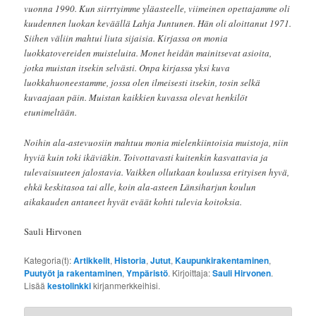
vuonna 1990. Kun siirrtyimme yläasteelle, viimeinen opettajamme oli
kuudennen luokan keväällä Lahja Juntunen. Hän oli aloittanut 1971.
Siihen väliin mahtui liuta sijaisia. Kirjassa on monia
luokkatovereiden muisteluita. Monet heidän mainitsevat asioita,
jotka muistan itsekin selvästi. Onpa kirjassa yksi kuva
luokkahuoneestamme, jossa olen ilmeisesti itsekin, tosin selkä
kuvaajaan päin. Muistan kaikkien kuvassa olevat henkilöt
etunimeltään.
Noihin ala-astevuosiin mahtuu monia mielenkiintoisia muistoja, niin
hyviä kuin toki ikäviäkin. Toivottavasti kuitenkin kasvattavia ja
tulevaisuuteen jalostavia. Vaikken ollutkaan koulussa erityisen hyvä,
ehkä keskitasoa tai alle, koin ala-asteen Länsiharjun koulun
aikakauden antaneet hyvät eväät kohti tulevia koitoksia.
Sauli Hirvonen
Kategoria(t):
Artikkelit
,
Historia
,
Jutut
,
Kaupunkirakentaminen
,
Puutyöt ja rakentaminen
,
Ympäristö
. Kirjoittaja:
Sauli Hirvonen
.
Lisää
kestolinkki
kirjanmerkkeihisi.