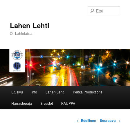
Siirry
sisältöön
Etsi
Lahen Lehti
Oi! Lahtelaista.
Päävalikko
Etusivu
Info
Lahen Lehti
Pekka Productions
Harrastepaja
Sivustot
KAUPPA
Artikkelien
←
Edellinen
Seuraava
→
selaus