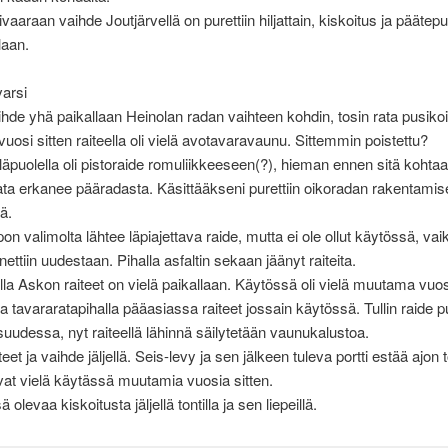
aaraan vaihde Joutjärvellä on purettiin hiljattain, kiskoitus ja päätep
laan.
arsi
hde yhä paikallaan Heinolan radan vaihteen kohdin, tosin rata pusikoi
osi sitten raiteella oli vielä avotavaravaunu. Sittemmin poistettu?
äpuolella oli pistoraide romuliikkeeseen(?), hieman ennen sitä kohta
ata erkanee pääradasta. Käsittääkseni purettiin oikoradan rakentamis
ä.
on valimolta lähtee läpiajettava raide, mutta ei ole ollut käytössä, va
nettiin uudestaan. Pihalla asfaltin sekaan jäänyt raiteita.
lla Askon raiteet on vielä paikallaan. Käytössä oli vielä muutama vuosi
a tavararatapihalla pääasiassa raiteet jossain käytössä. Tullin raide 
isuudessa, nyt raiteellä lähinnä säilytetään vaunukalustoa.
teet ja vaihde jäljellä. Seis-levy ja sen jälkeen tuleva portti estää ajon to
ivat vielä käytässä muutamia vuosia sitten.
 olevaa kiskoitusta jäljellä tontilla ja sen liepeillä.