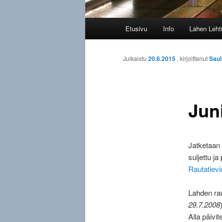
Päävalikko
Etusivu
Info
Lahen Leht
Julkaistu
20.6.2015
, kirjoittanut
Saul
Jun
Jatketaan 
suljettu ja
Rautatievi
Lahden raut
29.7.2008
Alla päivi