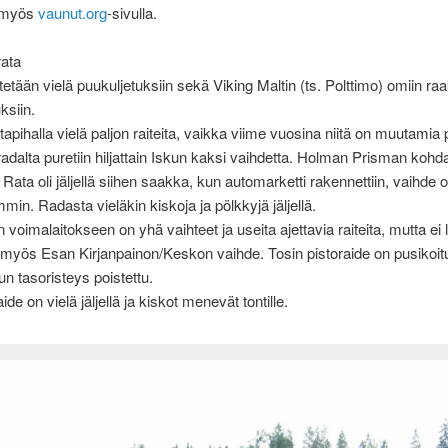
ä myös
vaunut.org
-sivulla.
ata
etään vielä puukuljetuksiin sekä Viking Maltin (ts. Polttimo) omiin ra
ksiin.
apihalla vielä paljon raiteita, vaikka viime vuosina niitä on muutamia p
dalta puretiin hiljattain Iskun kaksi vaihdetta. Holman Prisman kohdal
 Rata oli jäljellä siihen saakka, kun automarketti rakennettiin, vaihde o
min. Radasta vieläkin kiskoja ja pölkkyjä jäljellä.
voimalaitokseen on yhä vaihteet ja useita ajettavia raiteita, mutta ei l
n myös Esan Kirjanpainon/Keskon vaihde. Tosin pistoraide on pusikoitu
 tasoristeys poistettu.
de on vielä jäljellä ja kiskot menevät tontille.