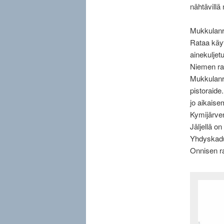
nähtävill
Mukkulanr
Rataa käyt
ainekuljetu
Niemen rat
Mukkulanra
pistoraide.
jo aikaisem
Kymijärven 
Jäljellä o
Yhdyskadun
Onnisen rai