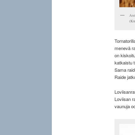
Ase
(Ku
Tornatorill
menevä rai
on kiskoit
katkaistu t
Sama raide
Raide jatku
Loviisanra
Loviisan r
vaunuja o