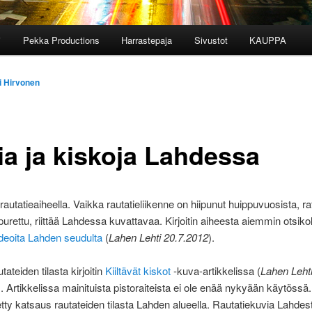
i
Pekka Productions
Harrastepaja
Sivustot
KAUPPA
i Hirvonen
ia ja kiskoja Lahdessa
rautatieaiheella. Vaikka rautatieliikenne on hiipunut huippuvuosista, ra
 purettu, riittää Lahdessa kuvattavaa. Kirjoitin aiheesta aiemmin otsikol
deoita Lahden seudulta
(
Lahen Lehti 20.7.2012
).
ateiden tilasta kirjoitin
Kiiltävät kiskot
-kuva-artikkelissa (
Lahen Leht
). Artikkelissa mainituista pistoraiteista ei ole enää nykyään käytössä.
tetty katsaus rautateiden tilasta Lahden alueella. Rautatiekuvia Lahdes