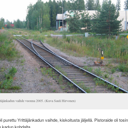
ttäjänkadun vaihde vuonna 2005. (Kuva Sauli Hirvonen)
 purettu Yrittäjänkadun vaihde, kiskoitusta jäljellä. Pistoraide oli tosin
n kadun kohdalta.