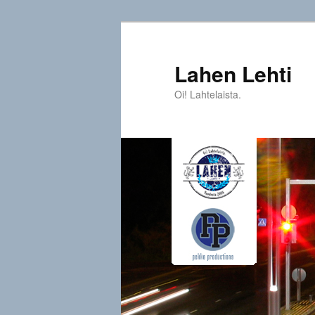
Siirry
sisältöön
Lahen Lehti
Oi! Lahtelaista.