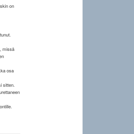
uskin on
tunut.
a, missä
en
ikka osa
 sitten.
purettaneen
ntille.