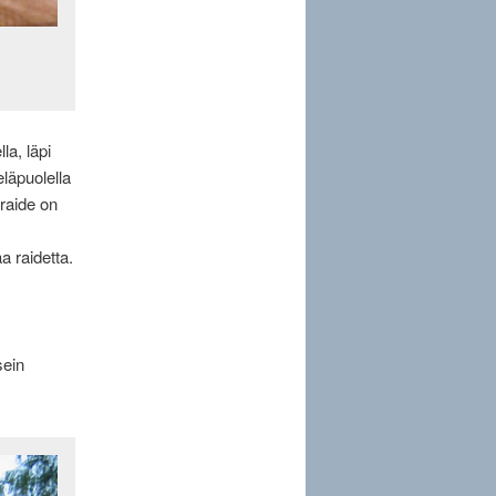
la, läpi
läpuolella
 raide on
a raidetta.
.
sein