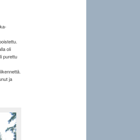
aka-
oistettu.
la oli
li purettu
iikennettä.
nut ja