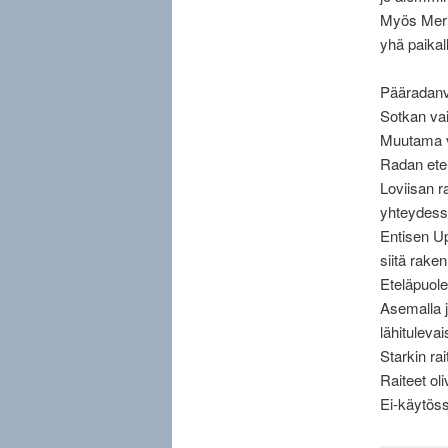
Myös Meriv
yhä paikal
Pääradanv
Sotkan vai
Muutama vu
Radan etel
Loviisan r
yhteydess
Entisen Up
siitä raken
Eteläpuole
Asemalla j
lähituleva
Starkin rai
Raiteet ol
Ei-käytössä