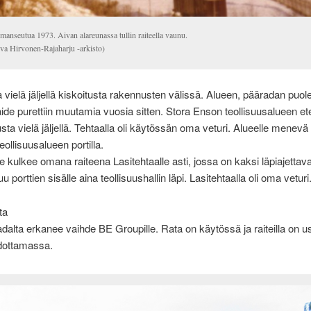
manseutua 1973. Aivan alareunassa tullin raiteella vaunu.
va Hirvonen-Rajaharju -arkisto)
a vielä jäljellä kiskoitusta rakennusten välissä. Alueen, pääradan puolel
de purettiin muutamia vuosia sitten. Stora Enson teollisuusalueen ete
usta vielä jäljellä. Tehtaalla oli käytössän oma veturi. Alueelle menevä
eollisuusalueen portilla.
 kulkee omana raiteena Lasitehtaalle asti, jossa on kaksi läpiajettava
u porttien sisälle aina teollisuushallin läpi. Lasitehtaalla oli oma veturi
ta
adalta erkanee vaihde BE Groupille. Rata on käytössä ja raiteilla on u
dottamassa.