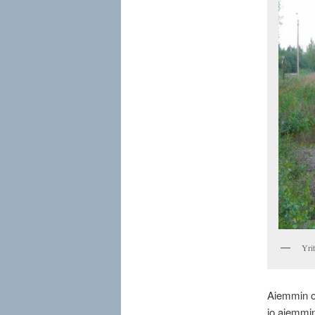
Yri
Aiemmin oli
jo aiemmi