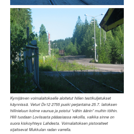
Kymijärven voimalaitokselle aloitetut hiilen testikuljetukset
käynnissä. Veturi Dv12 2755 puski perjantaina 25.7. laitoksen
hiilinieluun kolme vaunua ja poistui ”vähin äänin” muihin töihin.
Hiili tuodaan Loviisasta
pääasiassa
rekoilla, vaikka sinne on
suora kiskoyhteys Lahdesta.
Voimalaitoksen pistoraiteet
sijaitsevat Mukkulan radan varrella.