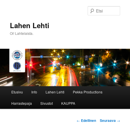
Siirry
sisältöön
Etsi
Lahen Lehti
Oi! Lahtelaista.
Päävalikko
Etusivu
Info
Lahen Lehti
Pekka Productions
Harrastepaja
Sivustot
KAUPPA
Artikkelien
←
Edellinen
Seuraava
→
selaus