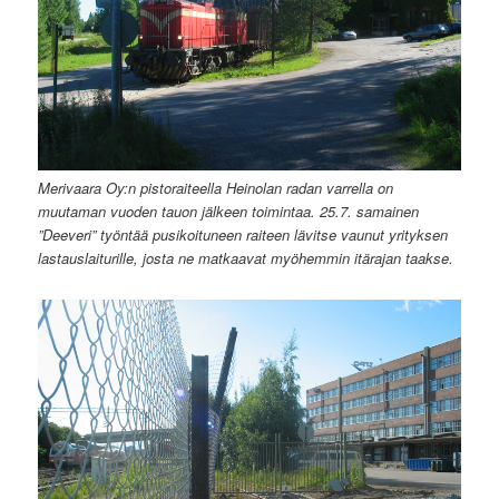
Merivaara Oy:n pistoraiteella Heinolan radan varrella on
muutaman vuoden tauon jälkeen toimintaa. 25.7. samainen
”Deeveri” työntää pusikoituneen raiteen lävitse vaunut yrityksen
lastauslaiturille, josta ne matkaavat myöhemmin itärajan taakse.