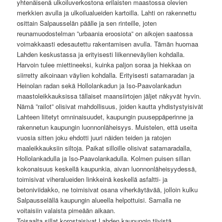
yhtenäisenä ulkoiluverkostona erilaisten maastossa olevien
merkkien avulla ja ulkoilualueiden kartoilla. Lahti on rakennettu
osittain Salpausselän päälle ja sen rinteille, joten
reunamuodostelman ”urbaania eroosiota” on aikojen saatossa
voimakkaasti edesautettu rakentamisen avulla. Tämän huomaa
Lahden keskustassa ja erityisesti liikenneväylien kohdalla.
Harvoin tulee miettineeksi, kuinka paljon soraa ja hiekkaa on
siirretty aikoinaan väylien kohdalla. Erityisesti satamaradan ja
Heinolan radan sekä Hollolankadun ja Iso-Paavolankadun
maastoleikkauksissa tällaiset maansiirtojen jäljet näkyvät hyvin.
Nämä ”railot” olisivat mahdollisuus, joiden kautta yhdistystyisivät
Lahteen liitetyt omninaisuudet, kaupungin puuseppäperinne ja
rakennetun kaupungin luonnonläheisyys. Muistelen, että useita
vuosia sitten joku ehdotti juuri näiden teiden ja ratojen
maaleikkauksiin siltoja. Paikat silloille olisivat satamaradalla,
Hollolankadulla ja Iso-Paavolankadulla. Kolmen puisen sillan
kokonaisuus keskellä kaupunkia, aivan luonnonläheisyydessä,
toimisivat viheralueiden linkkeinä keskellä asfaltti- ja
betoniviidakko, ne toimisivat osana viherkäytävää, jolloin kulku
Salpausselällä kaupungin alueella helpottuisi. Samalla ne
voitaisiin valaista pimeään aikaan.
Toisaalta sillat korostaisivat Lahden kaupungin tiivistä