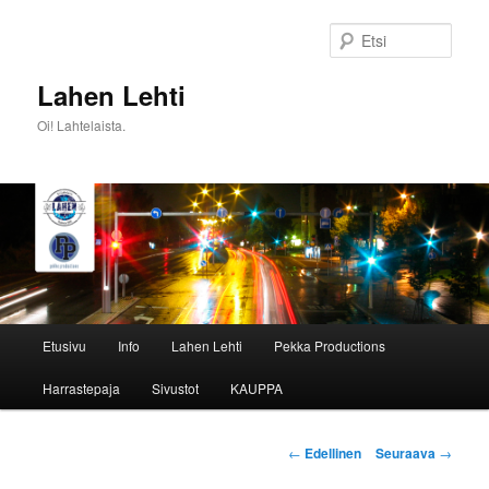
Siirry
sisältöön
Etsi
Lahen Lehti
Oi! Lahtelaista.
Päävalikko
Etusivu
Info
Lahen Lehti
Pekka Productions
Harrastepaja
Sivustot
KAUPPA
Artikkelien
←
Edellinen
Seuraava
→
selaus