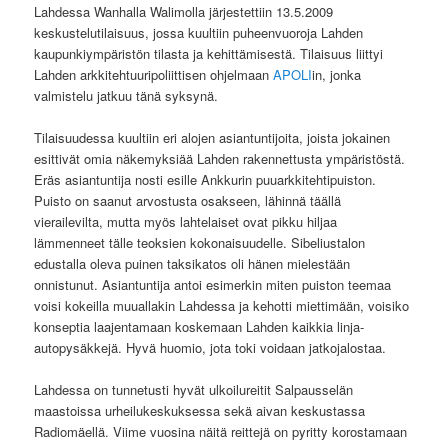
Lahdessa Wanhalla Walimolla järjestettiin 13.5.2009
keskustelutilaisuus, jossa kuultiin puheenvuoroja Lahden
kaupunkiympäristön tilasta ja kehittämisestä. Tilaisuus liittyi
Lahden arkkitehtuuripoliittisen ohjelmaan
APOLI
in, jonka
valmistelu jatkuu tänä syksynä.
Tilaisuudessa kuultiin eri alojen asiantuntijoita, joista jokainen
esittivät omia näkemyksiää Lahden rakennettusta ympäristöstä.
Eräs asiantuntija nosti esille Ankkurin puuarkkitehtipuiston.
Puisto on saanut arvostusta osakseen, lähinnä täällä
vierailevilta, mutta myös lahtelaiset ovat pikku hiljaa
lämmenneet tälle teoksien kokonaisuudelle. Sibeliustalon
edustalla oleva puinen taksikatos oli hänen mielestään
onnistunut. Asiantuntija antoi esimerkin miten puiston teemaa
voisi kokeilla muuallakin Lahdessa ja kehotti miettimään, voisiko
konseptia laajentamaan koskemaan Lahden kaikkia linja-
autopysäkkejä. Hyvä huomio, jota toki voidaan jatkojalostaa.
Lahdessa on tunnetusti hyvät ulkoilureitit Salpausselän
maastoissa urheilukeskuksessa sekä aivan keskustassa
Radiomäellä. Viime vuosina näitä reittejä on pyritty korostamaan