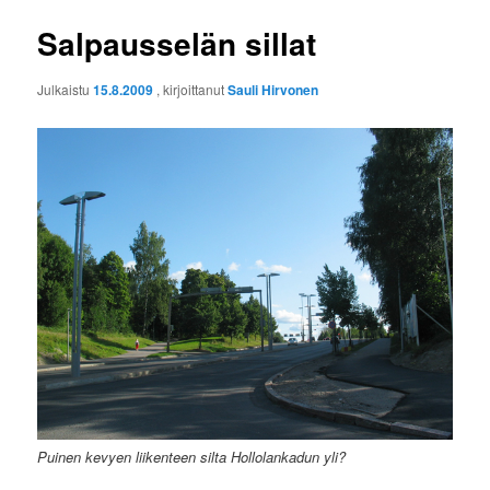
Salpausselän sillat
Julkaistu
15.8.2009
, kirjoittanut
Sauli Hirvonen
Puinen kevyen liikenteen silta Hollolankadun yli?