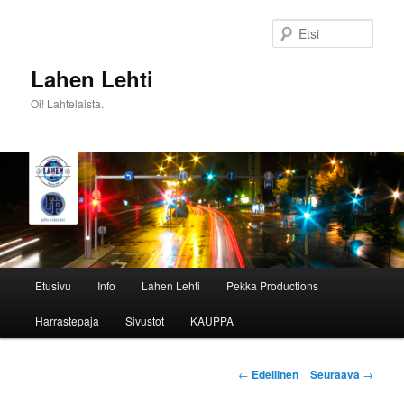
Siirry
sisältöön
Etsi
Lahen Lehti
Oi! Lahtelaista.
Päävalikko
Etusivu
Info
Lahen Lehti
Pekka Productions
Harrastepaja
Sivustot
KAUPPA
Artikkelien
←
Edellinen
Seuraava
→
selaus