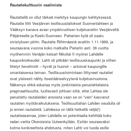
Rautatiekulttuurin vaalimista
Rautatiellä on ollut tärkeä merkitys kaupungin kehityksessä.
Rautatie liitti Vesijärven teollisuuslaitokset Suomenlahteen ja
Vääksyn kanava avasi ympärivuotisen kuljetusreitin Vesijärveltä
Päijänteelle ja Keski-Suomeen. Pahainen kylä oli saatu
sivistyksen piiriin. Rautatie Riihimäestä avattiin 1.11.1869, ja
seuraavana vuonna koko matkalta Pietariin asti. 36 vuotta
myöhemmin Venäjän keisari Nikoilai II myönsi Lahdelle
kaupunkioikeudet. Lahti oli pitkään teollisuuskaupunki ja siihen
liitetyt lieveilmiöt – hyvät ja huonot – antoivat kaupungille
omanlaisensa leiman. Teollisuustoimintaan liittyneet rautatiet
ovat yleisesti nähty itsestäänselvyytenä kuljetusmuotona.
Näkemys ehkä edustaa myös jonkinlaista peruslahtelaista
pragmaattisuutta, luultavasti johtuen siitä, ettei Lahtea ole
perustettu rautateiden ansiosta vaan se on ”vain” kasvanut
rautatien myötävaikutuksena. Teollisuuttahan Lahden seudulla oli
jo ennen rautatietä. Lahdessa on tällä hetkellä neljä(!)
rautatieasemaa, joten Lahdella on potentiaalia kehittää koko
radan vartta Okeroisista Uuteenkylään. Esitän seuraavaksi
kolme konkreettista ehdotusta, miten Lahti voi tuoda esille