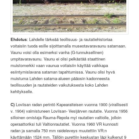
Ehdotus
: Lahdelle tärkeää teollisuus- ja rautatiehistoriaa
voitaisiin tuoda esille sijoittamalla museotavaravaunu satamaan.
Vaunu voisi olla esimerksi vanha (G-tunnuksellinen)
umpitavaravaunu. Vaunu ei olisi pelkästää staattinen
muistomerkki vaan vaunua voitaisiin käyttää vaikkapa
esiintymislavana sataman tapahtumissa. Vaunu olisi hyvä
muistuma Lahden satama-alueen pääosin kadonneesta
teollisuuden ja rautateiden vaikutuksesta koko Lahden
kehitykselle.
C)
Loviisan radan perintö Kapearaiteisen vuonna 1900 (virallisesti
v. 1904) valmistuneen Loviisan- Vesijärven rautatie. Vuonna 1956
silloinen omistaja Rauma-Repola myi rautatien valtiolle, jolloin
operaattoriksi tuli Valtionrautatiet. Vuonna 1960 VR kunnosti
radan ja samalla 750 mm raideleveys muutettiin VR:n
käyttämään 1524 mm. Tällöin purettiin keskustan läpi kulkenut 9