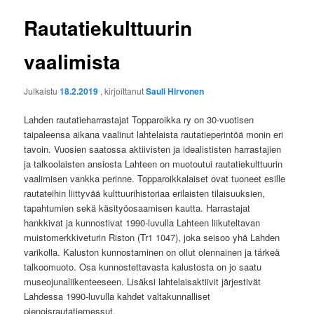
Rautatiekulttuurin
vaalimista
Julkaistu
18.2.2019
, kirjoittanut
Sauli Hirvonen
Lahden rautatieharrastajat Topparoikka ry on 30-vuotisen
taipaleensa aikana vaalinut lahtelaista rautatieperintöä monin eri
tavoin. Vuosien saatossa aktiivisten ja idealististen harrastajien
ja talkoolaisten ansiosta Lahteen on muotoutui rautatiekulttuurin
vaalimisen vankka perinne. Topparoikkalaiset ovat tuoneet esille
rautateihin liittyvää kulttuurihistoriaa erilaisten tilaisuuksien,
tapahtumien sekä käsityöosaamisen kautta. Harrastajat
hankkivat ja kunnostivat 1990-luvulla Lahteen liikuteltavan
muistomerkkiveturin Riston (Tr1 1047), joka seisoo yhä Lahden
varikolla. Kaluston kunnostaminen on ollut olennainen ja tärkeä
talkoomuoto. Osa kunnostettavasta kalustosta on jo saatu
museojunaliikenteeseen. Lisäksi lahtelaisaktiivit järjestivät
Lahdessa 1990-luvulla kahdet valtakunnalliset
pienoisrautatiemessut.