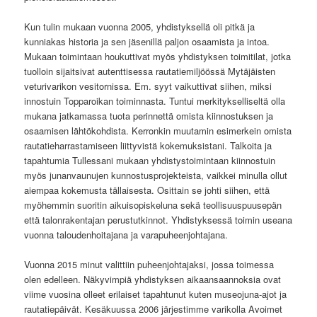
Kun tulin mukaan vuonna 2005, yhdistyksellä oli pitkä ja
kunniakas historia ja sen jäsenillä paljon osaamista ja intoa.
Mukaan toimintaan houkuttivat myös yhdistyksen toimitilat, jotka
tuolloin sijaitsivat autenttisessa rautatiemiljöössä Mytäjäisten
veturivarikon vesitornissa. Em. syyt vaikuttivat siihen, miksi
innostuin Topparoikan toiminnasta. Tuntui merkitykselliseltä olla
mukana jatkamassa tuota perinnettä omista kiinnostuksen ja
osaamisen lähtökohdista. Kerronkin muutamin esimerkein omista
rautatieharrastamiseen liittyvistä kokemuksistani. Talkoita ja
tapahtumia Tullessani mukaan yhdistystoimintaan kiinnostuin
myös junanvaunujen kunnostusprojekteista, vaikkei minulla ollut
aiempaa kokemusta tällaisesta. Osittain se johti siihen, että
myöhemmin suoritin aikuisopiskeluna sekä teollisuuspuusepän
että talonrakentajan perustutkinnot. Yhdistyksessä toimin useana
vuonna taloudenhoitajana ja varapuheenjohtajana.
Vuonna 2015 minut valittiin puheenjohtajaksi, jossa toimessa
olen edelleen. Näkyvimpiä yhdistyksen aikaansaannoksia ovat
viime vuosina olleet erilaiset tapahtunut kuten museojuna-ajot ja
rautatiepäivät. Kesäkuussa 2006 järjestimme varikolla Avoimet