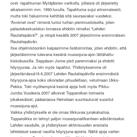
ovet -tapahtuman Mytäjäisten varikolla, jollaisia oli järjestetty
aikaisemmin mm. 1990-luvulla. Tapahtuma sujui erinomaisesti,
mutta toki halusimme kehittää sitä seuraavaksi vuodeksi.
”Avoimet ovet” nimenä tuntui turhan pienimuotoiselta, joten
palautekeskustelun lomassa ehdotin nimeksi “Lahden
Rautatiepäivä?”, ja niinpä kesällä 2007 järjestimme ensimmäisen
Rautatiepäivän.
Itse ohjelmistoonkin kaipasimme lisätoimintaa, joten ehdotin, että
järjestäisimme tulevana kesänä museojuna-ajon lättähattu-
kiskobussilla. Seppäsen Jonne pisti paremmaksi ja ehdotti
höyryjunaa. Ja niin myös tapahtui. Yhdistyksemme oli
järjestämässä16.6.2007 Lahden Rautatiepäiville ensimmäistä
höyryjuna-ajoa koko oikoradan pituudeltaan, veturinaan Ukko-
Pekka. Toki myöhempinä kesinä ajoja hoiti myös Pikku-
Jumbo.Vuodesta 2007 alkoivat Topparoikan toimesta
jokakesäiset, pääasiassa Heinolaan suuntautuvat suositut
museojuna-ajot.
Vaikka yhdistykselle ei ole omaa liikkuvaa junakalustoa,
Topparoikka on tehnyt paljon museojunaliikenteen edistämiseksi
Lahden seudulle, ja yhdistyksen aktiivisuuden ansiosta
lahtelaiset saavat nauttia höyryjuna-ajoista. Näitä ajoja varten