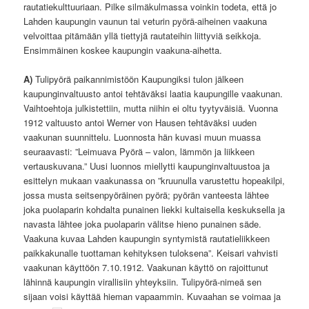
rautatiekulttuuriaan. Pilke silmäkulmassa voinkin todeta, että jo
Lahden kaupungin vaunun tai veturin pyörä-aiheinen vaakuna
velvoittaa pitämään yllä tiettyjä rautateihin liittyviä seikkoja.
Ensimmäinen koskee kaupungin vaakuna-aihetta.
A)
Tulipyörä paikannimistöön Kaupungiksi tulon jälkeen
kaupunginvaltuusto antoi tehtäväksi laatia kaupungille vaakunan.
Vaihtoehtoja julkistettiin, mutta niihin ei oltu tyytyväisiä. Vuonna
1912 valtuusto antoi Werner von Hausen tehtäväksi uuden
vaakunan suunnittelu. Luonnosta hän kuvasi muun muassa
seuraavasti: ”Leimuava Pyörä – valon, lämmön ja liikkeen
vertauskuvana.” Uusi luonnos miellytti kaupunginvaltuustoa ja
esittelyn mukaan vaakunassa on ”kruunulla varustettu hopeakilpi,
jossa musta seitsenpyöräinen pyörä; pyörän vanteesta lähtee
joka puolaparin kohdalta punainen liekki kultaisella keskuksella ja
navasta lähtee joka puolaparin välitse hieno punainen säde.
Vaakuna kuvaa Lahden kaupungin syntymistä rautatieliikkeen
paikkakunalle tuottaman kehityksen tuloksena”. Keisari vahvisti
vaakunan käyttöön 7.10.1912. Vaakunan käyttö on rajoittunut
lähinnä kaupungin virallisiin yhteyksiin. Tulipyörä-nimeä sen
sijaan voisi käyttää hieman vapaammin. Kuvaahan se voimaa ja