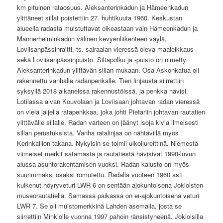
km pituinen rataosuus. Aleksanterinkadun ja Hämeenkadun
ylittäneet sillat poistettiin 27. huhtikuuta 1960. Keskustan
alueella radasta muistuttavat oikeastaan vain Hämeenkadun ja
Mannerheiminkadun välinen kevyenliikenteen väylä,
Loviisanpässinraitti, ts. sairaalan vieressä oleva maaleikkaus
sekä Loviisanpässinpuisto. Siltapolku ja -puisto on nimetty
Aleksanterinkadun ylittävän sillan mukaan. Osa Askonkatua oli
rakennettu vanhalle radanpenkalle. Tien linjausta siirrettiin
syksyllä 2018 alkaneissa rakennustöissä, ja penkka hävisi.
Lotilassa aivan Kouvolaan ja Loviisaan johtavan radan vieressä
on vielä jäljellä ratapenkkaa, joka johti Pietariin johtavan rautatien
ylittävälle sillalle. Radan varteen on jäänyt isoja kiviä ilmeisesti
sillan perustuksista. Vanha ratalinjaa on nähtävillä myös
Kerinkallion takana. Nykyisin se toimii ulkoilureittinä. Niemestä
viimeiset merkit satamasta ja rautatiestä hävisivät 1990-luvun
alussa asuntorakentamisen vuoksi. Radan kalusto on myös
suurimmaksi osaksi romutettu. Radalla vuoteen 1960 asti
kulkenut höyryveturi LWR 6 on sentään ajokuntoisena Jokioisten
museorautatiellä. Samassa paikassa on ei-ajokuntoisena veturi
LWR 7. Se oli muistomerkkinä Lahden asemalla, josta se
siirrettiin Minkiölle vuonna 1997 pahoin ränsistyneenä. Jokioisilla