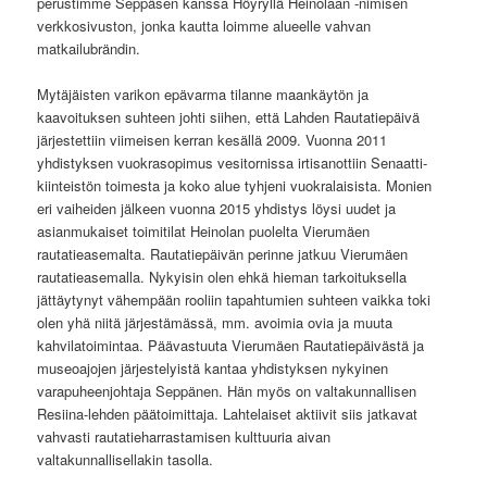
perustimme Seppäsen kanssa Höyryllä Heinolaan -nimisen
verkkosivuston, jonka kautta loimme alueelle vahvan
matkailubrändin.
Mytäjäisten varikon epävarma tilanne maankäytön ja
kaavoituksen suhteen johti siihen, että Lahden Rautatiepäivä
järjestettiin viimeisen kerran kesällä 2009. Vuonna 2011
yhdistyksen vuokrasopimus vesitornissa irtisanottiin Senaatti-
kiinteistön toimesta ja koko alue tyhjeni vuokralaisista. Monien
eri vaiheiden jälkeen vuonna 2015 yhdistys löysi uudet ja
asianmukaiset toimitilat Heinolan puolelta Vierumäen
rautatieasemalta. Rautatiepäivän perinne jatkuu Vierumäen
rautatieasemalla. Nykyisin olen ehkä hieman tarkoituksella
jättäytynyt vähempään rooliin tapahtumien suhteen vaikka toki
olen yhä niitä järjestämässä, mm. avoimia ovia ja muuta
kahvilatoimintaa. Päävastuuta Vierumäen Rautatiepäivästä ja
museoajojen järjestelyistä kantaa yhdistyksen nykyinen
varapuheenjohtaja Seppänen. Hän myös on valtakunnallisen
Resiina-lehden päätoimittaja. Lahtelaiset aktiivit siis jatkavat
vahvasti rautatieharrastamisen kulttuuria aivan
valtakunnallisellakin tasolla.