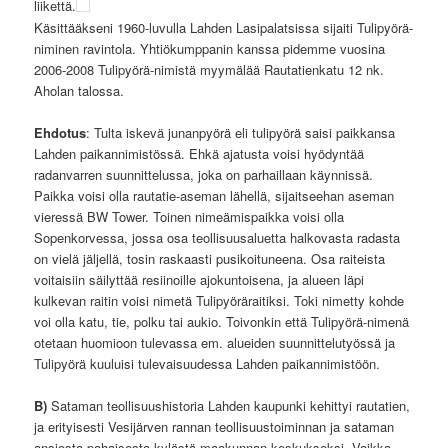
liikettä.
Käsittääkseni 1960-luvulla Lahden Lasipalatsissa sijaiti Tulipyörä-
niminen ravintola. Yhtiökumppanin kanssa pidemme vuosina
2006-2008 Tulipyörä-nimistä myymälää Rautatienkatu 12 nk.
Aholan talossa.
Ehdotus
: Tulta iskevä junanpyörä eli tulipyörä saisi paikkansa
Lahden paikannimistössä. Ehkä ajatusta voisi hyödyntää
radanvarren suunnittelussa, joka on parhaillaan käynnissä.
Paikka voisi olla rautatie-aseman lähellä, sijaitseehan aseman
vieressä BW Tower. Toinen nimeämispaikka voisi olla
Sopenkorvessa, jossa osa teollisuusaluetta halkovasta radasta
on vielä jäljellä, tosin raskaasti pusikoituneena. Osa raiteista
voitaisiin säilyttää resiinoille ajokuntoisena, ja alueen läpi
kulkevan raitin voisi nimetä Tulipyöräraitiksi. Toki nimetty kohde
voi olla katu, tie, polku tai aukio. Toivonkin että Tulipyörä-nimenä
otetaan huomioon tulevassa em. alueiden suunnittelutyössä ja
Tulipyörä kuuluisi tulevaisuudessa Lahden paikannimistöön.
B)
Sataman teollisuushistoria Lahden kaupunki kehittyi rautatien,
ja erityisesti Vesijärven rannan teollisuustoiminnan ja sataman
ansiosta pahaisesta kylästä maakunnan keskukseksi. Vaikka