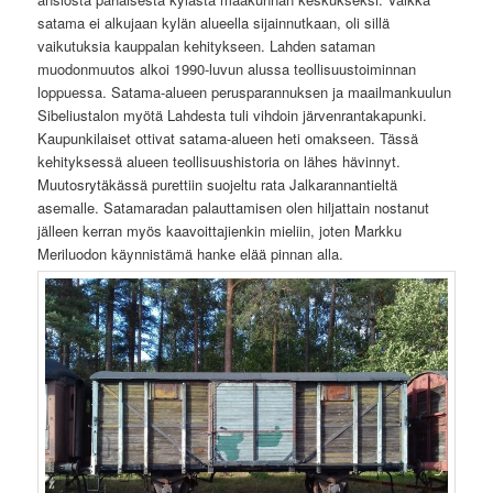
satama ei alkujaan kylän alueella sijainnutkaan, oli sillä
vaikutuksia kauppalan kehitykseen. Lahden sataman
muodonmuutos alkoi 1990-luvun alussa teollisuustoiminnan
loppuessa. Satama-alueen perusparannuksen ja maailmankuulun
Sibeliustalon myötä Lahdesta tuli vihdoin järvenrantakapunki.
Kaupunkilaiset ottivat satama-alueen heti omakseen. Tässä
kehityksessä alueen teollisuushistoria on lähes hävinnyt.
Muutosrytäkässä purettiin suojeltu rata Jalkarannantieltä
asemalle. Satamaradan palauttamisen olen hiljattain nostanut
jälleen kerran myös kaavoittajienkin mieliin, joten Markku
Meriluodon käynnistämä hanke elää pinnan alla.