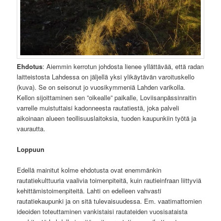
Ehdotus
: Aiemmin kerrotun johdosta lienee yllättävää, että radan
laitteistosta Lahdessa on jäljellä yksi ylikäytävän varoituskello
(kuva). Se on seisonut jo vuosikymmeniä Lahden varikolla.
Kellon sijoittaminen sen ”oikealle” paikalle, Loviisanpässinraitin
varrelle muistuttaisi kadonneesta rautatiestä, joka palveli
aikoinaan alueen teollisuuslaitoksia, tuoden kaupunkiin työtä ja
vaurautta.
Loppuun
Edellä mainitut kolme ehdotusta ovat enemmänkin
rautatiekulttuuria vaalivia toimenpiteitä, kuin rautieinfraan liittyviä
kehittämistoimenpiteitä. Lahti on edelleen vahvasti
rautatiekaupunki ja on sitä tulevaisuudessa. Em. vaatimattomien
ideoiden toteuttaminen vankistaisi rautateiden vuosisataista