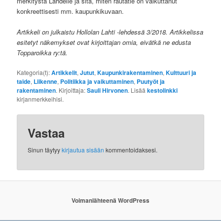
merkitystä Lahdelle ja sitä, miten rautatie on vaikuttanut
konkreettisesti mm. kaupunkikuvaan.
Artikkeli on julkaistu Hollolan Lahti -lehdessä 3/2018. Artikkelissa
esitetyt näkemykset ovat kirjoittajan omia, eivätkä ne edusta
Topparoikka ry:tä.
Kategoria(t):
Artikkelit
,
Jutut
,
Kaupunkirakentaminen
,
Kulttuuri ja
taide
,
Liikenne
,
Politiikka ja vaikuttaminen
,
Puutyöt ja
rakentaminen
. Kirjoittaja:
Sauli Hirvonen
. Lisää
kestolinkki
kirjanmerkkeihisi.
Vastaa
Sinun täytyy
kirjautua sisään
kommentoidaksesi.
Voimanlähteenä WordPress