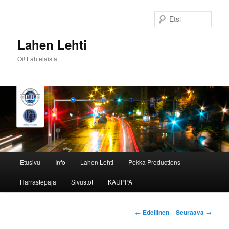
Siirry
sisältöön
Etsi
Lahen Lehti
Oi! Lahtelaista.
Päävalikko
Etusivu
Info
Lahen Lehti
Pekka Productions
Harrastepaja
Sivustot
KAUPPA
Artikkelien
←
Edellinen
Seuraava
→
selaus