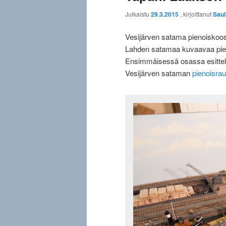
Julkaistu
29.3.2015
, kirjoittanut
Saul
Vesijärven satama pienoiskoo
Lahden satamaa kuvaavaa pien
Ensimmäisessä osassa esittel
Vesijärven sataman
pienoisrau