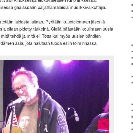
aisessa gaalassaan päijäthämäläisiä musiikkivaikuttajia.
stetään laidasta laitaan. Pyritään kuuntelemaan jäseniä
sia ollaan pidetty tärkeinä. Siellä päästään koulimaan uusia
jä mitä tehdä ja mitä ei. Totta kai myös uusien bändien
ydämen asia, jota halutaan tuoda esiin toiminnassa.