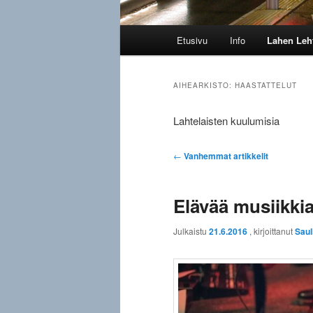
Päävalikko
Etusivu
Info
Lahen Leh
AIHEARKISTO:
HAASTATTELUT
Lahtelaisten kuulumisia
Artikkelien
←
Vanhemmat artikkelit
selaus
Elävää musiikkia 
Julkaistu
21.6.2016
, kirjoittanut
Saul