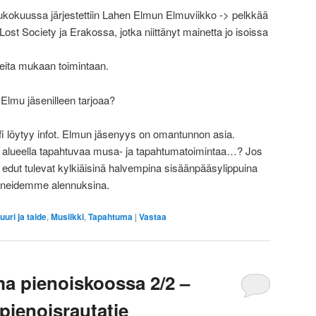
oukokuussa järjestettiin Lahen Elmun Elmuviikko -> pelkkää
i Lost Society ja Erakossa, jotka niittänyt mainetta jo isoissa
lleita mukaan toimintaan.
ä Elmu jäsenilleen tarjoaa?
i löytyy infot. Elmun jäsenyys on omantunnon asia.
 alueella tapahtuvaa musa- ja tapahtumatoimintaa…? Jos
niin edut tulevat kylkiäisinä halvempina sisäänpääsylippuina
neidemme alennuksina.
uuri ja taide
,
Musiikki
,
Tapahtuma
|
Vastaa
ma pienoiskoossa 2/2 –
pienoisrautatie