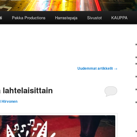
ti
Pekka Productions
Harrastepaja
Sivustot
KAUPPA
Uudemmat artikkelit
→
lahtelaisittain
i Hirvonen