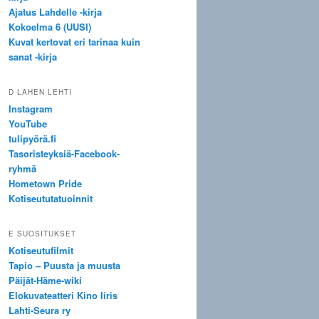
Ajatus Lahdelle -kirja
Kokoelma 6 (UUSI)
Kuvat kertovat eri tarinaa kuin
sanat -kirja
D LAHEN LEHTI
Instagram
YouTube
tulipyörä.fi
Tasoristeyksiä-Facebook-
ryhmä
Hometown Pride
Kotiseututatuoinnit
E SUOSITUKSET
Kotiseutufilmit
Tapio – Puusta ja muusta
Päijät-Häme-wiki
Elokuvateatteri Kino Iiris
Lahti-Seura ry