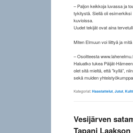
– Paljon keikkoja luvassa ja t
tykitystä. Siellä oli esimerkiks
kuvioissa.
Uudet tekijät ovat aina tervetu
Miten Elmuun voi liittyä ja mit
– Osoitteesta www.lahenelmu.f
Haluatko tukea Päijät-Hämeen
olet sitä mieltä, että ”kyllä”, 
sekä muiden yhteistyökumppa
Kategoriat:
Haastattelut
,
Jutut
,
Kultt
Vesijärven sata
Tapani Laakson 