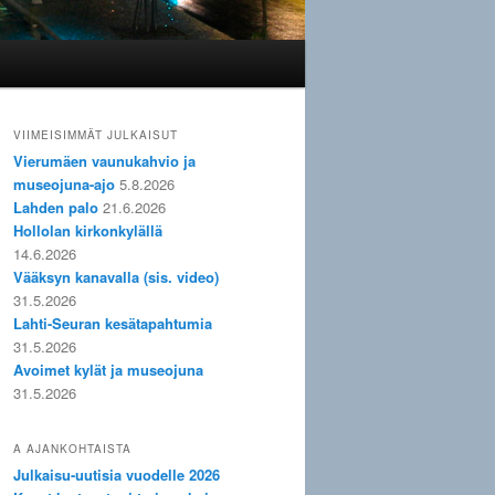
VIIMEISIMMÄT JULKAISUT
Vierumäen vaunukahvio ja
museojuna-ajo
5.8.2026
Lahden palo
21.6.2026
Hollolan kirkonkylällä
14.6.2026
Vääksyn kanavalla (sis. video)
31.5.2026
Lahti-Seuran kesätapahtumia
31.5.2026
Avoimet kylät ja museojuna
31.5.2026
A AJANKOHTAISTA
Julkaisu-uutisia vuodelle 2026