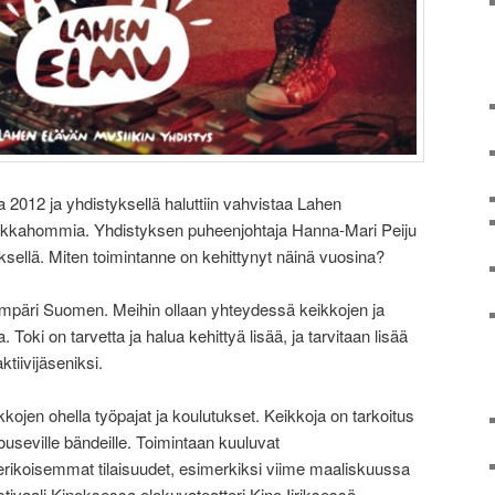
 2012 ja yhdistyksellä haluttiin vahvistaa Lahen
eikkahommia. Yhdistyksen puheenjohtaja Hanna-Mari Peiju
sellä. Miten toimintanne on kehittynyt näinä vuosina?
ympäri Suomen. Meihin ollaan yhteydessä keikkojen ja
ki on tarvetta ja halua kehittyä lisää, ja tarvitaan lisää
ktiivijäseniksi.
kojen ohella työpajat ja koulutukset. Keikkoja on tarkoitus
nouseville bändeille. Toimintaan kuuluvat
erikoisemmat tilaisuudet, esimerkiksi viime maaliskuussa
estivaali Kinoksessa elokuvateatteri Kino Iiriksessä.