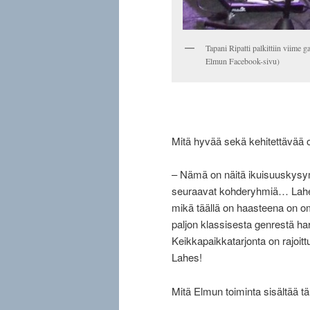
Tapani Ripatti palkittiin viime 
Elmun Facebook-sivu)
Mitä hyvää sekä kehitettävää
– Nämä on näitä ikuisuuskysymy
seuraavat kohderyhmiä… Lahessa 
mikä täällä on haasteena on 
paljon klassisesta genrestä har
Keikkapaikkatarjonta on rajoittu
Lahes!
Mitä Elmun toiminta sisältää t