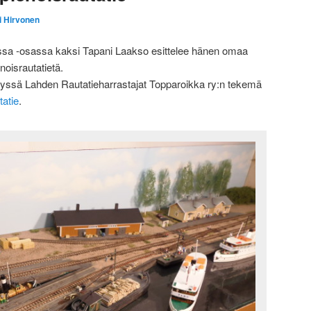
i Hirvonen
ssa -osassa kaksi Tapani Laakso esittelee hänen omaa
oisrautatietä.
yssä Lahden Rautatieharrastajat Topparoikka ry:n tekemä
tatie
.