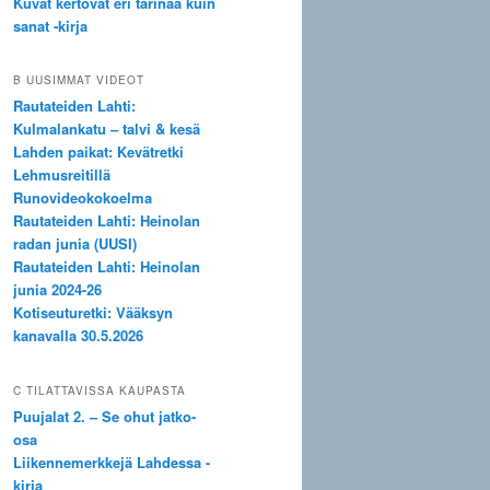
Kuvat kertovat eri tarinaa kuin
sanat -kirja
B UUSIMMAT VIDEOT
Rautateiden Lahti:
Kulmalankatu – talvi & kesä
Lahden paikat: Kevätretki
Lehmusreitillä
Runovideokokoelma
Rautateiden Lahti: Heinolan
radan junia (UUSI)
Rautateiden Lahti: Heinolan
junia 2024-26
Kotiseuturetki: Vääksyn
kanavalla 30.5.2026
C TILATTAVISSA KAUPASTA
Puujalat 2. – Se ohut jatko-
osa
Liikennemerkkejä Lahdessa -
kirja