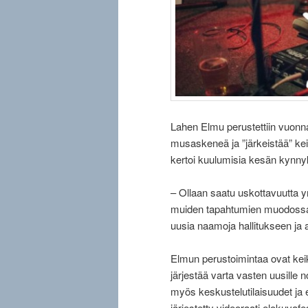
Lahen Elmu perustettiin vuonna
musaskeneä ja ”järkeistää” k
kertoi kuulumisia kesän kynnyk
– Ollaan saatu uskottavuutta 
muiden tapahtumien muodossa. To
uusia naamoja hallitukseen ja a
Elmun perustoimintaa ovat keik
järjestää varta vasten uusille 
myös keskustelutilaisuudet ja 
järjestetty videoraati elokuvaf