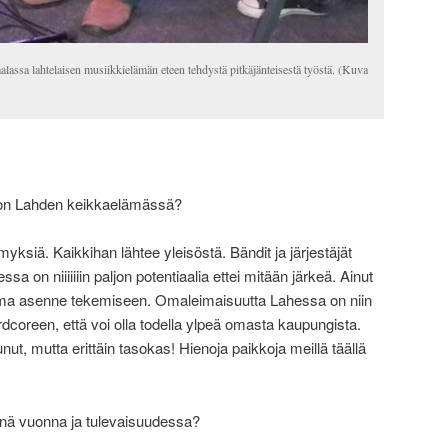
gaalassa lahtelaisen musiikkielämän eteen tehdystä pitkäjänteisestä työstä. (Kuva
 on Lahden keikkaelämässä?
ksiä. Kaikkihan lähtee yleisöstä. Bändit ja järjestäjät
on niiiiiiin paljon potentiaalia ettei mitään järkeä. Ainut
oma asenne tekemiseen. Omaleimaisuutta Lahessa on niin
dcoreen, että voi olla todella ylpeä omasta kaupungista.
nut, mutta erittäin tasokas! Hienoja paikkoja meillä täällä
änä vuonna ja tulevaisuudessa?