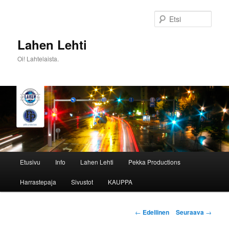
Siirry
sisältöön
Etsi
Lahen Lehti
Oi! Lahtelaista.
Päävalikko
Etusivu
Info
Lahen Lehti
Pekka Productions
Harrastepaja
Sivustot
KAUPPA
Artikkelien
←
Edellinen
Seuraava
→
selaus