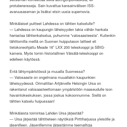
protuberansseja. Sain kuvattua kansainvälisen ISS-
avaruusaseman ja lisäksi etsin uusia supernovia.
Minkälaiset puitteet Lahdessa on tähtien katselulle?
— Lahdessa on kaupungin läheisyyden takia vähän hankala
harrastaa tähtienkatselua, puhumme ”valosaasteesta”. Kuitenkin
tähtitornilla meillä on Suomen huipputason laitteet eli
tietokoneohjattu Meade 16″ LXX 200 teleskooppi ja SBIG-
kamera. Myös tornin historiallinen Väisälä-teleskooppi on
edelleen käytössä.
Entä lähiympäristössä ja muualla Suomessa?
— Valosaaste on ongelmana muuallakin kaupunkien
läheisyydessä. Orimattilan Artjärvelle Helsingin Ursa on
rakentanut valosaasteettomaan ympäristöön maaseudulle ison
havaintokeskuksen, jossa joskus kokoonnumme. Siellä on
tähtien katselu huipussaan!
Minkälaista toimintaa Lahden Ursa järjestää?
— Ursa järjestää tähtitieteen näytöksiä Pirttiharjussa yleisölle ja
jäsenilleen. Jäsenillemme järjestämme teemailtoja