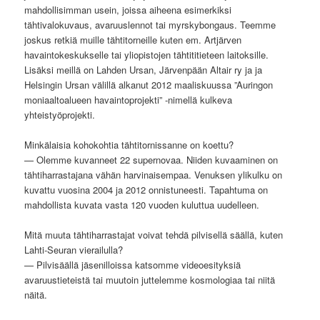
mahdollisimman usein, joissa aiheena esimerkiksi
tähtivalokuvaus, avaruuslennot tai myrskybongaus. Teemme
joskus retkiä muille tähtitorneille kuten em. Artjärven
havaintokeskukselle tai yliopistojen tähtititieteen laitoksille.
Lisäksi meillä on Lahden Ursan, Järvenpään Altair ry ja ja
Helsingin Ursan välillä alkanut 2012 maaliskuussa ”Auringon
moniaaltoalueen havaintoprojekti” -nimellä kulkeva
yhteistyöprojekti.
Minkälaisia kohokohtia tähtitornissanne on koettu?
— Olemme kuvanneet 22 supernovaa. Niiden kuvaaminen on
tähtiharrastajana vähän harvinaisempaa. Venuksen ylikulku on
kuvattu vuosina 2004 ja 2012 onnistuneesti. Tapahtuma on
mahdollista kuvata vasta 120 vuoden kuluttua uudelleen.
Mitä muuta tähtiharrastajat voivat tehdä pilvisellä säällä, kuten
Lahti-Seuran vierailulla?
— Pilvisäällä jäsenilloissa katsomme videoesityksiä
avaruustieteistä tai muutoin juttelemme kosmologiaa tai niitä
näitä.