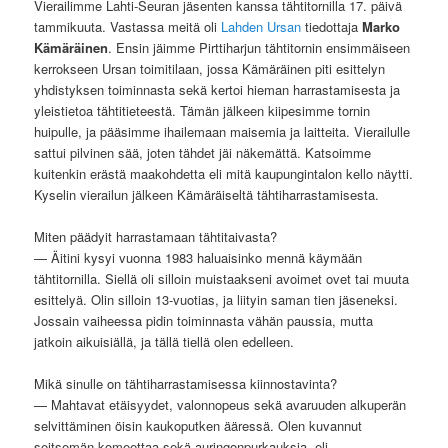
Vierailimme Lahti-Seuran jäsenten kanssa tähtitornilla 17. päivä
tammikuuta. Vastassa meitä oli
Lahden Ursan
tiedottaja
Marko
Kämäräinen
. Ensin jäimme Pirttiharjun tähtitornin ensimmäiseen
kerrokseen Ursan toimitilaan, jossa Kämäräinen piti esittelyn
yhdistyksen toiminnasta sekä kertoi hieman harrastamisesta ja
yleistietoa tähtitieteestä. Tämän jälkeen kiipesimme tornin
huipulle, ja pääsimme ihailemaan maisemia ja laitteita. Vierailulle
sattui pilvinen sää, joten tähdet jäi näkemättä. Katsoimme
kuitenkin erästä maakohdetta eli mitä kaupungintalon kello näytti.
Kyselin vierailun jälkeen Kämäräiseltä tähtiharrastamisesta.
Miten päädyit harrastamaan tähtitaivasta?
— Äitini kysyi vuonna 1983 haluaisinko mennä käymään
tähtitornilla. Siellä oli silloin muistaakseni avoimet ovet tai muuta
esittelyä. Olin silloin 13-vuotias, ja liityin saman tien jäseneksi.
Jossain vaiheessa pidin toiminnasta vähän paussia, mutta
jatkoin aikuisiällä, ja tällä tiellä olen edelleen.
Mikä sinulle on tähtiharrastamisessa kiinnostavinta?
— Mahtavat etäisyydet, valonnopeus sekä avaruuden alkuperän
selvittäminen öisin kaukoputken ääressä. Olen kuvannut
seitsemän komeettaa sekä auringonpurkauksia, eli