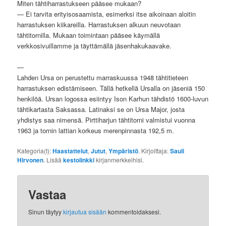
Miten tähtiharrastukseen pääsee mukaan?
— Ei tarvita erityisosaamista, esimerksi itse aikoinaan aloitin
harrastuksen kiikareilla. Harrastuksen alkuun neuvotaan
tähtitornilla. Mukaan toimintaan pääsee käymällä
verkkosivuillamme ja täyttämällä jäsenhakukaavake.
—
Lahden Ursa on perustettu marraskuussa 1948 tähtitieteen
harrastuksen edistämiseen. Tällä hetkellä Ursalla on jäseniä 150
henkilöä. Ursan logossa esiintyy Ison Karhun tähdistö 1600-luvun
tähtikartasta Saksassa. Latinaksi se on Ursa Major, josta
yhdistys saa nimensä. Pirttiharjun tähtitorni valmistui vuonna
1963 ja tornin lattian korkeus merenpinnasta 192,5 m.
Kategoria(t):
Haastattelut
,
Jutut
,
Ympäristö
. Kirjoittaja:
Sauli
Hirvonen
. Lisää
kestolinkki
kirjanmerkkeihisi.
Vastaa
Sinun täytyy
kirjautua sisään
kommentoidaksesi.