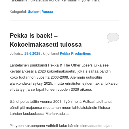
Kategoriat:
Uutiset
|
Vastaa
Pekka is back! –
Kokoelmakasetti tulossa
Julkaistu
29.6.2025
, kirjoittanut
Pekka Productions
Lahtelainen punkbändi Pekka & The Other Losers julkaisee
keväällä/kesällä 2026 kokoelmakasetin, joka sisältää bändin
koko tuotannon vuosilta 2003-2008. Aiemmin uutisoitiin
ajankohdaksi syksy 2025, mutta erinäisten syiden takia, julkaisu
viivästyy, ja se tapahtuneen vuoden 2026 aikana.
Bändi perustettiin vuonna 2001. Työnimellä Pultsari aloittanut
bändi piti majaansa muutaman muun lahtelaisbändin tiloissa
Lahden keskustassa Mariankadulla.
Yhtyeen kokoonpano vaihteli koko bändin olemassaolon ajan,