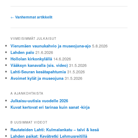
Artikkelien
←
Vanhemmat artikkelit
selaus
VIIMEISIMMÄT JULKAISUT
Vierumäen vaunukahvio ja museojuna-ajo
5.8.2026
Lahden palo
21.6.2026
Hollolan kirkonkylällä
14.6.2026
Vääksyn kanavalla (sis. video)
31.5.2026
Lahti-Seuran kesätapahtumia
31.5.2026
Avoimet kylät ja museojuna
31.5.2026
A AJANKOHTAISTA
Julkaisu-uutisia vuodelle 2026
Kuvat kertovat eri tarinaa kuin sanat -kirja
B UUSIMMAT VIDEOT
Rautateiden Lahti: Kulmalankatu – talvi & kesä
Lahden paikat: Kevätretki Lehmusreitillä