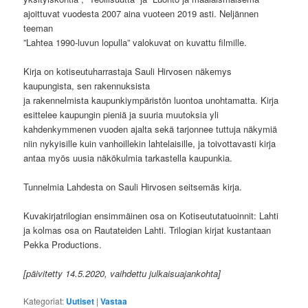
ajoittuvat vuodesta 2007 aina vuoteen 2019 asti. Neljännen
teeman
”Lahtea 1990-luvun lopulla” valokuvat on kuvattu filmille.
Kirja on kotiseutuharrastaja Sauli Hirvosen näkemys
kaupungista, sen rakennuksista
ja rakennelmista kaupunkiympäristön luontoa unohtamatta. Kirja
esittelee kaupungin pieniä ja suuria muutoksia yli
kahdenkymmenen vuoden ajalta sekä tarjonnee tuttuja näkymiä
niin nykyisille kuin vanhoillekin lahtelaisille, ja toivottavasti kirja
antaa myös uusia näkökulmia tarkastella kaupunkia.
Tunnelmia Lahdesta on Sauli Hirvosen seitsemäs kirja.
Kuvakirjatrilogian ensimmäinen osa on Kotiseututatuoinnit: Lahti
ja kolmas osa on Rautateiden Lahti. Trilogian kirjat kustantaan
Pekka Productions.
[päivitetty 14.5.2020, vaihdettu julkaisuajankohta]
Kategoriat:
Uutiset
|
Vastaa