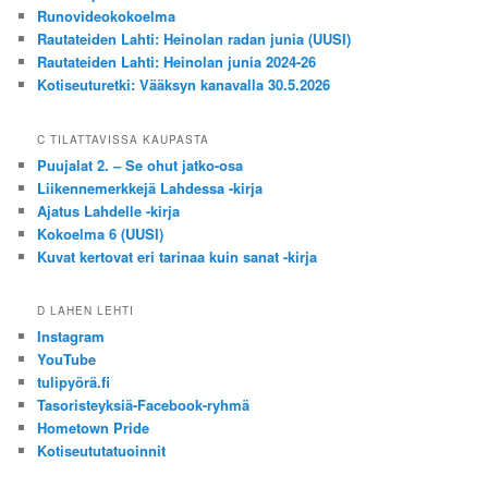
Runovideokokoelma
Rautateiden Lahti: Heinolan radan junia (UUSI)
Rautateiden Lahti: Heinolan junia 2024-26
Kotiseuturetki: Vääksyn kanavalla 30.5.2026
C TILATTAVISSA KAUPASTA
Puujalat 2. – Se ohut jatko-osa
Liikennemerkkejä Lahdessa -kirja
Ajatus Lahdelle -kirja
Kokoelma 6 (UUSI)
Kuvat kertovat eri tarinaa kuin sanat -kirja
D LAHEN LEHTI
Instagram
YouTube
tulipyörä.fi
Tasoristeyksiä-Facebook-ryhmä
Hometown Pride
Kotiseututatuoinnit