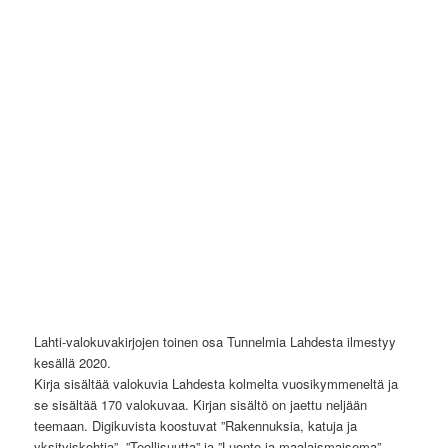
Lahti-valokuvakirjojen toinen osa Tunnelmia Lahdesta ilmestyy
kesällä 2020.
Kirja sisältää valokuvia Lahdesta kolmelta vuosikymmeneltä ja
se sisältää 170 valokuvaa. Kirjan sisältö on jaettu neljään
teemaan. Digikuvista koostuvat ”Rakennuksia, katuja ja
yksityiskohtia”, ”Teollisuutta” ja ”Luonto ja maalaismaisema”