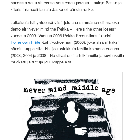
bändissä soitti yhteensä seitsemän jäsentä. Laulaja Pekka ja
kitaristi-rumpali-laulaja Jaska oli bändin runko.
Julkaisuja tuli yhteensä viisi, joista ensimmäinen oli ns. eka
demo eli ”Never mind the Pekka – Here’s the other losers”
vuodelta 2003. Vuonna 2006 Pekka Productions julkaisi
Hometown Pride
-Lahti-kokoelman (2006), joka sisälsi kaksi
bändin kappaletta. Nk. joulusinkkuja tehtiin kolmena vuonna
(2003, 2004 ja 2008). Ne olivat omilla tulkinnoilla ja sovituksilla
muokattuja tuttuja joulukappaleita.