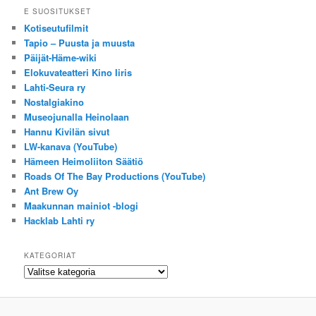
E SUOSITUKSET
Kotiseutufilmit
Tapio – Puusta ja muusta
Päijät-Häme-wiki
Elokuvateatteri Kino Iiris
Lahti-Seura ry
Nostalgiakino
Museojunalla Heinolaan
Hannu Kivilän sivut
LW-kanava (YouTube)
Hämeen Heimoliiton Säätiö
Roads Of The Bay Productions (YouTube)
Ant Brew Oy
Maakunnan mainiot -blogi
Hacklab Lahti ry
KATEGORIAT
Kategoriat