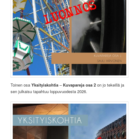
Toinen osa
Yksityiskohtia
–
Kuvapareja osa 2
on jo tekeillä ja
sen julkaisu tapahtuu loppuvuodesta 2026.