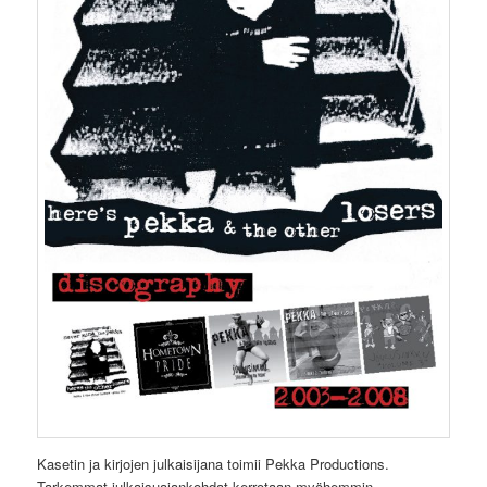
Kasetin ja kirjojen julkaisijana toimii Pekka Productions.
Tarkemmat julkaisuajankohdat kerrotaan myöhemmin.