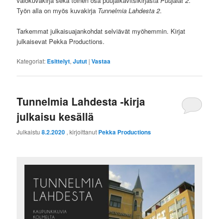
valokuvakirja sekä toinen osa puujalkavitsikirjasta
Puujalat 2
.
Työn alla on myös kuvakirja
Tunnelmia Lahdesta 2
.
Tarkemmat julkaisuajankohdat selviävät myöhemmin. Kirjat
julkaisevat Pekka Productions.
Kategoriat:
Esittelyt
,
Jutut
|
Vastaa
Tunnelmia Lahdesta -kirja
julkaisu kesällä
Julkaistu
8.2.2020
, kirjoittanut
Pekka Productions