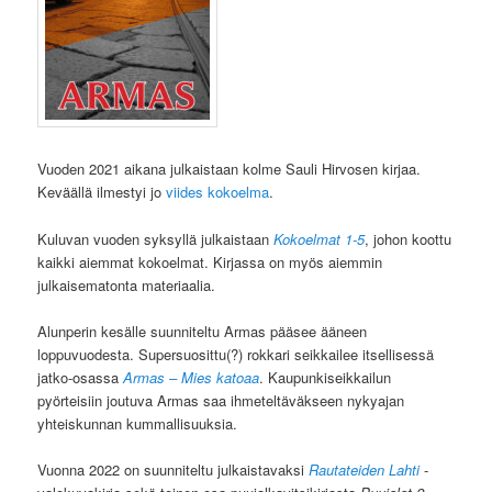
Vuoden 2021 aikana julkaistaan kolme Sauli Hirvosen kirjaa.
Keväällä ilmestyi jo
viides kokoelma
.
Kuluvan vuoden syksyllä julkaistaan
Kokoelmat 1-5
, johon koottu
kaikki aiemmat kokoelmat. Kirjassa on myös aiemmin
julkaisematonta materiaalia.
Alunperin kesälle suunniteltu Armas pääsee ääneen
loppuvuodesta. Supersuosittu(?) rokkari seikkailee itsellisessä
jatko-osassa
Armas – Mies katoaa
. Kaupunkiseikkailun
pyörteisiin joutuva Armas saa ihmeteltäväkseen nykyajan
yhteiskunnan kummallisuuksia.
Vuonna 2022 on suunniteltu julkaistavaksi
Rautateiden Lahti
-