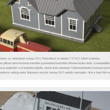
ennus on valmistunut vuonna 1912. Piirustukset on laatinut 7.9.1912 Albert Leidenius.
en jälkeen talon koristeita karsittiin ja puutarhaa kutistettiin liikenneväylien tieltä. Asemapäällik
a ja maakellari ovat kuitenkin jäljellä, samoin kuin muutamia Valtionrautateiden komeasta puist
stuttavia vanhoja puita. Rakennus myytiin vuonna 2015 uudelle omistajalle. (Kuva Sauli Hirvo