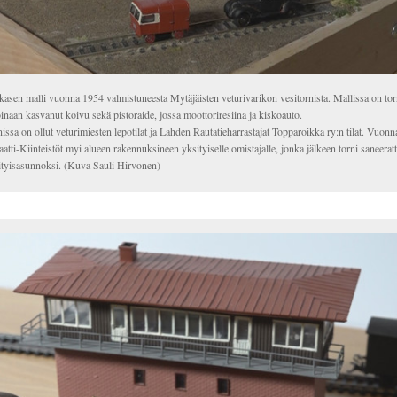
asen malli vuonna 1954 valmistuneesta Mytäjäisten veturivarikon vesitornista. Mallissa on tor
inaan kasvanut koivu sekä pistoraide, jossa moottoriresiina ja kiskoauto.
issa on ollut veturimiesten lepotilat ja Lahden Rautatieharrastajat Topparoikka ry:n tilat. Vuon
atti-Kiinteistöt myi alueen rakennuksineen yksityiselle omistajalle, jonka jälkeen torni saneeratt
ityisasunnoksi. (Kuva Sauli Hirvonen)