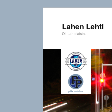
Siirry
sisältöön
Lahen Lehti
Oi! Lahtelaista.