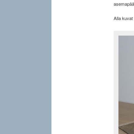
asemapääll
Alla kuvat