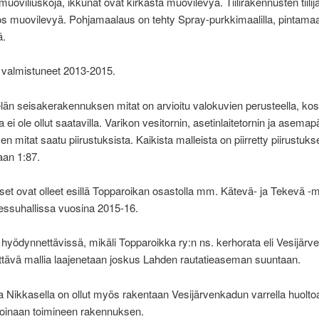
muoviliuskoja, ikkunat ovat kirkasta muovilevyä. Tiilirakennusten tiilijä
 muovilevyä. Pohjamaalaus on tehty Spray-purkkimaalilla, pintama
ä.
t valmistuneet 2013-2015.
än seisakerakennuksen mitat on arvioitu valokuvien perusteella, ko
a ei ole ollut saatavilla. Varikon vesitornin, asetinlaitetornin ja asemap
n mitat saatu piirustuksista. Kaikista malleista on piirretty piirustuk
aan 1:87.
t ovat olleet esillä Topparoikan osastolla mm. Kätevä- ja Tekevä -m
ssuhallissa vuosina 2015-16.
t hyödynnettävissä, mikäli Topparoikka ry:n ns. kerhorata eli Vesijär
ittävä mallia laajenetaan joskus Lahden rautatieaseman suuntaan.
a Nikkasella on ollut myös rakentaan Vesijärvenkadun varrella huol
koinaan toimineen rakennuksen.