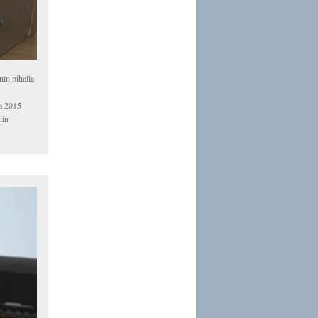
nin pihalla
na 2015
iin