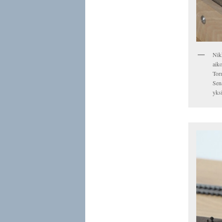
Nikk
aiko
Torn
Sena
yks