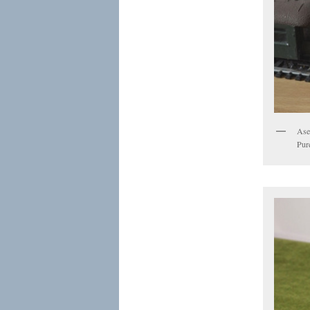
Aset
Pure