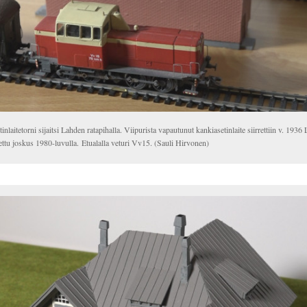
inlaitetorni sijaitsi Lahden ratapihalla. Viipurista vapautunut kankiasetinlaite siirrettiin v. 1936
ttu joskus 1980-luvulla. Etualalla veturi Vv15. (Sauli Hirvonen)