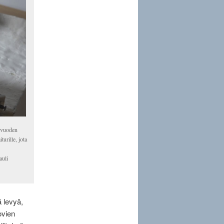
i vuoden
urille, jota
auli
 levyä,
ovien