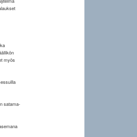
ljitelmä
alaukset
ska
äällikön
set myös
essuilla
ven satama-
toasemana