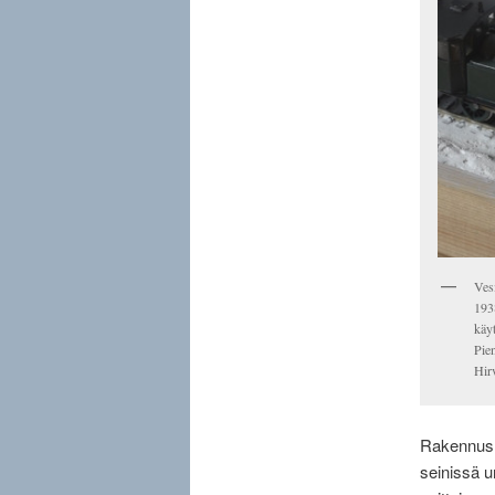
Vesi
1938
käy
Pie
Hir
Rakennusm
seinissä u