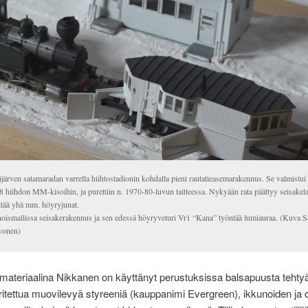
järven satamaradan varrella hiihtostadionin kohdalla pieni rautatieasemarakennus. Se valmistu
 hiihdon MM-kisoihin, ja purettiin n. 1970-80-luvun taitteessa. Nykyään rata päättyy seisakelait
ttää yhä mm. höyryjunat.
noismallissa seisakerakennus ja sen edessä höyryveturi Vr1 “Kana” työntää lumiauraa. (Kuva S
vonen)
ateriaalina Nikkanen on käyttänyt perustuksissa balsapuusta tehtyä
ritettua muovilevyä styreeniä (kauppanimi Evergreen), ikkunoiden ja 