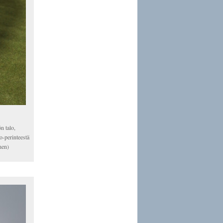
ön talo,
o-perinteestä
nen)