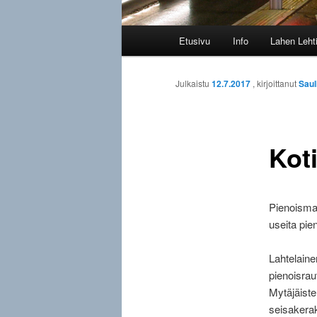
Päävalikko
Etusivu
Info
Lahen Leht
Julkaistu
12.7.2017
, kirjoittanut
Saul
Koti
Pienoismal
useita pie
Lahtelaine
pienoisrau
Mytäjäiste
seisakerak