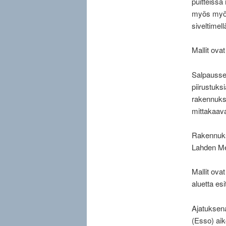
puitteissa 
myös myös
siveltimell
Mallit ova
Salpaussel
piirustuksi
rakennukse
mittakaav
Rakennukse
Lahden Me
Mallit ova
aluetta es
Ajatuksen
(Esso) ai