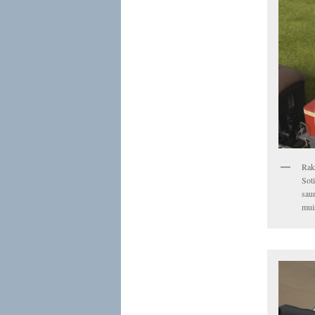
Rak
Soti
saun
mui