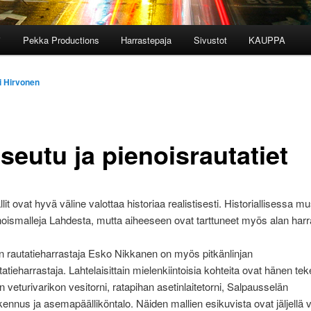
i
Pekka Productions
Harrastepaja
Sivustot
KAUPPA
i Hirvonen
seutu ja pienoisrautatiet
lit ovat hyvä väline valottaa historiaa realistisesti. Historiallisessa 
noismalleja Lahdesta, mutta aiheeseen ovat tarttuneet myös alan harra
n rautatieharrastaja
Esko Nikkanen on myös pitkänlinjan
tatieharrastaja. Lahtelaisittain mielenkiintoisia kohteita ovat hänen t
n veturivarikon vesitorni, ratapihan asetinlaitetorni, Salpausselän
ennus ja asemapäälliköntalo. Näiden mallien esikuvista ovat jäljellä ve