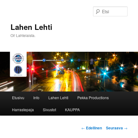
Siirry
sisältöön
Etsi
Lahen Lehti
Oi! Lahtelaista.
Päävalikko
Etusivu
Info
Lahen Lehti
Pekka Productions
Harrastepaja
Sivustot
KAUPPA
Artikkelien
←
Edellinen
Seuraava
→
selaus