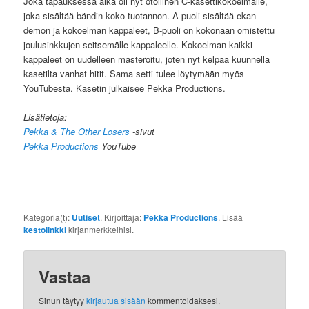
Joka tapauksessa aika oli nyt otollinen C-kasettikokoelmalle,
joka sisältää bändin koko tuotannon. A-puoli sisältää ekan
demon ja kokoelman kappaleet, B-puoli on kokonaan omistettu
joulusinkkujen seitsemälle kappaleelle. Kokoelman kaikki
kappaleet on uudelleen masteroitu, joten nyt kelpaa kuunnella
kasetilta vanhat hitit. Sama setti tulee löytymään myös
YouTubesta. Kasetin julkaisee Pekka Productions.
Lisätietoja:
Pekka & The Other Losers
-sivut
Pekka Productions
YouTube
Kategoria(t):
Uutiset
. Kirjoittaja:
Pekka Productions
. Lisää
kestolinkki
kirjanmerkkeihisi.
Vastaa
Sinun täytyy
kirjautua sisään
kommentoidaksesi.