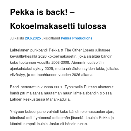
Pekka is back! –
Kokoelmakasetti tulossa
Julkaistu
29.6.2025
, kirjoittanut
Pekka Productions
Lahtelainen punkbändi Pekka & The Other Losers julkaisee
keväällä/kesällä 2026 kokoelmakasetin, joka sisältää bändin
koko tuotannon vuosilta 2003-2008. Aiemmin uutisoitiin
ajankohdaksi syksy 2025, mutta erinäisten syiden takia, julkaisu
viivästyy, ja se tapahtuneen vuoden 2026 aikana.
Bändi perustettiin vuonna 2001. Työnimellä Pultsari aloittanut
bändi piti majaansa muutaman muun lahtelaisbändin tiloissa
Lahden keskustassa Mariankadulla.
Yhtyeen kokoonpano vaihteli koko bändin olemassaolon ajan,
bändissä soitti yhteensä seitsemän jäsentä. Laulaja Pekka ja
kitaristi-rumpali-laulaja Jaska oli bändin runko.