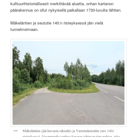
kulttuurihistoriallisesti merkittävää aluetta, onhan kartanon
päärakennus on ollut nykyisellä paikallaan 1730-luvulta lähtien.
Mäkeläntien ja seututie 140:n risteyksessä jäin vielä
tunnelmoimaan.
Mäkeläntien (jää kuvasta oikealle) ja Vierumäenraitin (nro 140)
risteyksessä. Vasemmalla vanhaa Savoon johtavan tien pohjaa, joka