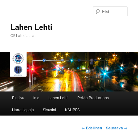
Siirry
sisältöön
Etsi
Lahen Lehti
Oi! Lahtelaista.
Päävalikko
Etusivu
Info
Lahen Lehti
Pekka Productions
Harrastepaja
Sivustot
KAUPPA
Artikkelien
←
Edellinen
Seuraava
→
selaus