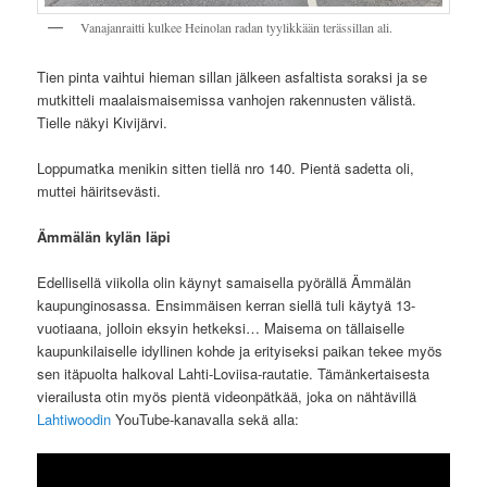
Vanajanraitti kulkee Heinolan radan tyylikkään terässillan ali.
Tien pinta vaihtui hieman sillan jälkeen asfaltista soraksi ja se
mutkitteli maalaismaisemissa vanhojen rakennusten välistä.
Tielle näkyi Kivijärvi.
Loppumatka menikin sitten tiellä nro 140. Pientä sadetta oli,
muttei häiritsevästi.
Ämmälän kylän läpi
Edellisellä viikolla olin käynyt samaisella pyörällä Ämmälän
kaupunginosassa. Ensimmäisen kerran siellä tuli käytyä 13-
vuotiaana, jolloin eksyin hetkeksi… Maisema on tällaiselle
kaupunkilaiselle idyllinen kohde ja erityiseksi paikan tekee myös
sen itäpuolta halkoval Lahti-Loviisa-rautatie. Tämänkertaisesta
vierailusta otin myös pientä videonpätkää, joka on nähtävillä
Lahtiwoodin
YouTube-kanavalla sekä alla: