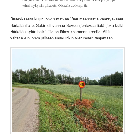
toimii nykyisin pihatietä. Oikealla uudempi tie.
Risteyksestä kuljin jonkin matkaa Vierumäenraittia kääntyäkseni
Härkäläntielle. Sekin oli vanhaa Savoon johtavaa tietä, joka kulki
Härkälän kylän halki. Tie on lähes kokonaan soratie. Alitin
valtatie 4:n jonka jälkeen saavuinkin Vierumäen taajamaan.