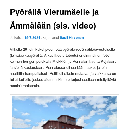
Pyörällä Vierumäelle ja
Ämmälään (sis. video)
Julkaistu
19.7.2024
, kirjoittanut
Sauli Hirvonen
Viikolla 29 tein kaksi pidempää pyörälenkkiä sähköavusteisella
(laina)polkupyörällä. Alkuviikosta toteutui ensimmäinen retki
kolmen hengen porukalla Miekkiön ja Pennalan kautta Kujalaan,
ja sieltä keskustaan. Pennalassa oli sentään tauko, jolloin
nautittiin hampurilaiset. Reitti oli oikein mukava, ja vaikka se on
tullut kuljettu joskus aiemminkin, se tarjosi edelleen miellyttäviä
maalaismaisemia.