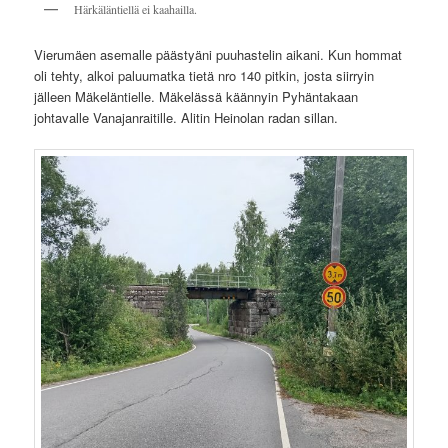
Härkäläntiellä ei kaahailla.
Vierumäen asemalle päästyäni puuhastelin aikani. Kun hommat
oli tehty, alkoi paluumatka tietä nro 140 pitkin, josta siirryin
jälleen Mäkeläntielle. Mäkelässä käännyin Pyhäntakaan
johtavalle Vanajanraitille. Alitin Heinolan radan sillan.