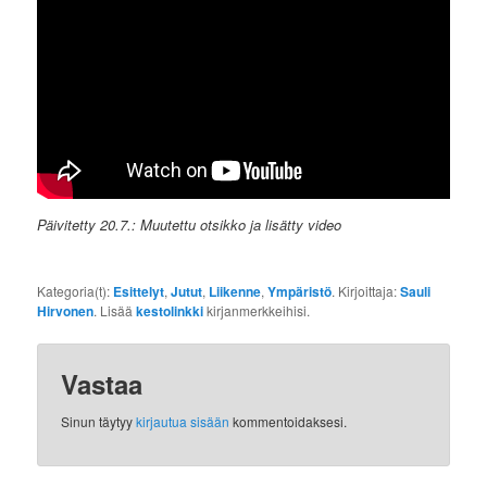
Päivitetty 20.7.: Muutettu otsikko ja lisätty video
Kategoria(t):
Esittelyt
,
Jutut
,
Liikenne
,
Ympäristö
. Kirjoittaja:
Sauli
Hirvonen
. Lisää
kestolinkki
kirjanmerkkeihisi.
Vastaa
Sinun täytyy
kirjautua sisään
kommentoidaksesi.