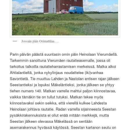
Jossain päin Orimattilaa….
Parin päivän päästä suuntasin omin päin Heinolaan Vierumäellä.
Tarkemmin sanottuna Vierumäen rautatieasemalle, jossa oli
tarkoitus talkoilla rautatieharrastamisen merkeissä. Matka alkoi
Ahtialantieltä, jonka nykylinjaus noudattelee (iki)vanhaa
Savontietä. Tie muuttuu Lahden ja Nastolan entisen rajan jälkeen
Seestantieksi ja lopuksi Mäkeläntieksi, jonka jälkeen se yhtyy
tiehen numero 140. Matkan varrelle mahtui paljon kiinnostavaa,
vaikka tämäkin tie on tullut tutuksi. Matkan tekee myös
kiinnostavaksi sekin seikka, että vierellä kulkee Lahdesta
Heinolaan johtava rautatie. Radan varrella sijainneesta Seestan
pysäkkirakennuksista ei ollut enää mitään merkkejä, mutta
Seestan jälkeen olevassa Mäkelässä on sentään
asemarakennus hyvässä käytössä. Seestan kartanon seutu on