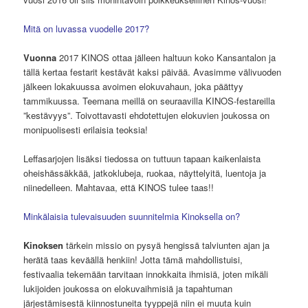
Mitä on luvassa vuodelle 2017?
Vuonna
2017 KINOS ottaa jälleen haltuun koko Kansantalon ja
tällä kertaa festarit kestävät kaksi päivää. Avasimme välivuoden
jälkeen lokakuussa avoimen elokuvahaun, joka päättyy
tammikuussa. Teemana meillä on seuraavilla KINOS-festareilla
”kestävyys”. Toivottavasti ehdotettujen elokuvien joukossa on
monipuolisesti erilaisia teoksia!
Leffasarjojen lisäksi tiedossa on tuttuun tapaan kaikenlaista
oheishässäkkää, jatkoklubeja, ruokaa, näyttelyitä, luentoja ja
niinedelleen. Mahtavaa, että KINOS tulee taas!!
Minkälaisia tulevaisuuden suunnitelmia Kinoksella on?
Kinoksen
tärkein missio on pysyä hengissä talviunten ajan ja
herätä taas keväällä henkiin! Jotta tämä mahdollistuisi,
festivaalia tekemään tarvitaan innokkaita ihmisiä, joten mikäli
lukijoiden joukossa on elokuvaihmisiä ja tapahtuman
järjestämisestä kiinnostuneita tyyppejä niin ei muuta kuin