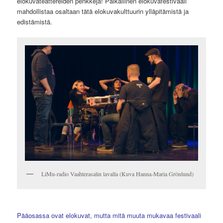
elokuvateattereiden penkkejä! Paikallinen elokuvafestivaali
mahdollistaa osaltaan tätä elokuvakulttuurin ylläpitämistä ja
edistämistä.
LiMu-radio Vaahterasalin lavalla (Kuva Hanna-Maria Grönlund)
Pääosassa ovat elokuvat, mutta mitä muuta mukavaa festivaali