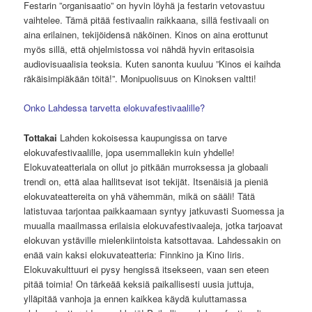
Festarin ”organisaatio” on hyvin löyhä ja festarin vetovastuu
vaihtelee. Tämä pitää festivaalin raikkaana, sillä festivaali on
aina erilainen, tekijöidensä näköinen. Kinos on aina erottunut
myös sillä, että ohjelmistossa voi nähdä hyvin eritasoisia
audiovisuaalisia teoksia. Kuten sanonta kuuluu ”Kinos ei kaihda
räkäisimpiäkään töitä!”. Monipuolisuus on Kinoksen valtti!
Onko Lahdessa tarvetta elokuvafestivaalille?
Tottakai
Lahden kokoisessa kaupungissa on tarve
elokuvafestivaalille, jopa usemmallekin kuin yhdelle!
Elokuvateatteriala on ollut jo pitkään murroksessa ja globaali
trendi on, että alaa hallitsevat isot tekijät. Itsenäisiä ja pieniä
elokuvateattereita on yhä vähemmän, mikä on sääli! Tätä
latistuvaa tarjontaa paikkaamaan syntyy jatkuvasti Suomessa ja
muualla maailmassa erilaisia elokuvafestivaaleja, jotka tarjoavat
elokuvan ystäville mielenkiintoista katsottavaa. Lahdessakin on
enää vain kaksi elokuvateatteria: Finnkino ja Kino Iiris.
Elokuvakulttuuri ei pysy hengissä itsekseen, vaan sen eteen
pitää toimia! On tärkeää keksiä paikallisesti uusia juttuja,
ylläpitää vanhoja ja ennen kaikkea käydä kuluttamassa