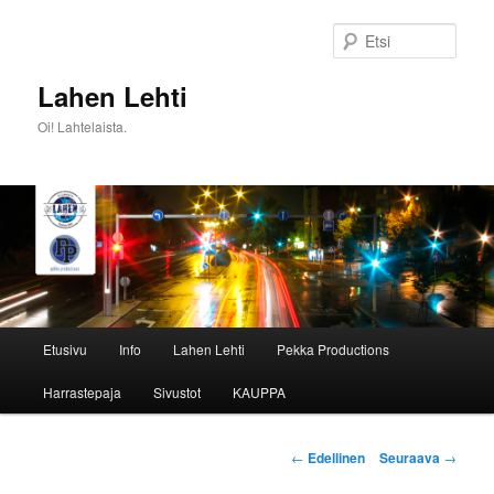
Siirry
sisältöön
Etsi
Lahen Lehti
Oi! Lahtelaista.
Päävalikko
Etusivu
Info
Lahen Lehti
Pekka Productions
Harrastepaja
Sivustot
KAUPPA
Artikkelien
←
Edellinen
Seuraava
→
selaus