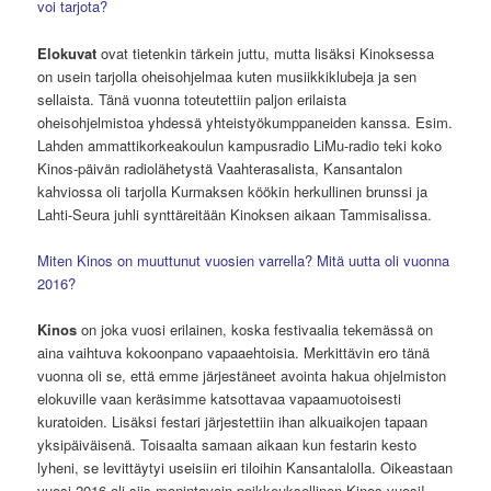
voi tarjota?
Elokuvat
ovat tietenkin tärkein juttu, mutta lisäksi Kinoksessa
on usein tarjolla oheisohjelmaa kuten musiikkiklubeja ja sen
sellaista. Tänä vuonna toteutettiin paljon erilaista
oheisohjelmistoa yhdessä yhteistyökumppaneiden kanssa. Esim.
Lahden ammattikorkeakoulun kampusradio LiMu-radio teki koko
Kinos-päivän radiolähetystä Vaahterasalista, Kansantalon
kahviossa oli tarjolla Kurmaksen köökin herkullinen brunssi ja
Lahti-Seura juhli synttäreitään Kinoksen aikaan Tammisalissa.
Miten Kinos on muuttunut vuosien varrella? Mitä uutta oli vuonna
2016?
Kinos
on joka vuosi erilainen, koska festivaalia tekemässä on
aina vaihtuva kokoonpano vapaaehtoisia. Merkittävin ero tänä
vuonna oli se, että emme järjestäneet avointa hakua ohjelmiston
elokuville vaan keräsimme katsottavaa vapaamuotoisesti
kuratoiden. Lisäksi festari järjestettiin ihan alkuaikojen tapaan
yksipäiväisenä. Toisaalta samaan aikaan kun festarin kesto
lyheni, se levittäytyi useisiin eri tiloihin Kansantalolla. Oikeastaan
vuosi 2016 oli siis monintavoin poikkeuksellinen Kinos-vuosi!