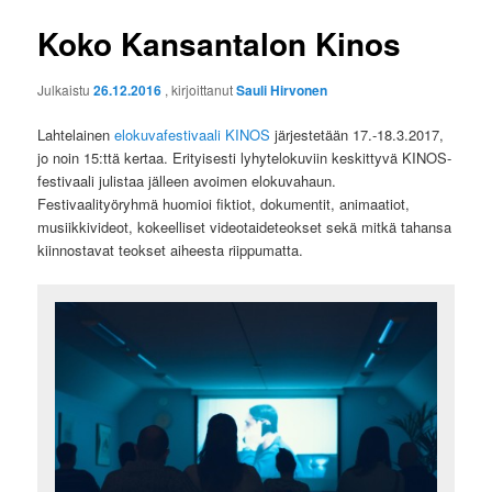
Koko Kansantalon Kinos
Julkaistu
26.12.2016
, kirjoittanut
Sauli Hirvonen
Lahtelainen
elokuvafestivaali KINOS
järjestetään 17.-18.3.2017,
jo noin 15:ttä kertaa. Erityisesti lyhytelokuviin keskittyvä KINOS-
festivaali julistaa jälleen avoimen elokuvahaun.
Festivaalityöryhmä huomioi fiktiot, dokumentit, animaatiot,
musiikkivideot, kokeelliset videotaideteokset sekä mitkä tahansa
kiinnostavat teokset aiheesta riippumatta.