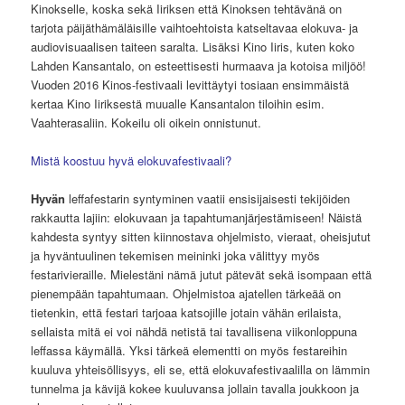
Kinokselle, koska sekä Iiriksen että Kinoksen tehtävänä on
tarjota päijäthämäläisille vaihtoehtoista katseltavaa elokuva- ja
audiovisuaalisen taiteen saralta. Lisäksi Kino Iiris, kuten koko
Lahden Kansantalo, on esteettisesti hurmaava ja kotoisa miljöö!
Vuoden 2016 Kinos-festivaali levittäytyi tosiaan ensimmäistä
kertaa Kino Iiriksestä muualle Kansantalon tiloihin esim.
Vaahterasaliin. Kokeilu oli oikein onnistunut.
Mistä koostuu hyvä elokuvafestivaali?
Hyvän
leffafestarin syntyminen vaatii ensisijaisesti tekijöiden
rakkautta lajiin: elokuvaan ja tapahtumanjärjestämiseen! Näistä
kahdesta syntyy sitten kiinnostava ohjelmisto, vieraat, oheisjutut
ja hyväntuulinen tekemisen meininki joka välittyy myös
festarivieraille. Mielestäni nämä jutut pätevät sekä isompaan että
pienempään tapahtumaan. Ohjelmistoa ajatellen tärkeää on
tietenkin, että festari tarjoaa katsojille jotain vähän erilaista,
sellaista mitä ei voi nähdä netistä tai tavallisena viikonloppuna
leffassa käymällä. Yksi tärkeä elementti on myös festareihin
kuuluva yhteisöllisyys, eli se, että elokuvafestivaalilla on lämmin
tunnelma ja kävijä kokee kuuluvansa jollain tavalla joukkoon ja