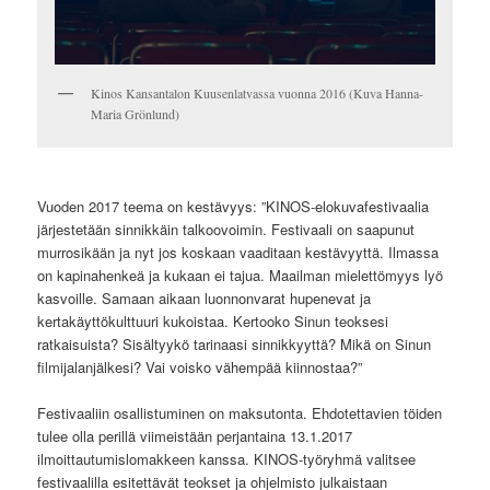
Kinos Kansantalon Kuusenlatvassa vuonna 2016 (Kuva Hanna-
Maria Grönlund)
Vuoden 2017 teema on kestävyys: ”KINOS-elokuvafestivaalia
järjestetään sinnikkäin talkoovoimin. Festivaali on saapunut
murrosikään ja nyt jos koskaan vaaditaan kestävyyttä. Ilmassa
on kapinahenkeä ja kukaan ei tajua. Maailman mielettömyys lyö
kasvoille. Samaan aikaan luonnonvarat hupenevat ja
kertakäyttökulttuuri kukoistaa. Kertooko Sinun teoksesi
ratkaisuista? Sisältyykö tarinaasi sinnikkyyttä? Mikä on Sinun
filmijalanjälkesi? Vai voisko vähempää kiinnostaa?”
Festivaaliin osallistuminen on maksutonta. Ehdotettavien töiden
tulee olla perillä viimeistään perjantaina 13.1.2017
ilmoittautumislomakkeen kanssa. KINOS-työryhmä valitsee
festivaalilla esitettävät teokset ja ohjelmisto julkaistaan