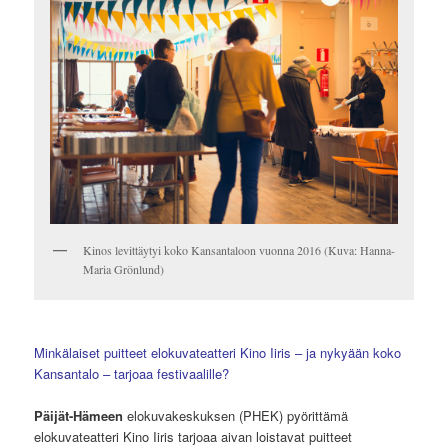
Kinos levittäytyi koko Kansantaloon vuonna 2016 (Kuva: Hanna-
Maria Grönlund)
Minkälaiset puitteet elokuvateatteri Kino Iiris – ja nykyään koko
Kansantalo – tarjoaa festivaalille?
Päijät-Hämeen
elokuvakeskuksen (PHEK) pyörittämä
elokuvateatteri Kino Iiris tarjoaa aivan loistavat puitteet