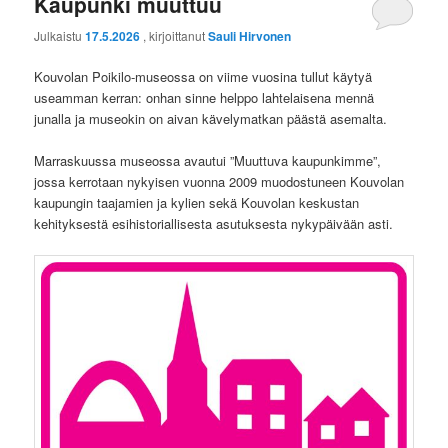
Kaupunki muuttuu
Julkaistu
17.5.2026
, kirjoittanut
Sauli Hirvonen
Kouvolan Poikilo-museossa on viime vuosina tullut käytyä
useamman kerran: onhan sinne helppo lahtelaisena mennä
junalla ja museokin on aivan kävelymatkan päästä asemalta.
Marraskuussa museossa avautui ”Muuttuva kaupunkimme”,
jossa kerrotaan nykyisen vuonna 2009 muodostuneen Kouvolan
kaupungin taajamien ja kylien sekä Kouvolan keskustan
kehityksestä esihistoriallisesta asutuksesta nykypäivään asti.