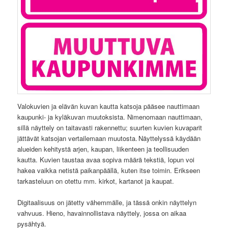
Valokuvien ja elävän kuvan kautta katsoja pääsee nauttimaan
kaupunki- ja kyläkuvan muutoksista. Nimenomaan nauttimaan,
sillä näyttely on taitavasti rakennettu; suurten kuvien kuvaparit
jättävät katsojan vertailemaan muutosta. Näyttelyssä käydään
alueiden kehitystä arjen, kaupan, liikenteen ja teollisuuden
kautta. Kuvien taustaa avaa sopiva määrä tekstiä, lopun voi
hakea vaikka netistä paikanpäällä, kuten itse toimin. Erikseen
tarkasteluun on otettu mm. kirkot, kartanot ja kaupat.
Digitaalisuus on jätetty vähemmälle, ja tässä onkin näyttelyn
vahvuus. Hieno, havainnollistava näyttely, jossa on aikaa
pysähtyä.