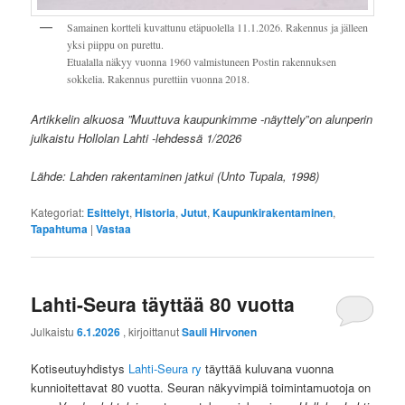
Samainen kortteli kuvattunu etäpuolella 11.1.2026. Rakennus ja jälleen
yksi piippu on purettu.
Etualalla näkyy vuonna 1960 valmistuneen Postin rakennuksen
sokkelia. Rakennus purettiin vuonna 2018.
Artikkelin alkuosa ”Muuttuva kaupunkimme -näyttely
”
on alunperin
julkaistu Hollolan Lahti -lehdessä 1/2026
Lähde: Lahden rakentaminen jatkui (Unto Tupala, 1998)
Kategoriat:
Esittelyt
,
Historia
,
Jutut
,
Kaupunkirakentaminen
,
Tapahtuma
|
Vastaa
Lahti-Seura täyttää 80 vuotta
Julkaistu
6.1.2026
, kirjoittanut
Sauli Hirvonen
Kotiseutuyhdistys
Lahti-Seura ry
täyttää kuluvana vuonna
kunnioitettavat 80 vuotta. Seuran näkyvimpiä toimintamuotoja on