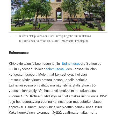
Kirkon eteläpuolella on Carl Ludvig Engelin suunnittelema
uusklassinen, vuosina 1829–1831 rakennettu kellotapuli.
Esinemuseo
Kirkkovierailun jälkeen suunnattiin
Esinemuseo
on. Se kuuluu
kuuluu yhdessä Hollolan
talomuseoalue
en kanssa Hollolan
kotiseutumuseoon. Molemmat kohteet ovat Hollolan
kotiseutuyhdistyksen omistuksessa, ja tällä hetkellä
Esinemuseossa on vaihtuvana näyttelynä yhdistyksen 80-
vuotisjuhlanäyttely. Vanhassa viljamakasiini on rakennettu
vuonna 1855. Kotiseutuyhdistys osti viljamakasiinin vuonna 1952
ja jo heti seuraavana vuonna kunnosti sen museotarkoitukseen
sopivaksi. Esinemuseon vihkiäiset pidettiin heinäkuussa 1960.
Kaksikerroksinen rakennus näyttää vaatimattomalta, mutta