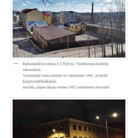
Radiomäeltä kuvattuna 8.3.2020 ns. Vientikerman korttelin
rakennuksia.
Vasemmalla vaalea puutalo on valmistunut 1906., keskellä
kengitystalli/kenkäpaja
taustalla, piipun takana vuonna 1982 valmistunut oikeustalo.