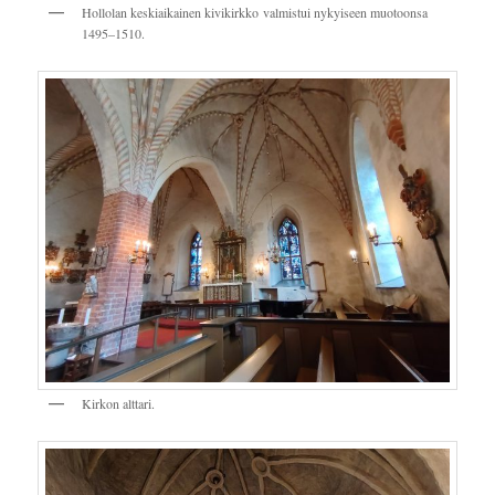
Hollolan keskiaikainen kivikirkko valmistui nykyiseen muotoonsa
1495–1510.
Kirkon alttari.