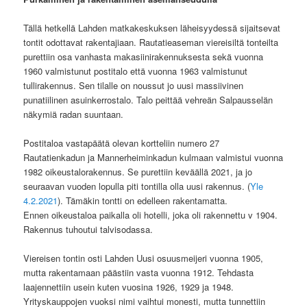
Tällä hetkellä Lahden matkakeskuksen läheisyydessä sijaitsevat
tontit odottavat rakentajiaan. Rautatieaseman viereisiltä tonteilta
purettiin osa vanhasta makasiinirakennuksesta sekä vuonna
1960 valmistunut postitalo että vuonna 1963 valmistunut
tullirakennus. Sen tilalle on noussut jo uusi massiivinen
punatiilinen asuinkerrostalo. Talo peittää vehreän Salpausselän
näkymiä radan suuntaan.
Postitaloa vastapäätä olevan kortteliin numero 27
Rautatienkadun ja Mannerheiminkadun kulmaan valmistui vuonna
1982 oikeustalorakennus. Se purettiin keväällä 2021, ja jo
seuraavan vuoden lopulla piti tontilla olla uusi rakennus. (
Yle
4.2.2021
). Tämäkin tontti on edelleen rakentamatta.
Ennen oikeustaloa paikalla oli hotelli, joka oli rakennettu v 1904.
Rakennus tuhoutui talvisodassa.
Viereisen tontin osti Lahden Uusi osuusmeijeri vuonna 1905,
mutta rakentamaan päästiin vasta vuonna 1912. Tehdasta
laajennettiin usein kuten vuosina 1926, 1929 ja 1948.
Yrityskauppojen vuoksi nimi vaihtui monesti, mutta tunnettiin