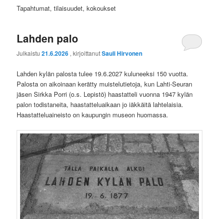
Tapahtumat, tilaisuudet, kokoukset
Lahden palo
Julkaistu
21.6.2026
, kirjoittanut
Sauli Hirvonen
Lahden kylän palosta tulee 19.6.2027 kuluneeksi 150 vuotta.
Palosta on aikoinaan kerätty muistelutietoja, kun Lahti-Seuran
jäsen Sirkka Porri (o.s. Lepistö) haastatteli vuonna 1947 kylän
palon todistaneita, haastatteluaikaan jo iäkkäitä lahtelaisia.
Haastatteluaineisto on kaupungin museon huomassa.