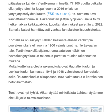
pääasiassa Lahden Vientikerman nimellä. Yli 100 vuotta paikalla
ollut yritystoiminta loppui vuonna 2016 erilaisten
yritysjärjestelyiden kautta (
ESS 15.1.2016
), ts. toiminta kävi
kannattamattomaksi. Rakennusten jäätyä tyhjilleen, siellä toimi
hetken aikaa keikkapaikka. Lopulta rakennukset purettiin v. 2022.
Samalla katosi harmittavasti vanhaa lahtelaisteollisuushistoriaa.
Korttelissa on säilynyt Lahden keskusta-alueen vanhimpia
puurakennuksia eli vuonna 1906 valmistunut ns. Teräsvaaran
talo. Tontin keskellä sijainnut omalaatuisen näköinen
hevoskengityskoulun rakennus purettiin muiden rakennusten
mukana.
Muita korttelissa olevia rakennuksia ovat Rautatienkadun ja
Loviisankadun kulmassa 1946 ja 1948 valmistuneet kerrostalot
sekä Rautatienkadun alkupäässä 1961 valmistunut 8-kerroksinen
betonikerrostalo.
Tontit ovat nyt tyhjiä. Aika näyttää minkälaista Lahtea näytämme
ohikulkijoille tulevaisuudessa.