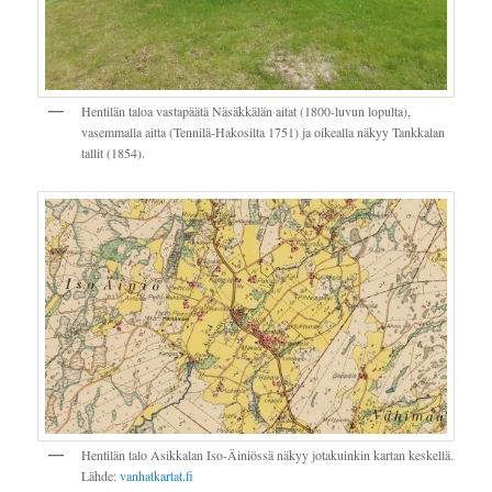
Hentilän taloa vastapäätä Näsäkkälän aitat (1800-luvun lopulta),
vasemmalla aitta (Tennilä-Hakosilta 1751) ja oikealla näkyy Tankkalan
tallit (1854).
Hentilän talo Asikkalan Iso-Äiniössä näkyy jotakuinkin kartan keskellä.
Lähde:
vanhatkartat.fi