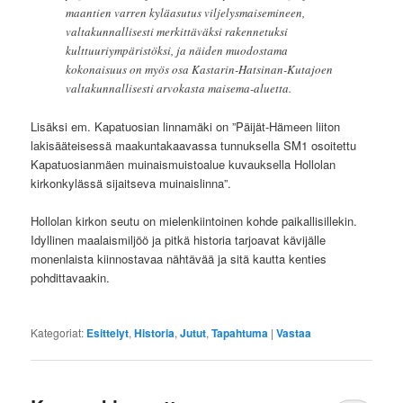
maantien varren kyläasutus viljelysmaisemineen,
valtakunnallisesti merkittäväksi rakennetuksi
kulttuuriympäristöksi, ja näiden muodostama
kokonaisuus on myös osa Kastarin-Hatsinan-Kutajoen
valtakunnallisesti arvokasta maisema-aluetta.
Lisäksi em. Kapatuosian linnamäki on ”Päijät-Hämeen liiton
lakisääteisessä maakuntakaavassa tunnuksella SM1 osoitettu
Kapatuosianmäen muinaismuistoalue kuvauksella Hollolan
kirkonkylässä sijaitseva muinaislinna”.
Hollolan kirkon seutu on mielenkiintoinen kohde paikallisillekin.
Idyllinen maalaismiljöö ja pitkä historia tarjoavat kävijälle
monenlaista kiinnostavaa nähtävää ja sitä kautta kenties
pohdittavaakin.
Kategoriat:
Esittelyt
,
Historia
,
Jutut
,
Tapahtuma
|
Vastaa