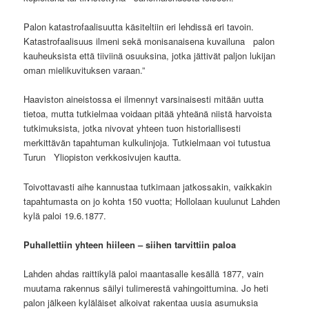
Palon katastrofaalisuutta käsiteltiin eri lehdissä eri tavoin.
Katastrofaalisuus ilmeni sekä monisanaisena kuvailuna palon
kauheuksista että tiiviinä osuuksina, jotka jättivät paljon lukijan
oman mielikuvituksen varaan.”
Haaviston aineistossa ei ilmennyt varsinaisesti mitään uutta
tietoa, mutta tutkielmaa voidaan pitää yhteänä niistä harvoista
tutkimuksista, jotka nivovat yhteen tuon historiallisesti
merkittävän tapahtuman kulkulinjoja. Tutkielmaan voi tutustua
Turun Yliopiston verkkosivujen kautta.
Toivottavasti aihe kannustaa tutkimaan jatkossakin, vaikkakin
tapahtumasta on jo kohta 150 vuotta; Hollolaan kuulunut Lahden
kylä paloi 19.6.1877.
Puhallettiin yhteen hiileen – siihen tarvittiin paloa
Lahden ahdas raittikylä paloi maantasalle kesällä 1877, vain
muutama rakennus säilyi tulimerestä vahingoittumina. Jo heti
palon jälkeen kyläläiset alkoivat rakentaa uusia asumuksia