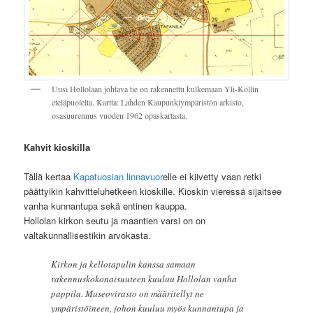
Uusi Hollolaan johtava tie on rakennettu kulkemaan Yli-Köllin
eteläpuolelta. Kartta: Lahden Kaupunkiympäristön arkisto,
osasuurennus vuoden 1962 opaskartasta.
Kahvit kioskilla
Tällä kertaa
Kapatuosian linnavuor
elle ei kiivetty vaan retki
päättyikin kahvitteluhetkeen kioskille. Kioskin vieressä sijaitsee
vanha kunnantupa sekä entinen kauppa.
Hollolan kirkon seutu ja maantien varsi on on
valtakunnallisestikin arvokasta.
Kirkon ja kellotapulin kanssa samaan
rakennuskokonaisuuteen kuuluu Hollolan vanha
pappila. Museovirasto on määritellyt ne
ympäristöineen, johon kuuluu myös kunnantupa ja