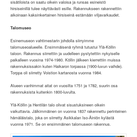
sisätiloista on saatu oikein valoisa ja runsas esineistö
hirsiseinillä tulee näyttävästi esille. Rakennukseen rakennettiin
aikoinaan kaksinkertainen hirsiseinä estämään viljavarkaudet.
Talomuseo
Esinemuseon vahtimestarin johdolla siirryimme
talomuseoalueelle. Ensimmäisenä ryhmä tutustui Ylä-Köllin
taloon. Rakennus siirrettiin ja uudelleen pystytettiin nykyiselle
paikalleen vuosina 1974-1980. Köllin jälkeen kierrettiin muissa
rakennuksissakin kuten Haikaron torpassa (1900-luvun vaihde).
Torppa oli siirretty Voistion kartanosta vuonna 1984.
Alueen vanhimmat aitat on vuosilta 1751 ja 1782, suurin osa
rakennuksista kuitenkin 1800-luvulta.
Ylä-Köllin ja Hentilän talo olivat sisustuksineen oikein
vaikuttavia. Jälkimmäinen on vuonna 1837 rakennettu perinteinen
hämäläistalo, joka on siirretty Asikkalan Iso-Äiniön kylästä
vuonna 1971. Se on ensimmäinen talomuseon rakennus.