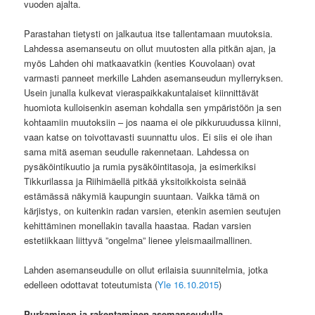
vuoden ajalta.
Parastahan tietysti on jalkautua itse tallentamaan muutoksia.
Lahdessa asemanseutu on ollut muutosten alla pitkän ajan, ja
myös Lahden ohi matkaavatkin (kenties Kouvolaan) ovat
varmasti panneet merkille Lahden asemanseudun myllerryksen.
Usein junalla kulkevat vieraspaikkakuntalaiset kiinnittävät
huomiota kulloisenkin aseman kohdalla sen ympäristöön ja sen
kohtaamiin muutoksiin – jos naama ei ole pikkuruudussa kiinni,
vaan katse on toivottavasti suunnattu ulos. Ei siis ei ole ihan
sama mitä aseman seudulle rakennetaan. Lahdessa on
pysäköintikuutio ja rumia pysäköintitasoja, ja esimerkiksi
Tikkurilassa ja Riihimäellä pitkää yksitoikkoista seinää
estämässä näkymiä kaupungin suuntaan. Vaikka tämä on
kärjistys, on kuitenkin radan varsien, etenkin asemien seutujen
kehittäminen monellakin tavalla haastaa. Radan varsien
estetiikkaan liittyvä ”ongelma” lienee yleismaailmallinen.
Lahden asemanseudulle on ollut erilaisia suunnitelmia, jotka
edelleen odottavat toteutumista (
Yle 16.10.2015
)
Purkaminen ja rakentaminen asemanseudulla