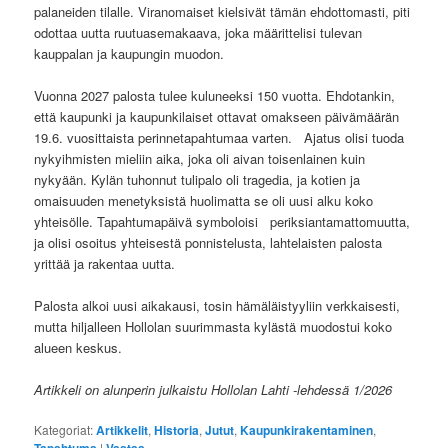
palaneiden tilalle. Viranomaiset kielsivät tämän ehdottomasti, piti
odottaa uutta ruutuasemakaava, joka määrittelisi tulevan
kauppalan ja kaupungin muodon.
Vuonna 2027 palosta tulee kuluneeksi 150 vuotta. Ehdotankin,
että kaupunki ja kaupunkilaiset ottavat omakseen päivämäärän
19.6. vuosittaista perinnetapahtumaa varten. Ajatus olisi tuoda
nykyihmisten mieliin aika, joka oli aivan toisenlainen kuin
nykyään. Kylän tuhonnut tulipalo oli tragedia, ja kotien ja
omaisuuden menetyksistä huolimatta se oli uusi alku koko
yhteisölle. Tapahtumapäivä symboloisi periksiantamattomuutta,
ja olisi osoitus yhteisestä ponnistelusta, lahtelaisten palosta
yrittää ja rakentaa uutta.
Palosta alkoi uusi aikakausi, tosin hämäläistyyliin verkkaisesti,
mutta hiljalleen Hollolan suurimmasta kylästä muodostui koko
alueen keskus.
Artikkeli on alunperin julkaistu Hollolan Lahti -lehdessä 1/2026
Kategoriat:
Artikkelit
,
Historia
,
Jutut
,
Kaupunkirakentaminen
,
|