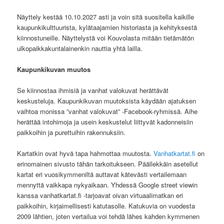
Näyttely kestää 10.10.2027 asti ja voin sitä suositella kaikille
kaupunkikulttuurista, kylätaajamien historiasta ja kehityksestä
kiinnostuneille. Näyttelystä voi Kouvolasta mitään tietämätön
ulkopaikkakuntalainenkin nauttia yhtä lailla.
Kaupunkikuvan muutos
Se kiinnostaa ihmisiä ja vanhat valokuvat herättävät
keskusteluja. Kaupunkikuvan muutoksista käydään ajatuksen
vaihtoa monissa ”vanhat valokuvat” -Facebook-ryhmissä. Aihe
herättää intohimoja ja usein keskustelut liittyvät kadonneisiin
paikkoihin ja purettuihin rakennuksiin.
Kartatkin ovat hyvä tapa hahmottaa muutosta.
Vanhatkartat.fi
on
erinomainen sivusto tähän tarkoitukseen. Päällekkäin asetellut
kartat eri vuosikymmeniltä auttavat kätevästi vertailemaan
mennyttä vaikkapa nykyaikaan. Yhdessä Google street viewin
kanssa vanhatkartat.fi -tarjoavat oivan virtuaalimatkan eri
paikkoihin, kirjaimellisesti katutasolle. Katukuvia on vuodesta
2009 lähtien, joten vertailua voi tehdä lähes kahden kymmenen