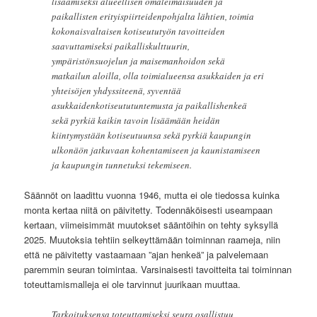
lisäämiseksi alueellisen omaleimaisuuden ja
paikallisten erityispiirteidenpohjalta lähtien, toimia
kokonaisvaltaisen kotiseututyön tavoitteiden
saavuttamiseksi paikalliskulttuurin,
ympäristönsuojelun ja maisemanhoidon sekä
matkailun aloilla, olla toimialueensa asukkaiden ja eri
yhteisöjen yhdyssiteenä, syventää
asukkaidenkotiseututuntemusta ja paikallishenkeä
sekä pyrkiä kaikin tavoin lisäämään heidän
kiintymystään kotiseutuunsa sekä pyrkiä kaupungin
ulkonäön jatkuvaan kohentamiseen ja kaunistamiseen
ja kaupungin tunnetuksi tekemiseen.
Säännöt on laadittu vuonna 1946, mutta ei ole tiedossa kuinka
monta kertaa niitä on päivitetty. Todennäköisesti useampaan
kertaan, viimeisimmät muutokset sääntöihin on tehty syksyllä
2025. Muutoksia tehtiin selkeyttämään toiminnan raameja, niin
että ne päivitetty vastaamaan ”ajan henkeä” ja palvelemaan
paremmin seuran toimintaa. Varsinaisesti tavoitteita tai toiminnan
toteuttamismalleja ei ole tarvinnut juurikaan muuttaa.
Tarkoituksensa toteuttamiseksi seura osallistuu