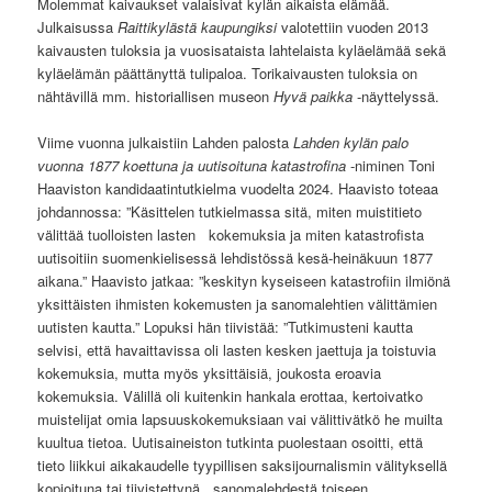
Molemmat kaivaukset valaisivat kylän aikaista elämää.
Julkaisussa
Raittikylästä kaupungiksi
valotettiin vuoden 2013
kaivausten tuloksia ja vuosisataista lahtelaista kyläelämää sekä
kyläelämän päättänyttä tulipaloa. Torikaivausten tuloksia on
nähtävillä mm. historiallisen museon
Hyvä paikka
-näyttelyssä.
Viime vuonna julkaistiin Lahden palosta
Lahden kylän palo
vuonna 1877 koettuna ja uutisoituna katastrofina
-niminen Toni
Haaviston kandidaatintutkielma vuodelta 2024. Haavisto toteaa
johdannossa: ”Käsittelen tutkielmassa sitä, miten muistitieto
välittää tuolloisten lasten kokemuksia ja miten katastrofista
uutisoitiin suomenkielisessä lehdistössä kesä-heinäkuun 1877
aikana.” Haavisto jatkaa: ”keskityn kyseiseen katastrofiin ilmiönä
yksittäisten ihmisten kokemusten ja sanomalehtien välittämien
uutisten kautta.” Lopuksi hän tiivistää: ”Tutkimusteni kautta
selvisi, että havaittavissa oli lasten kesken jaettuja ja toistuvia
kokemuksia, mutta myös yksittäisiä, joukosta eroavia
kokemuksia. Välillä oli kuitenkin hankala erottaa, kertoivatko
muistelijat omia lapsuuskokemuksiaan vai välittivätkö he muilta
kuultua tietoa. Uutisaineiston tutkinta puolestaan osoitti, että
tieto liikkui aikakaudelle tyypillisen saksijournalismin välityksellä
kopioituna tai tiivistettynä sanomalehdestä toiseen.