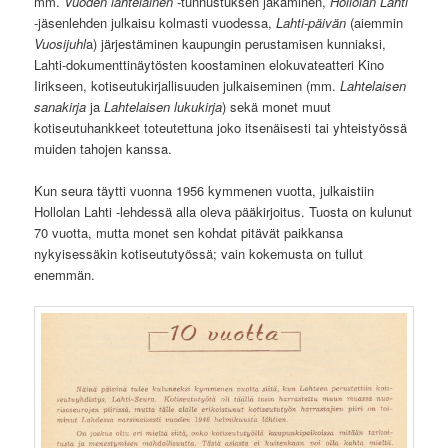
mm.
Vuoden lahtelainen
-tunnustuksen jakaminen,
Hollolan Lahti
-jäsenlehden julkaisu kolmasti vuodessa,
Lahti-päivän
(aiemmin
Vuosijuhl
a) järjestäminen kaupungin perustamisen kunniaksi,
Lahti-dokumenttinäytösten koostaminen elokuvateatteri Kino
Iirikseen, kotiseutukirjallisuuden julkaiseminen (mm.
Lahtelaisen
sanakirja
ja
Lahtelaisen lukukirja
) sekä monet muut
kotiseutuhankkeet toteutettuna joko itsenäisesti tai yhteistyössä
muiden tahojen kanssa.
Kun seura täytti vuonna 1956 kymmenen vuotta, julkaistiin
Hollolan Lahti -lehdessä alla oleva pääkirjoitus. Tuosta on kulunut
70 vuotta, mutta monet sen kohdat pitävät paikkansa
nykyisessäkin kotiseututyössä; vain kokemusta on tullut
enemmän.