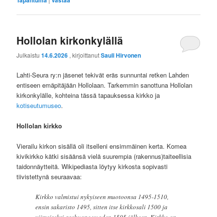
Tapahtuma
Vastaa
Hollolan kirkonkylällä
Julkaistu
14.6.2026
, kirjoittanut
Sauli Hirvonen
Lahti-Seura ry:n jäsenet tekivät eräs sunnuntai retken Lahden
entiseen emäpitäjään Hollolaan. Tarkemmin sanottuna Hollolan
kirkonkylälle, kohteina tässä tapauksessa kirkko ja
kotiseutumuseo
.
Hollolan kirkko
Vierailu kirkon sisällä oli itselleni ensimmäinen kerta. Komea
kivikirkko kätki sisäänsä vielä suurempia (rakennus)taiteellisia
taidonnäytteitä. Wikipediasta löytyy kirkosta sopivasti
tiivistettynä seuraavaa:
Kirkko valmistui nykyiseen muotoonsa 1495-1510,
ensin sakaristo 1495, sitten itse kirkkosali 1500 ja