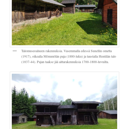
Talomuseoalueen rakennuksia. Vasemmalla edessä Sunellin ometta
(1917), oikealla Mömmölän paja (1880-luku) ja taustalla Hentilän talo
(1837-44). Pajan taakse jää aittarakennuksia 1700-1800-luvuilta.