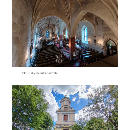
Yleisnäkymä urkuparvelta.