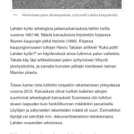
Muistolaatta palon alkamispaikalla, nykyiselle Lahden kauppatorilla.
Lahden kylän arkelogisia pelastuskaivauksia tehtiin torilla
vuosina 1997-98. Näistä kaivauksista kirjoitettiin kirjasssa
Nuoren kaupungin pitkä historia
(1999). Kirjassa
kaupunginmuseon tutkijan Hannu Takalan artikkeli ”Kuka poltti
Lahden kylän?” on käytännössä ainoa tutkimus palon vaiheista.
Takala käy läpi artikkelissaan palon syttymiseen liittyviä
yksityiskohtia, ja samalla kumoten pitkään kiertäneen tarinan
Marolan piiasta.
Toisen kerran toria tutkittiin toriparkin rakentamisen yhteydessä
vuonna 2013. Kaivaukset olivat tuolloin kaikkien aikojen
suurimmat arkeologiset kaivaukset Suomessa niin tutkitun
alueen laajuuden kuin henkilökunnan määränkin perusteella.
Löytöjen ja säilyneiden rakenteiden määrä oli suuri. Esimerkiksi
löytöjä voi selvittää mm. dokumenttiaineiston tietokannasta
Lahden museoiden arkistossa.