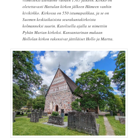
viimeiseksi asehuone vuoden 1505 jälkeen. Kirkko on
oletettavasti Hattulan kirkon jälkeen Hämeen vanhin
kivikirkko. Kirkossa on 550 istumapaikkaa, ja se on
Suomen keskiaikaisista seurakuntakirkoista
kolmanneksi suurin. Katolisella ajalla se nimettiin
Pyhän Marian kirkoksi. Kansantarinan mukaan
Hollolan kirkon rakensivat jättiläiset Hollo ja Martta.