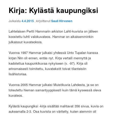
Kirja: Kylästä kaupungiksi
Julkaistu
4.4.2015
, kirjoittanut
Sauli Hirvonen
Lahtelaisen Pertti Hammarin arkiston Lahti-kuvista on jälleen
koostettu tuhti valokuvateos. Hammar on aikaisemminkin
julkaissut kuvateoksia.
Vuonna 1997 Hammar julkaisi yhdessä Unto Tupalan kanssa
kirjan Niin oli ennen, entäs nyt. Kirja vertaili mennyttä ja
kadotettua kaupunkikuvaa nykyiseen (v. -97). Kirja oli
erinomaisesti toimitettu, kuvatekstit toivat tilanteisiin
lisähistoriaa.
Vuonna 2005 Hammar julkaisi Muistikuvia Lahdesta, ja se on
toteutettu hieman samantyyppisesti kuin tämä kyseessä oleva
kuvateos.
Kylästä kaupungiksi -kirja sisältää mahtavat 356 sivua, kuvia on
aukeamalla 2-3. Osa kuvista on väritetty, kuten aiemmin oli