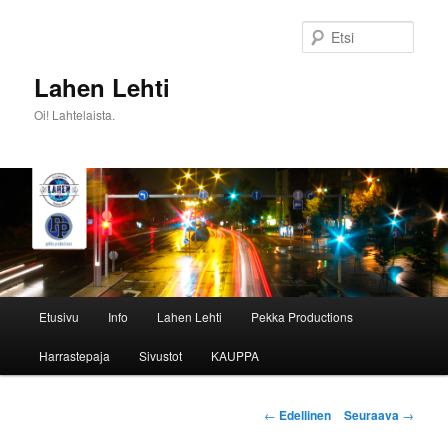
Siirry
sisältöön
Etsi
Lahen Lehti
Oi! Lahtelaista.
Päävalikko
Etusivu
Info
Lahen Lehti
Pekka Productions
Harrastepaja
Sivustot
KAUPPA
Artikkelien
←
Edellinen
Seuraava
→
selaus