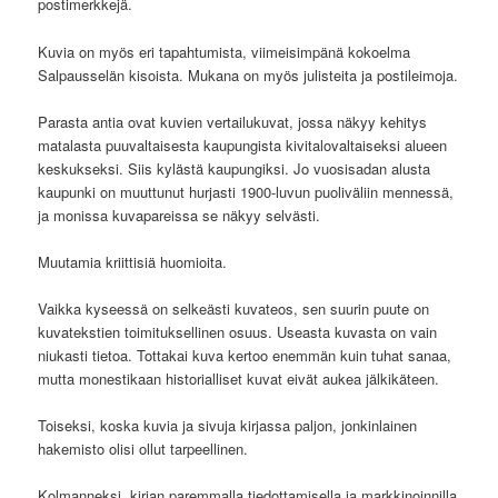
postimerkkejä.
Kuvia on myös eri tapahtumista, viimeisimpänä kokoelma
Salpausselän kisoista. Mukana on myös julisteita ja postileimoja.
Parasta antia ovat kuvien vertailukuvat, jossa näkyy kehitys
matalasta puuvaltaisesta kaupungista kivitalovaltaiseksi alueen
keskukseksi. Siis kylästä kaupungiksi. Jo vuosisadan alusta
kaupunki on muuttunut hurjasti 1900-luvun puoliväliin mennessä,
ja monissa kuvapareissa se näkyy selvästi.
Muutamia kriittisiä huomioita.
Vaikka kyseessä on selkeästi kuvateos, sen suurin puute on
kuvatekstien toimituksellinen osuus. Useasta kuvasta on vain
niukasti tietoa. Tottakai kuva kertoo enemmän kuin tuhat sanaa,
mutta monestikaan historialliset kuvat eivät aukea jälkikäteen.
Toiseksi, koska kuvia ja sivuja kirjassa paljon, jonkinlainen
hakemisto olisi ollut tarpeellinen.
Kolmanneksi, kirjan paremmalla tiedottamisella ja markkinoinnilla