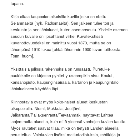
tapana.
Kirja alkaa kauppalan aikaisilla kuvilla jotka on otettu
Selänmäeltä (nyk. Radiomäeltä). Sen jälkeen tulee tori ja
keskusta ja sen lähialueet, kuten asemanseutu. Yhdelle aseman
seudun kuvalle on lipsahtanut virhe. Kuvatekstissä
kuvanottovuodeksi on mainittu vuosi 1870, mutta se on
lähempänä 1910-lukua [ehkä lähemmin 1900-luvun taitteesta.
Toim. huom].
Yksittäisiä julkisia rakennuksia on runsaasti. Puretul-le
puukirkolle on kirjassa pyhitetty useampikin sivu. Koulut,
kansanopisto, kaupunginsairaala, kartanon ja kaupungintalo
lähialueineen käydään läpi.
Kiinnostavia ovat myös koko-naiset alueet keskustan
ulkopuolella. Niemi, Mukkula, Joutjärvi,
Jalkaranta/Pallaksenranta/Teivaanmäki näyttävät Lahtea
laajemmalta alueelta, kuin mitä yleensä vanhojen kuvien kautta.
Myös rautatiet saavat tilaa, mikä on tietysti Lahden alueella
perusteltua. Valokuvien lisäksi matkatodistuksia, rahtikirja ja