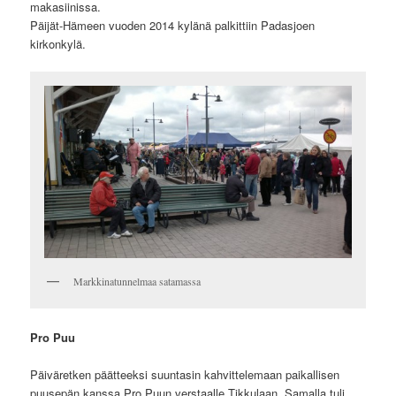
makasiinissa.
Päijät-Hämeen vuoden 2014 kylänä palkittiin Padasjoen
kirkonkylä.
Markkinatunnelmaa satamassa
Pro Puu
Päiväretken päätteeksi suuntasin kahvittelemaan paikallisen
puusepän kanssa Pro Puun verstaalle Tikkulaan. Samalla tuli