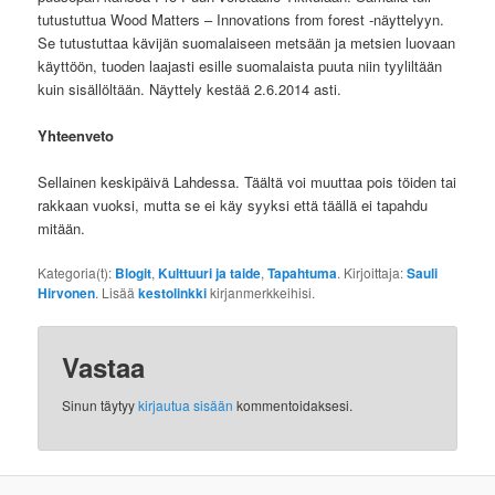
tutustuttua Wood Matters – Innovations from forest -näyttelyyn.
Se tutustuttaa kävijän suomalaiseen metsään ja metsien luovaan
käyttöön, tuoden laajasti esille suomalaista puuta niin tyyliltään
kuin sisällöltään. Näyttely kestää 2.6.2014 asti.
Yhteenveto
Sellainen keskipäivä Lahdessa. Täältä voi muuttaa pois töiden tai
rakkaan vuoksi, mutta se ei käy syyksi että täällä ei tapahdu
mitään.
Kategoria(t):
Blogit
,
Kulttuuri ja taide
,
Tapahtuma
. Kirjoittaja:
Sauli
Hirvonen
. Lisää
kestolinkki
kirjanmerkkeihisi.
Vastaa
Sinun täytyy
kirjautua sisään
kommentoidaksesi.