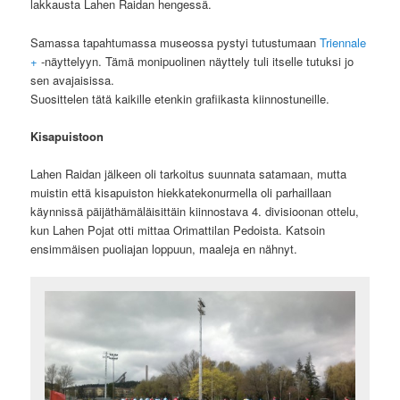
lakkausta Lahen Raidan hengessä.
Samassa tapahtumassa museossa pystyi tutustumaan
Triennale
+
-näyttelyyn. Tämä monipuolinen näyttely tuli itselle tutuksi jo
sen avajaisissa.
Suosittelen tätä kaikille etenkin grafiikasta kiinnostuneille.
Kisapuistoon
Lahen Raidan jälkeen oli tarkoitus suunnata satamaan, mutta
muistin että kisapuiston hiekkatekonurmella oli parhaillaan
käynnissä päijäthämäläisittäin kiinnostava 4. divisioonan ottelu,
kun Lahen Pojat otti mittaa Orimattilan Pedoista. Katsoin
ensimmäisen puoliajan loppuun, maaleja en nähnyt.