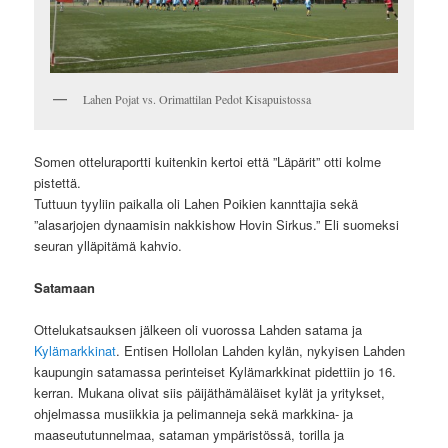
Lahen Pojat vs. Orimattilan Pedot Kisapuistossa
Somen otteluraportti kuitenkin kertoi että ”Läpärit” otti kolme
pistettä.
Tuttuun tyyliin paikalla oli Lahen Poikien kannttajia sekä
”alasarjojen dynaamisin nakkishow Hovin Sirkus.” Eli suomeksi
seuran ylläpitämä kahvio.
Satamaan
Ottelukatsauksen jälkeen oli vuorossa Lahden satama ja
Kylämarkkinat
. Entisen Hollolan Lahden kylän, nykyisen Lahden
kaupungin satamassa perinteiset Kylämarkkinat pidettiin jo 16.
kerran. Mukana olivat siis päijäthämäläiset kylät ja yritykset,
ohjelmassa musiikkia ja pelimanneja sekä markkina- ja
maaseututunnelmaa, sataman ympäristössä, torilla ja