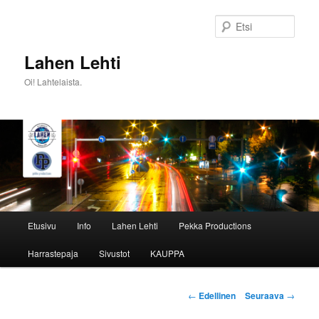
Siirry
sisältöön
Etsi
Lahen Lehti
Oi! Lahtelaista.
Päävalikko
Etusivu
Info
Lahen Lehti
Pekka Productions
Harrastepaja
Sivustot
KAUPPA
Artikkelien
←
Edellinen
Seuraava
→
selaus