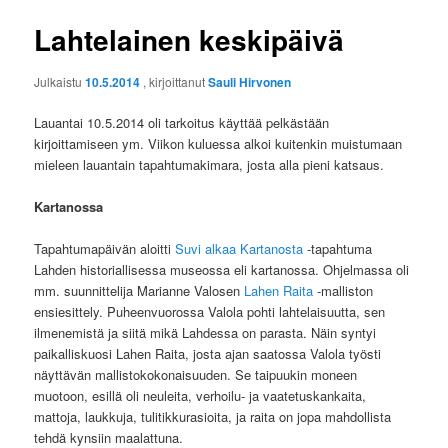
Lahtelainen keskipäivä
Julkaistu
10.5.2014
, kirjoittanut
Sauli Hirvonen
Lauantai 10.5.2014 oli tarkoitus käyttää pelkästään
kirjoittamiseen ym. Viikon kuluessa alkoi kuitenkin muistumaan
mieleen lauantain tapahtumakimara, josta alla pieni katsaus.
Kartanossa
Tapahtumapäivän aloitti
Suvi alkaa Kartanosta
-tapahtuma
Lahden historiallisessa museossa eli kartanossa. Ohjelmassa oli
mm. suunnittelija Marianne Valosen
Lahen Raita
-malliston
ensiesittely. Puheenvuorossa Valola pohti lahtelaisuutta, sen
ilmenemistä ja siitä mikä Lahdessa on parasta. Näin syntyi
paikalliskuosi Lahen Raita, josta ajan saatossa Valola työsti
näyttävän mallistokokonaisuuden. Se taipuukin moneen
muotoon, esillä oli neuleita, verhoilu- ja vaatetuskankaita,
mattoja, laukkuja, tulitikkurasioita, ja raita on jopa mahdollista
tehdä kynsiin maalattuna.