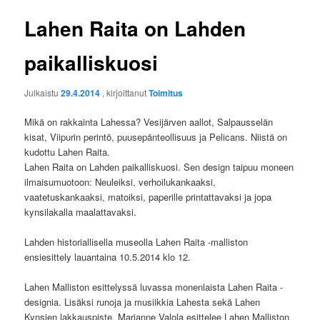
Lahen Raita on Lahden
paikalliskuosi
Julkaistu
29.4.2014
, kirjoittanut
Toimitus
Mikä on rakkainta Lahessa? Vesijärven aallot, Salpausselän
kisat, Viipurin perintö, puusepänteollisuus ja Pelicans. Niistä on
kudottu Lahen Raita.
Lahen Raita on Lahden paikalliskuosi. Sen design taipuu moneen
ilmaisumuotoon: Neuleiksi, verhoilukankaaksi,
vaatetuskankaaksi, matoiksi, paperille printattavaksi ja jopa
kynsilakalla maalattavaksi.
Lahden historiallisella museolla Lahen Raita -malliston
ensiesittely lauantaina 10.5.2014 klo 12.
Lahen Malliston esittelyssä luvassa monenlaista Lahen Raita -
designia. Lisäksi runoja ja musiikkia Lahesta sekä Lahen
Kynsien lakkauspiste. Marianne Valola esittelee Lahen Malliston