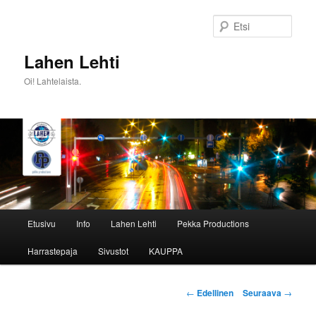
Siirry
sisältöön
Etsi
Lahen Lehti
Oi! Lahtelaista.
Päävalikko
Etusivu
Info
Lahen Lehti
Pekka Productions
Harrastepaja
Sivustot
KAUPPA
Artikkelien
←
Edellinen
Seuraava
→
selaus