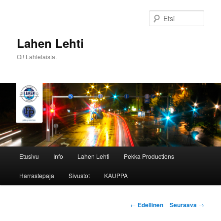
Siirry
sisältöön
Etsi
Lahen Lehti
Oi! Lahtelaista.
Päävalikko
Etusivu
Info
Lahen Lehti
Pekka Productions
Harrastepaja
Sivustot
KAUPPA
Artikkelien
←
Edellinen
Seuraava
→
selaus