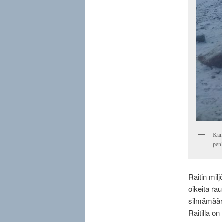
Kamp
pen
Raitin milj
oikeita rau
silmämäärä
Raitilla on