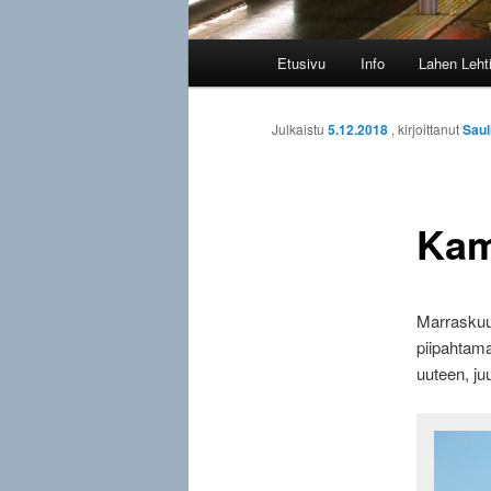
Päävalikko
Etusivu
Info
Lahen Leht
Julkaistu
5.12.2018
, kirjoittanut
Saul
Kam
Marrasku
piipahtam
uuteen, ju