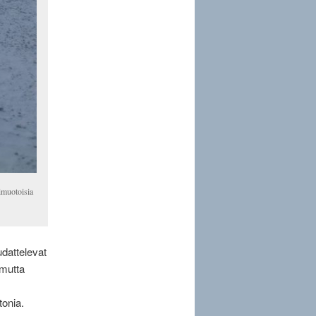
rimuotoisia
udattelevat
 mutta
tonia.