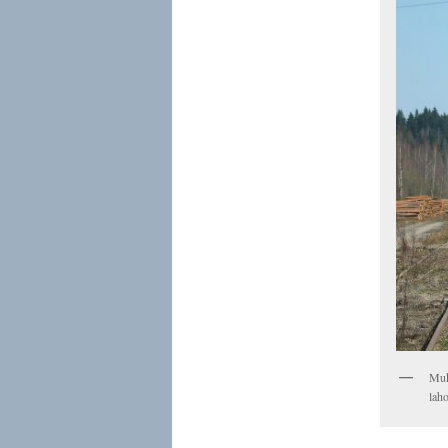
Muk
laho