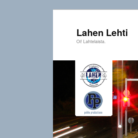
Siirry
sisältöön
Lahen Lehti
Oi! Lahtelaista.