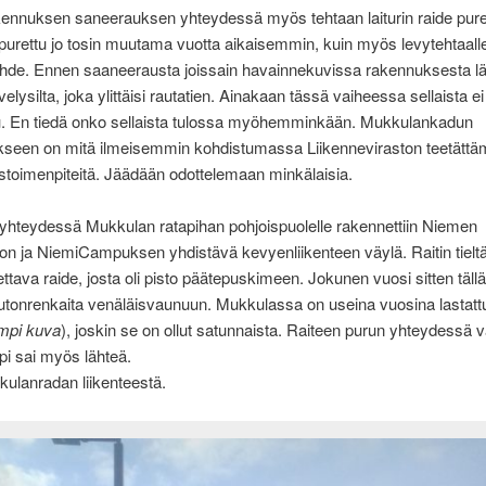
nnuksen saneerauksen yhteydessä myös tehtaan laiturin raide puret
 purettu jo tosin muutama vuotta aikaisemmin, kuin myös levytehtaall
ihde. Ennen saaneerausta joissain havainnekuvissa rakennuksesta l
elysilta, joka ylittäisi rautatien. Ainakaan tässä vaiheessa sellaista ei
u. En tiedä onko sellaista tulossa myöhemminkään. Mukkulankadun
ykseen on mitä ilmeisemmin kohdistumassa Liikenneviraston teetättä
ustoimenpiteitä. Jäädään odottelemaan minkälaisia.
hteydessä Mukkulan ratapihan pohjoispuolelle rakennettiin Niemen
ton ja NiemiCampuksen yhdistävä kevyenliikenteen väylä. Raitin tieltä 
ettava raide, josta oli pisto päätepuskimeen. Jokunen vuosi sitten tällä 
 autonrenkaita venäläisvaunuun. Mukkulassa on useina vuosina lastatt
mpi kuva
), joskin se on ollut satunnaista. Raiteen purun yhteydessä 
i sai myös lähteä.
ulanradan liikenteestä.