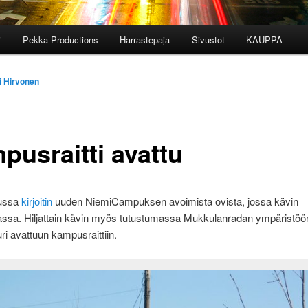
i
Pekka Productions
Harrastepaja
Sivustot
KAUPPA
i Hirvonen
pusraitti avattu
ussa
kirjoitin
uuden NiemiCampuksen avoimista ovista, jossa kävin
assa. Hiljattain kävin myös tutustumassa Mukkulanradan ympäristöön
uri avattuun kampusraittiin.