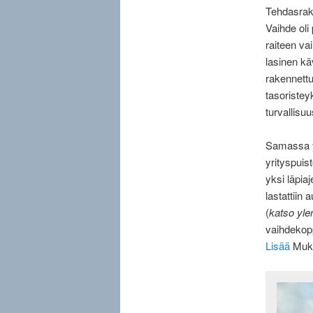
Tehdasrake
Vaihde oli
raiteen va
lasinen käv
rakennett
tasoriste
turvallisu
Samassa y
yrityspuis
yksi läpiaj
lastattiin
(
katso yle
vaihdekopp
Lisää
Mukk