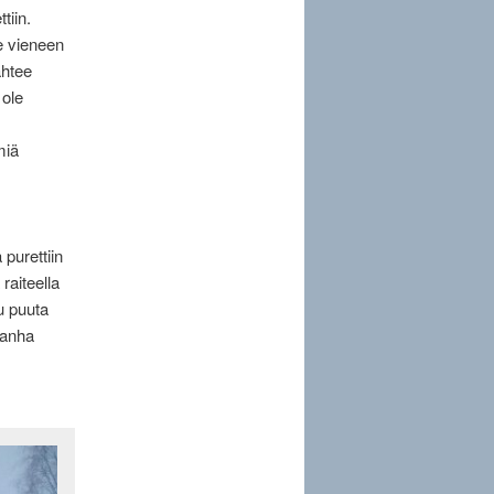
tiin.
e vieneen
ähtee
 ole
miä
purettiin
raiteella
u puuta
vanha