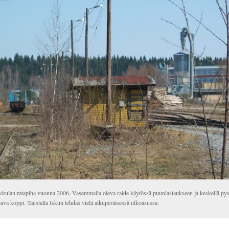
kulan ratapiha vuonna 2006. Vasemmalla oleva raide käytössä puunlastaukseen ja keskellä py
ava koppi. Taustalla Iskun tehdas vielä alkuperäisessä ulkoasussa.