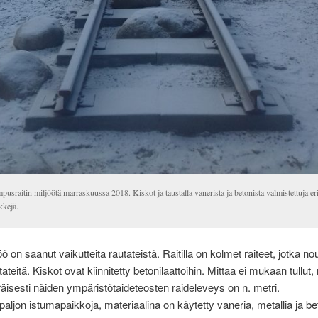
usraitin miljöötä marraskuussa 2018. Kiskot ja taustalla vanerista ja betonista valmistettuja e
kkejä.
öö on saanut vaikutteita rautateistä. Raitilla on kolmet raiteet, jotka no
tateitä. Kiskot ovat kiinnitetty betonilaattoihin. Mittaa ei mukaan tullut,
isesti näiden ympäristötaideteosten raideleveys on n. metri.
 paljon istumapaikkoja, materiaalina on käytetty vaneria, metallia ja be