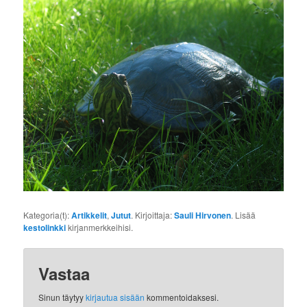
Kategoria(t):
Artikkelit
,
Jutut
. Kirjoittaja:
Sauli Hirvonen
. Lisää
kestolinkki
kirjanmerkkeihisi.
Vastaa
Sinun täytyy
kirjautua sisään
kommentoidaksesi.