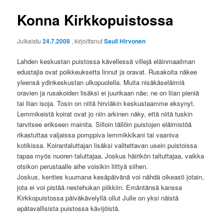
Konna Kirkkopuistossa
Julkaistu
24.7.2008
, kirjoittanut
Sauli Hirvonen
Lahden keskustan puistossa kävellessä villejä eläinmaailman
edustajia ovat poikkeuksetta linnut ja oravat. Rusakoita näkee
yleensä ydinkeskustan ulkopuolella. Muita nisäkäseläimiä
oravien ja rusakoiden lisäksi ei juurikaan näe; ne on liian pieniä
tai liian isoja. Tosin on niitä hirviäkin keskustaamme eksynyt.
Lemmikeistä koirat ovat jo niin arkinen näky, että niitä tuskin
tarvitsee erikseen mainita. Silloin tällöin puistojen eläimistöä
rikastuttaa valjaissa pomppiva lemmikkikani tai vaaniva
kotikissa. Koirantaluttajan lisäksi valitettavan usein puistoissa
tapaa myös nuoren taluttajaa. Joskus häirikön taltuttajaa, vaikka
otsikon perustaalle aihe voisikin liittyä siihen.
Joskus, kenties kuumana kesäpäivänä voi nähdä oikeasti jotain,
jota ei voi pistää nestehukan piikkiin. Emäntänsä kanssa
Kirkkopuistossa päiväkävelyllä ollut Julle on yksi näistä
epätavallisista puistossa kävijöistä.