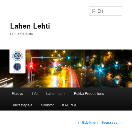
Siirry
sisältöön
Etsi
Lahen Lehti
Oi! Lahtelaista.
Päävalikko
Etusivu
Info
Lahen Lehti
Pekka Productions
Harrastepaja
Sivustot
KAUPPA
Artikkelien
←
Edellinen
Seuraava
→
selaus