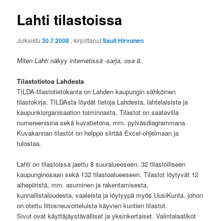
Lahti tilastoissa
Julkaistu
30.7.2008
, kirjoittanut
Sauli Hirvonen
Miten Lahti näkyy internetissä -sarja, osa 8.
Tilastotietoa Lahdesta
TILDA-tilastotietokanta on Lahden kaupungin sähköinen
tilastokirja. TILDAsta löydät tietoja Lahdesta, lahtelaisista ja
kaupunkiorganisaation toiminnasta. Tilastot on saatavilla
numereenisina sekä kuvatietona, mm. pylväsdiagrammana.
Kuvakannan tilastot on helppo siirtää Excel-ohjelmaan ja
tulostaa.
Lahti on tilastoissa jaettu 8 suuralueeseen, 32 tilastolliseen
kaupunginosaan sekä 132 tilastoalueeseen. Tilastot löytyvät 12
aihepiiristä, mm. asuminen ja rakentamisesta,
kunnallistaloudesta, vaaleista ja löytyypä myös UusiKunta, johon
on otettu liitosneuvotteluista käyvien kuntien tilastot.
Sivut ovat käyttäjäystävälliset ja yksinkertaiset. Valintalaatikot