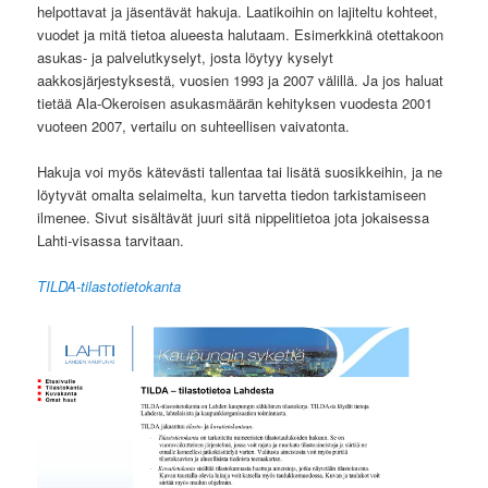
helpottavat ja jäsentävät hakuja. Laatikoihin on lajiteltu kohteet,
vuodet ja mitä tietoa alueesta halutaam. Esimerkkinä otettakoon
asukas- ja palvelutkyselyt, josta löytyy kyselyt
aakkosjärjestyksestä, vuosien 1993 ja 2007 välillä. Ja jos haluat
tietää Ala-Okeroisen asukasmäärän kehityksen vuodesta 2001
vuoteen 2007, vertailu on suhteellisen vaivatonta.
Hakuja voi myös kätevästi tallentaa tai lisätä suosikkeihin, ja ne
löytyvät omalta selaimelta, kun tarvetta tiedon tarkistamiseen
ilmenee. Sivut sisältävät juuri sitä nippelitietoa jota jokaisessa
Lahti-visassa tarvitaan.
TILDA-tilastotietokanta