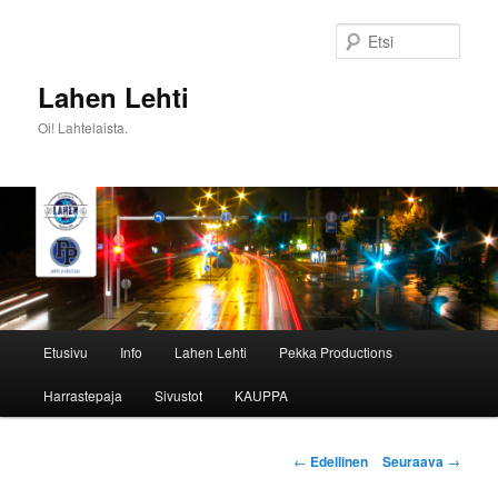
Siirry
sisältöön
Etsi
Lahen Lehti
Oi! Lahtelaista.
Päävalikko
Etusivu
Info
Lahen Lehti
Pekka Productions
Harrastepaja
Sivustot
KAUPPA
Artikkelien
←
Edellinen
Seuraava
→
selaus