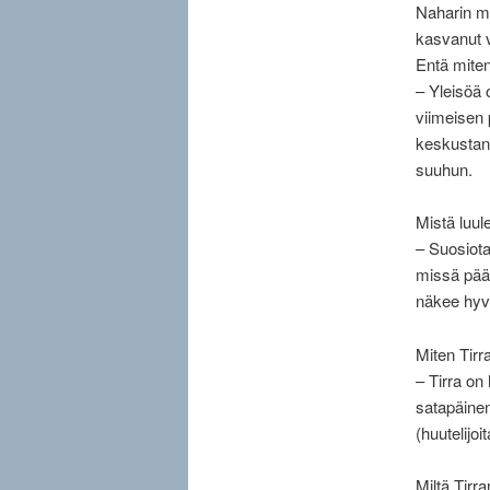
Naharin mi
kasvanut v
Entä miten
– Yleisöä o
viimeisen 
keskustan 
suuhun.
Mistä luul
– Suosiota
missä pää
näkee hyv
Miten Tirra
– Tirra on
satapäinen
(huutelijoi
Miltä Tirr