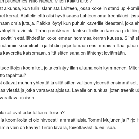
 puuhamies Niilo Nahari. Miten kaikki alkoi?
ivat alkunsa, kun tulin Islannista Lahteen, jossa kokeilin stand up -kom
t kerrat. Ajattelin että olisi hyvä saada Lahteen oma treeniklubi, jo
maan omia juttuja. Paikka löytyi kun puhuin kaverille ideastani, joka eh
hteyttä ravintola Tirran porukkaan. Jaakko Teittisen kanssa pidettiin 
a sovittiin että lähdetään kokeilemaan hommaa kerran kuussa. Siinä sit
uutamiin koomikoihin ja lähdin järjestämään ensimmäistä iltaa, johon t
a kavereita katsomaan, siitä sitten sana on lähtenyt leviämään.
itsee iltojen koomikot, joita esiintyy illan aikana noin kymmenen. Mite
tto tapahtuu?
 ottavat muhun yhteyttä ja siitä sitten valitsen yleensä ensimmäiset, 
ttaa viestiä ja jotka varaavat ajoissa. Lavalle on tunkua, joten treeniklub
varattava ajoissa.
laiset ovat edustettuina illoissa?
sia koomikoita ei ole hirveesti, ammattilaisia Tommi Mujunen ja Pirjo H
mia vain on käynyt Tirran lavalla, toivottavasti tulee lisää.