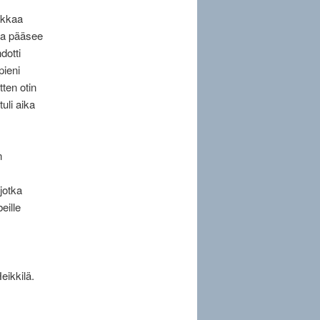
iikkaa
ssa pääsee
dotti
pieni
ten otin
uli aika
n
jotka
eille
eikkilä.