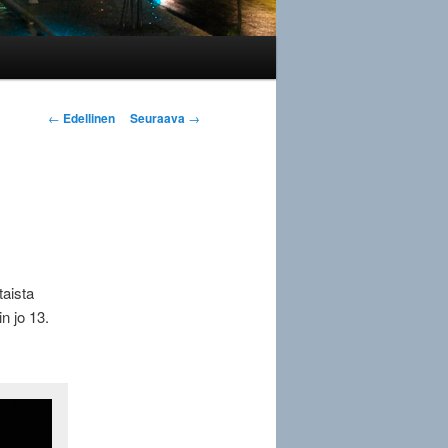
Artikkelien
←
Edellinen
Seuraava
→
selaus
taista
n jo 13.