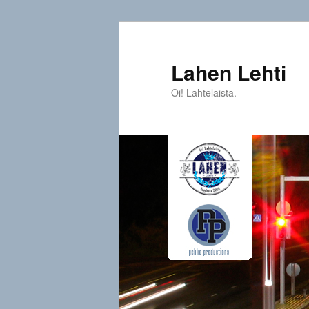
Siirry
sisältöön
Lahen Lehti
Oi! Lahtelaista.