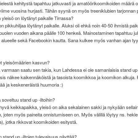
elestä kehitystä tapahtuu jatkuvasti ja amatöörikoomikoiden määrä 
iime vuosina hurjasti. Tähän syynä on myös treeniklubien tarjonnan p
 yleisö on löytänyt paikalle Tirrassa?
n pikkuhiljaa löytänyt paikalle. Aluksi oli ehkä noin 40-50 ihmistä paika
puolen vuoden aikana päälle 100 henkeä. Mainostaminen tapahtuu juli
alueelle sekä Facebookin kautta. Sana kulkee myös vanhan ajan tyyl
et yleisömäärien kasvun?
 varmaan saatu sen takia, kun Lahdessa ei ole samanlaisia stand up -
sis näkee kaikennäköistä ja tasoista koomikkoa ja koomikon alkuja.
ää ja keskeneräistä huumoria :)
 soveltuu stand up -iltoihin?
 hyvä keikkapaikka, yleisö on aika sekalainen sakki ja nykyään sellai
, joten myös paineita onnistumiseen on. Myös välillä löytyy ns. hekle
ta), jotka rikkovat koomikoiden esitystä.
an stand up -iltojen tulevaisuus näyttää?