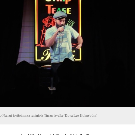
lo Nahari tositoimissa ravintola Tirran lavalla (Kuva Leo Holmström)