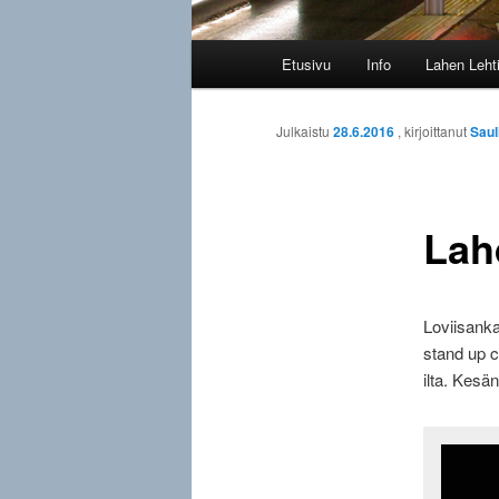
Päävalikko
Etusivu
Info
Lahen Leht
Julkaistu
28.6.2016
, kirjoittanut
Saul
Lah
Loviisanka
stand up c
ilta. Kesän