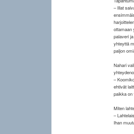
Tapahtuman
– Illat sa
ensimmäise
harjoittele
ottamaan y
palaveri j
yhteyttä m
paljon omi
Nahari val
yhteydeno
– Koomikot
ehtivät lai
paikka on 
Miten lahte
– Lahtelai
Ihan muuta