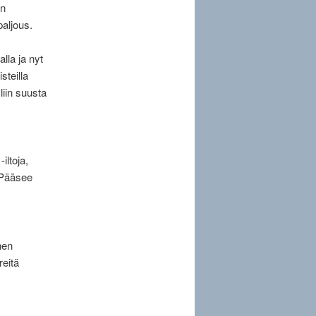
on
aljous.
lla ja nyt
steilla
iin suusta
iltoja,
 Pääsee
nen
reitä