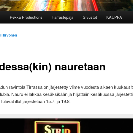
i
Pekka Productions
Harrastepaja
Sivustot
KAUPPA
i Hirvonen
dessa(kin) nauretaan
dun ravintola Tirrassa on järjestetty viime vuodesta alkaen kuukausit
lubia. Nauru ei lakkaa kesäksikään ja hiljattaiin kesäkuussa järjestettii
 tulevat illat järjestetään 15.7. ja 19.8.