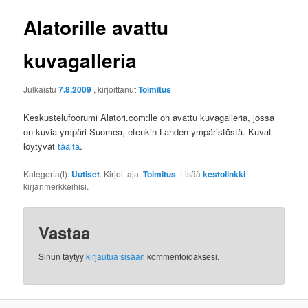
Alatorille avattu
kuvagalleria
Julkaistu
7.8.2009
, kirjoittanut
Toimitus
Keskustelufoorumi Alatori.com:lle on avattu kuvagalleria, jossa
on kuvia ympäri Suomea, etenkin Lahden ympäristöstä. Kuvat
löytyvät
täältä
.
Kategoria(t):
Uutiset
. Kirjoittaja:
Toimitus
. Lisää
kestolinkki
kirjanmerkkeihisi.
Vastaa
Sinun täytyy
kirjautua sisään
kommentoidaksesi.