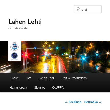
Siirry
sisältöön
Etsi
Lahen Lehti
Oi! Lahtelaista.
Päävalikko
Etusivu
Info
Lahen Lehti
Pekka Productions
Harrastepaja
Sivustot
KAUPPA
Artikkelien
←
Edellinen
Seuraava
→
selaus