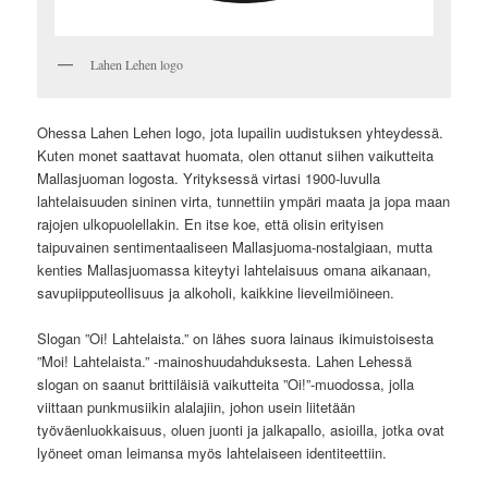
Lahen Lehen logo
Ohessa Lahen Lehen logo, jota lupailin uudistuksen yhteydessä.
Kuten monet saattavat huomata, olen ottanut siihen vaikutteita
Mallasjuoman logosta. Yrityksessä virtasi 1900-luvulla
lahtelaisuuden sininen virta, tunnettiin ympäri maata ja jopa maan
rajojen ulkopuolellakin. En itse koe, että olisin erityisen
taipuvainen sentimentaaliseen Mallasjuoma-nostalgiaan, mutta
kenties Mallasjuomassa kiteytyi lahtelaisuus omana aikanaan,
savupiipputeollisuus ja alkoholi, kaikkine lieveilmiöineen.
Slogan ”Oi! Lahtelaista.” on lähes suora lainaus ikimuistoisesta
”Moi! Lahtelaista.” -mainoshuudahduksesta. Lahen Lehessä
slogan on saanut brittiläisiä vaikutteita ”Oi!”-muodossa, jolla
viittaan punkmusiikin alalajiin, johon usein liitetään
työväenluokkaisuus, oluen juonti ja jalkapallo, asioilla, jotka ovat
lyöneet oman leimansa myös lahtelaiseen identiteettiin.