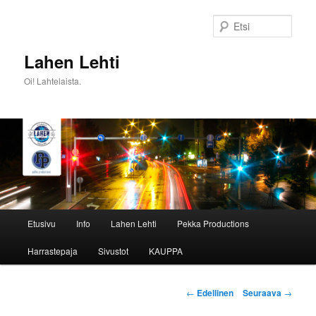
Siirry
sisältöön
Etsi
Lahen Lehti
Oi! Lahtelaista.
Päävalikko
Etusivu
Info
Lahen Lehti
Pekka Productions
Harrastepaja
Sivustot
KAUPPA
Artikkelien
←
Edellinen
Seuraava
→
selaus