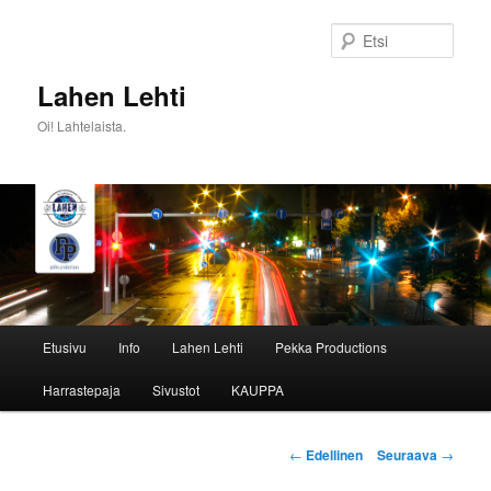
Siirry
sisältöön
Etsi
Lahen Lehti
Oi! Lahtelaista.
Päävalikko
Etusivu
Info
Lahen Lehti
Pekka Productions
Harrastepaja
Sivustot
KAUPPA
Artikkelien
←
Edellinen
Seuraava
→
selaus