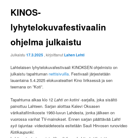
KINOS-
lyhytelokuvafestivaalin
ohjelma julkaistu
Julkaistu
17.3.2025
, kirjoittanut
Lahen Lehti
Lahtelaisen lyhytelokuvafestivaali KINOKSEN ohjelmisto on
julkaistu tapahtuman
nettisivuilla
. Festivaali järjestetään
lauantaina 5.4.2025 elokuvateatteri Kino Iiriksessä ja sen
teemana on ”Koti”.
Tapahtuma alkaa klo 12
Lahti on kotini
-sarjalla, joka sisältö
painottuu Lahteen. Sarjan aloittaa Kalevi Oksasen
värikaitafilmikooste 1960-luvun Lahdesta, jonka jälkeen on
vuorossa vanhat TV-mainokset. Ennen sarjan päättävää
Lahti
syö tajuntaa
-videotaideteosta esitetään Sauli Hirvosen runovideo
Kotikaupunki
.