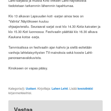
Lahti-sarjasta ja muista Kino Iiriksen Lahti-näytöksistä
tiedotetaan tarkemmin lähemmin tapahtumaa.
Klo 13 alkavan Lapsuuden koti -sarjan ainoa teos on
”Valinta”.Näytökseen kuuluu
ohjaajavierailu. Seuraavat sarjat ovat klo 14.30
Kotia kaivaten
ja
klo 15.30
Koti luonnossa
. Festivaalin päättää klo 16.30 alkava
Kaukana kotoa
-sarja.
Tammisalissa on festivaalin ajan kahvio ja siellä esitetään
vanhoja lahtelaisyritysten TV-mainoksia sekä kooste Lahti-
panoraamavalokuvista.
Kinokseen on vapaa pääsy.
Kategoria(t):
Uutiset
. Kirjoittaja:
Lahen Lehti
. Lisää
kestolinkki
kirjanmerkkeihisi.
Vastaa