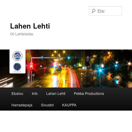
Siirry
sisältöön
Etsi
Lahen Lehti
Oi! Lahtelaista.
Päävalikko
Etusivu
Info
Lahen Lehti
Pekka Productions
Harrastepaja
Sivustot
KAUPPA