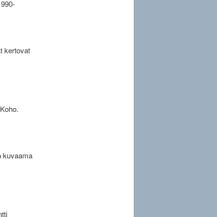
1990-
t kertovat
 Koho.
in kuvaama
tti