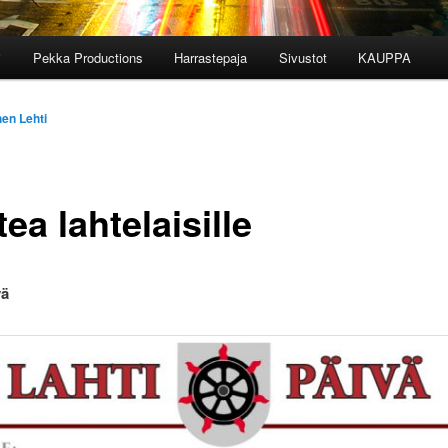
i
Pekka Productions
Harrastepaja
Sivustot
KAUPPA
en Lehti
ea lahtelaisille
vä