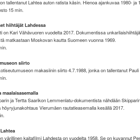
a on tallentanut Lahtea auton ratista käsin. Hienoa ajankuvaa 1980- ja 
Kesto 15 min.
set hiihtäjät Lahdessa
 on Kari Vähävuoren vuodelta 2017. Dokumentissa unkarilaishiihtäjä
ästä matkastaan Moskovan kautta Suomeen vuonna 1969.
min.
museon siirto
otiseutumuseon makasiinin siirto 4.7.1988, jonka on tallentanut Pauli
min.
a maalaisasemalla
pparin ja Tertta Saarikon Lemmenlatu-dokumentista nähdään Skippar
a höyryjunakohtaus Vierumäen rautatieasemalla kesällä 2017.
in.
 Lahtea
n värillinen kaitafilmi Lahdesta on vuodelta 1958. Se on kuvannut Pen