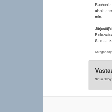
Ruohoniemi
aikaisemmi
min.
Järjestäjä
Elokuvateat
Saimaanka
Kategoria(t)
Vasta
Sinun täyty