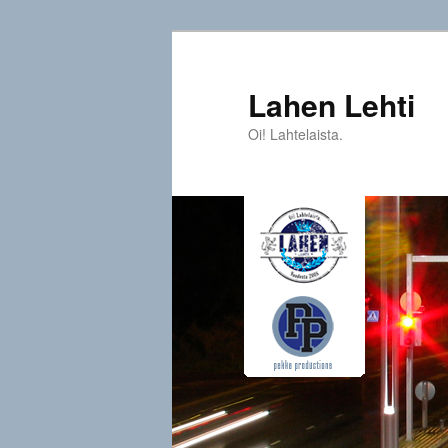
Siirry
sisältöön
Lahen Lehti
Oi! Lahtelaista.