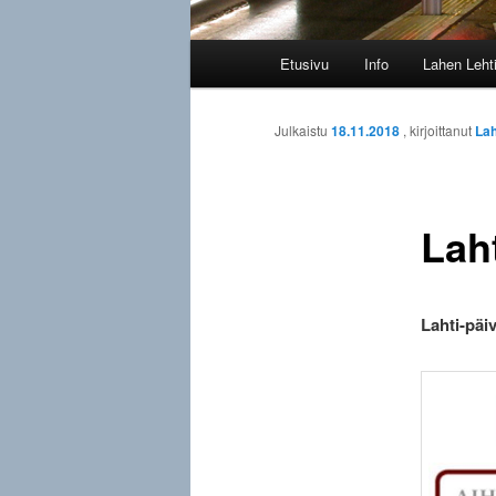
Päävalikko
Etusivu
Info
Lahen Leht
Julkaistu
18.11.2018
, kirjoittanut
Lah
Laht
Lahti-päi