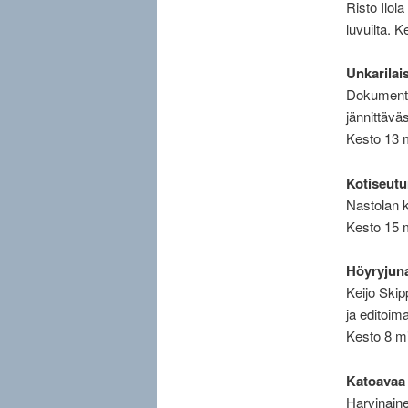
Risto Ilol
luvuilta. 
Unkarilai
Dokumentti
jännittäv
Kesto 13 
Kotiseutu
Nastolan k
Kesto 15 
Höyryjun
Keijo Ski
ja editoim
Kesto 8 m
Katoavaa
Harvinaine