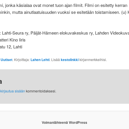
, jonka käsialaa ovat monet tuon ajan filmit. Filmi on esitetty kerran
nkin, mutta ainutlaatuisuuden vuoksi se esitetään toistamiseen. (u) 
t: Lahti-Seura ry, Päijät-Hämeen elokuvakeskus ry, Lahden Videokuva
teri Kino Iiris
tu 12, Lahti
:
Uutiset
. Kirjoittaja:
Lahen Lehti
. Lisää
kestolinkki
kirjanmerkkeihisi.
a
y
kirjautua sisään
kommentoidaksesi.
Voimanlähteenä WordPress