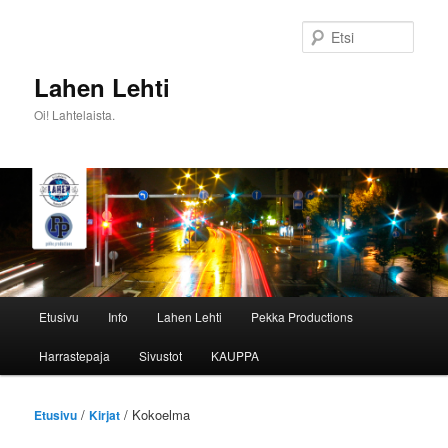
Siirry
sisältöön
Etsi
Lahen Lehti
Oi! Lahtelaista.
Päävalikko
Etusivu
Info
Lahen Lehti
Pekka Productions
Harrastepaja
Sivustot
KAUPPA
/
/ Kokoelma
Etusivu
Kirjat