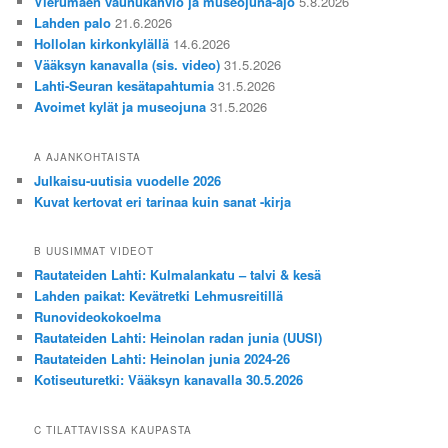
Vierumäen vaunukahvio ja museojuna-ajo
5.8.2026
Lahden palo
21.6.2026
Hollolan kirkonkylällä
14.6.2026
Vääksyn kanavalla (sis. video)
31.5.2026
Lahti-Seuran kesätapahtumia
31.5.2026
Avoimet kylät ja museojuna
31.5.2026
A AJANKOHTAISTA
Julkaisu-uutisia vuodelle 2026
Kuvat kertovat eri tarinaa kuin sanat -kirja
B UUSIMMAT VIDEOT
Rautateiden Lahti: Kulmalankatu – talvi & kesä
Lahden paikat: Kevätretki Lehmusreitillä
Runovideokokoelma
Rautateiden Lahti: Heinolan radan junia (UUSI)
Rautateiden Lahti: Heinolan junia 2024-26
Kotiseuturetki: Vääksyn kanavalla 30.5.2026
C TILATTAVISSA KAUPASTA