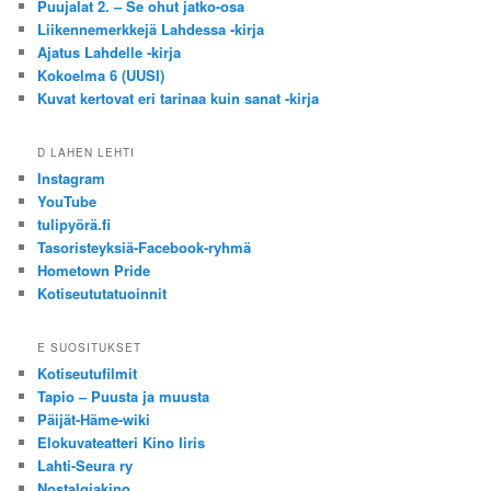
Puujalat 2. – Se ohut jatko-osa
Liikennemerkkejä Lahdessa -kirja
Ajatus Lahdelle -kirja
Kokoelma 6 (UUSI)
Kuvat kertovat eri tarinaa kuin sanat -kirja
D LAHEN LEHTI
Instagram
YouTube
tulipyörä.fi
Tasoristeyksiä-Facebook-ryhmä
Hometown Pride
Kotiseututatuoinnit
E SUOSITUKSET
Kotiseutufilmit
Tapio – Puusta ja muusta
Päijät-Häme-wiki
Elokuvateatteri Kino Iiris
Lahti-Seura ry
Nostalgiakino