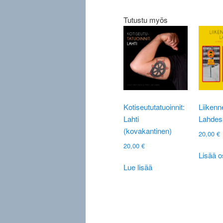
Tutustu myös
Kotiseututatuoinnit:
Liiken
Lahti
Lahdes
(kovakantinen)
20,00
€
20,00
€
Lisää o
Lue lisää