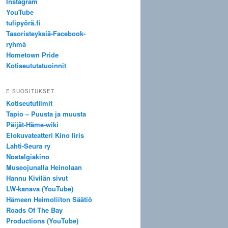
Instagram
YouTube
tulipyörä.fi
Tasoristeyksiä-Facebook-
ryhmä
Hometown Pride
Kotiseututatuoinnit
E SUOSITUKSET
Kotiseutufilmit
Tapio – Puusta ja muusta
Päijät-Häme-wiki
Elokuvateatteri Kino Iiris
Lahti-Seura ry
Nostalgiakino
Museojunalla Heinolaan
Hannu Kivilän sivut
LW-kanava (YouTube)
Hämeen Heimoliiton Säätiö
Roads Of The Bay
Productions (YouTube)