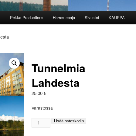
i
Pekka Productions
Harrastepaja
Sivustot
KAUPPA
desta
Tunnelmia
Lahdesta
25,00
€
Varastossa
Tunnelmia
Lisää ostoskoriin
Lahdesta
määrä