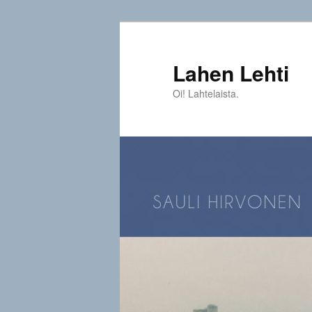
Siirry
sisältöön
Lahen Lehti
Oi! Lahtelaista.