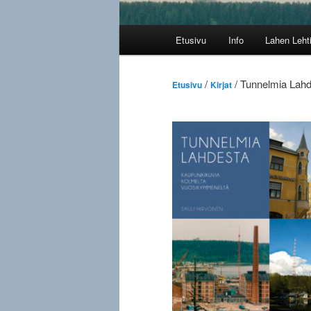
Päävalikko
Etusivu
Info
Lahen Leht
/
/ Tunnelmia Lah
Etusivu
Kirjat