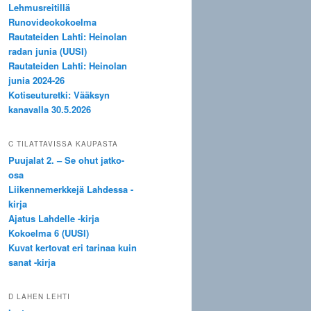
Lehmusreitillä
Runovideokokoelma
Rautateiden Lahti: Heinolan
radan junia (UUSI)
Rautateiden Lahti: Heinolan
junia 2024-26
Kotiseuturetki: Vääksyn
kanavalla 30.5.2026
C TILATTAVISSA KAUPASTA
Puujalat 2. – Se ohut jatko-
osa
Liikennemerkkejä Lahdessa -
kirja
Ajatus Lahdelle -kirja
Kokoelma 6 (UUSI)
Kuvat kertovat eri tarinaa kuin
sanat -kirja
D LAHEN LEHTI