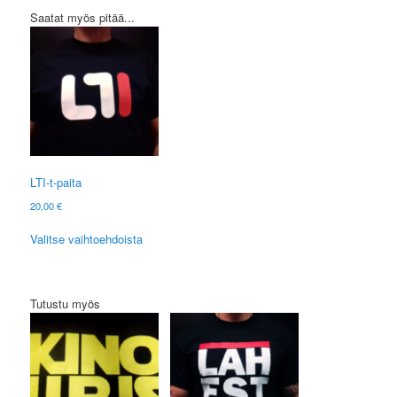
Saatat myös pitää...
LTI-t-paita
20,00
€
Tällä
Valitse vaihtoehdoista
tuotteella
on
useampi
muunnelma.
Tutustu myös
Voit
tehdä
valinnat
tuotteen
sivulla.