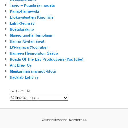
Tapio – Puusta ja muusta
Päijät-Häme-wiki
Elokuvateatteri Kino Iiris
Lahti-Seura ry
Nostalgiakino
Museojunalla Heinolaan
Hannu Kivilän sivut
LW-kanava (YouTube)
Hämeen Heimoliiton Säätiö
Roads Of The Bay Productions (YouTube)
Ant Brew Oy
Maakunnan mainiot -blogi
Hacklab Lahti ry
KATEGORIAT
Kategoriat
Voimanlähteenä WordPress