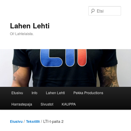
Siirry
sisältöön
Etsi
Lahen Lehti
Oi! Lahtelaista.
Päävalikko
Etusivu
Info
Lahen Lehti
Pekka Productions
Harrastepaja
Sivustot
KAUPPA
/
/ LTI-t-paita 2
Etusivu
Tekstiilit