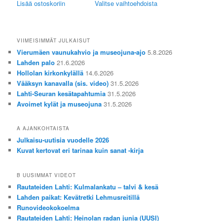
oli:
on:
Lisää ostoskoriin
Valitse vaihtoehdoista
tuotteella
5,00 €.
2,00 €.
on
useampi
muunnelma.
VIIMEISIMMÄT JULKAISUT
Voit
Vierumäen vaunukahvio ja museojuna-ajo
5.8.2026
tehdä
Lahden palo
21.6.2026
valinnat
Hollolan kirkonkylällä
14.6.2026
tuotteen
Vääksyn kanavalla (sis. video)
31.5.2026
sivulla.
Lahti-Seuran kesätapahtumia
31.5.2026
Avoimet kylät ja museojuna
31.5.2026
A AJANKOHTAISTA
Julkaisu-uutisia vuodelle 2026
Kuvat kertovat eri tarinaa kuin sanat -kirja
B UUSIMMAT VIDEOT
Rautateiden Lahti: Kulmalankatu – talvi & kesä
Lahden paikat: Kevätretki Lehmusreitillä
Runovideokokoelma
Rautateiden Lahti: Heinolan radan junia (UUSI)