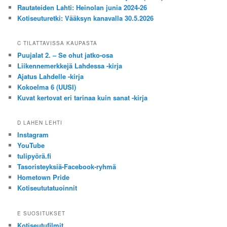
Rautateiden Lahti: Heinolan junia 2024-26
Kotiseuturetki: Vääksyn kanavalla 30.5.2026
C TILATTAVISSA KAUPASTA
Puujalat 2. – Se ohut jatko-osa
Liikennemerkkejä Lahdessa -kirja
Ajatus Lahdelle -kirja
Kokoelma 6 (UUSI)
Kuvat kertovat eri tarinaa kuin sanat -kirja
D LAHEN LEHTI
Instagram
YouTube
tulipyörä.fi
Tasoristeyksiä-Facebook-ryhmä
Hometown Pride
Kotiseututatuoinnit
E SUOSITUKSET
Kotiseutufilmit