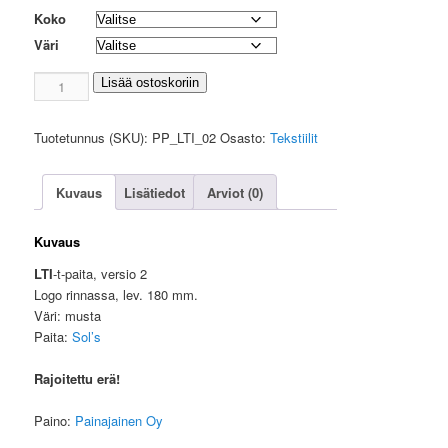
Koko
Väri
LTI-
Lisää ostoskoriin
t-
paita
Tuotetunnus (SKU):
PP_LTI_02
Osasto:
Tekstiilit
2
määrä
Kuvaus
Lisätiedot
Arviot (0)
Kuvaus
LTI
-t-paita, versio 2
Logo rinnassa, lev. 180 mm.
Väri: musta
Paita:
Sol’s
Rajoitettu erä!
Paino:
Painajainen Oy