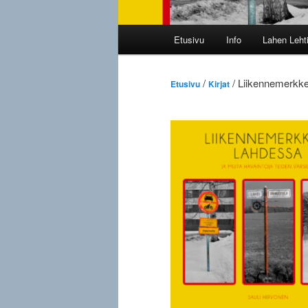
Päävalikko
Etusivu
Info
Lahen Leht
/
/ Liikennemerkk
Etusivu
Kirjat