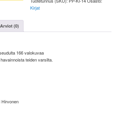
Tuotetunnus (SKU):
PP-KI-14
Osasto:
Kirjat
Arviot (0)
 seudulta 166 valokuvaa
havainnoista teiden varsilta.
li Hirvonen
s