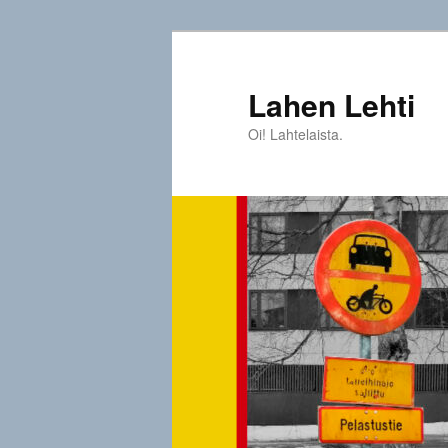
Siirry
sisältöön
Lahen Lehti
Oi! Lahtelaista.