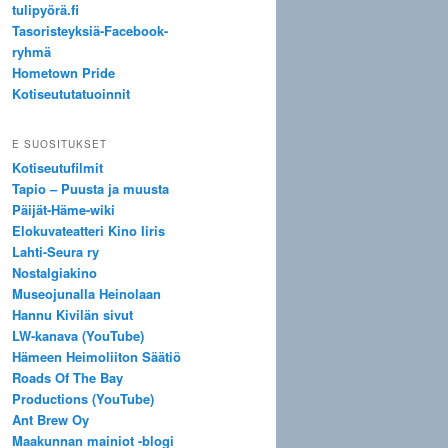
tulipyörä.fi
Tasoristeyksiä-Facebook-
ryhmä
Hometown Pride
Kotiseututatuoinnit
E SUOSITUKSET
Kotiseutufilmit
Tapio – Puusta ja muusta
Päijät-Häme-wiki
Elokuvateatteri Kino Iiris
Lahti-Seura ry
Nostalgiakino
Museojunalla Heinolaan
Hannu Kivilän sivut
LW-kanava (YouTube)
Hämeen Heimoliiton Säätiö
Roads Of The Bay
Productions (YouTube)
Ant Brew Oy
Maakunnan mainiot -blogi