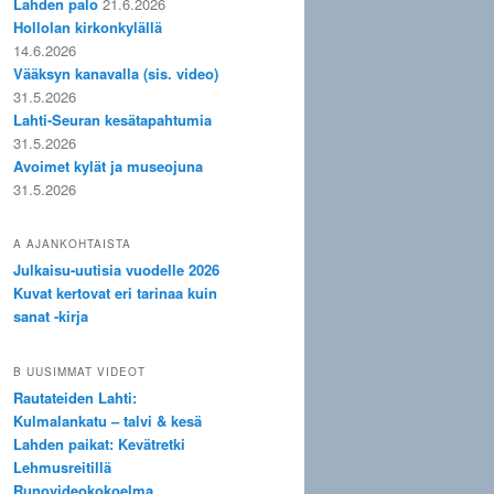
Lahden palo
21.6.2026
Hollolan kirkonkylällä
14.6.2026
Vääksyn kanavalla (sis. video)
31.5.2026
Lahti-Seuran kesätapahtumia
31.5.2026
Avoimet kylät ja museojuna
31.5.2026
A AJANKOHTAISTA
Julkaisu-uutisia vuodelle 2026
Kuvat kertovat eri tarinaa kuin
sanat -kirja
B UUSIMMAT VIDEOT
Rautateiden Lahti:
Kulmalankatu – talvi & kesä
Lahden paikat: Kevätretki
Lehmusreitillä
Runovideokokoelma