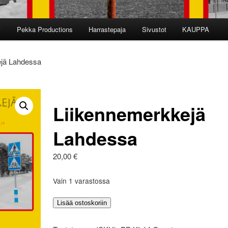
i
Pekka Productions
Harrastepaja
Sivustot
KAUPPA
ejä Lahdessa
Liikennemerkkejä
Lahdessa
20,00
€
Vain 1 varastossa
Liikennemerkkejä
Lisää ostoskoriin
Lahdessa
määrä