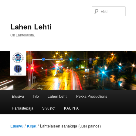
Siirry
sisältöön
Etsi
Lahen Lehti
Oi! Lahtelaista.
Päävalikko
Etusivu
Info
Lahen Lehti
Pekka Productions
Harrastepaja
Sivustot
KAUPPA
/
/ Lahtelaisen sanakirja (uusi painos)
Etusivu
Kirjat