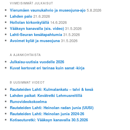
VIIMEISIMMÄT JULKAISUT
Vierumäen vaunukahvio ja museojuna-ajo
5.8.2026
Lahden palo
21.6.2026
Hollolan kirkonkylällä
14.6.2026
Vääksyn kanavalla (sis. video)
31.5.2026
Lahti-Seuran kesätapahtumia
31.5.2026
Avoimet kylät ja museojuna
31.5.2026
A AJANKOHTAISTA
Julkaisu-uutisia vuodelle 2026
Kuvat kertovat eri tarinaa kuin sanat -kirja
B UUSIMMAT VIDEOT
Rautateiden Lahti: Kulmalankatu – talvi & kesä
Lahden paikat: Kevätretki Lehmusreitillä
Runovideokokoelma
Rautateiden Lahti: Heinolan radan junia (UUSI)
Rautateiden Lahti: Heinolan junia 2024-26
Kotiseuturetki: Vääksyn kanavalla 30.5.2026