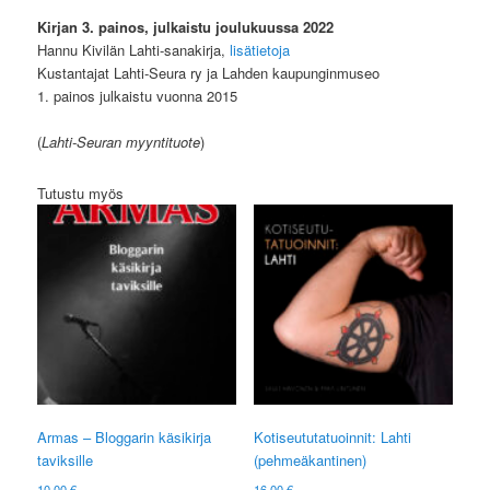
Kirjan 3. painos, julkaistu joulukuussa 2022
Hannu Kivilän Lahti-sanakirja,
lisätietoja
Kustantajat Lahti-Seura ry ja Lahden kaupunginmuseo
1. painos julkaistu vuonna 2015
(
Lahti-Seuran myyntituote
)
Tutustu myös
Armas – Bloggarin käsikirja
Kotiseututatuoinnit: Lahti
taviksille
(pehmeäkantinen)
10,00
€
16,00
€