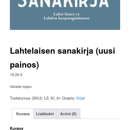
Lahtelaisen sanakirja (uusi
painos)
15,00
€
Varasto loppu
Tuotetunnus (SKU):
LS_KI_01
Osasto:
Kirjat
Kuvaus
Lisätiedot
Arviot (0)
Kuvaus