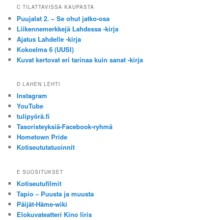
C TILATTAVISSA KAUPASTA
Puujalat 2. – Se ohut jatko-osa
Liikennemerkkejä Lahdessa -kirja
Ajatus Lahdelle -kirja
Kokoelma 6 (UUSI)
Kuvat kertovat eri tarinaa kuin sanat -kirja
D LAHEN LEHTI
Instagram
YouTube
tulipyörä.fi
Tasoristeyksiä-Facebook-ryhmä
Hometown Pride
Kotiseututatuoinnit
E SUOSITUKSET
Kotiseutufilmit
Tapio – Puusta ja muusta
Päijät-Häme-wiki
Elokuvateatteri Kino Iiris