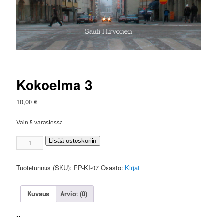
Kokoelma 3
10,00
€
Vain 5 varastossa
Kokoelma
Lisää ostoskoriin
3
määrä
Tuotetunnus (SKU):
PP-KI-07
Osasto:
Kirjat
Kuvaus
Arviot (0)