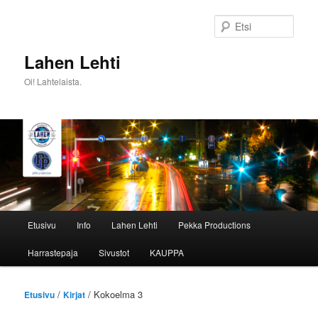
Siirry
sisältöön
Etsi
Lahen Lehti
Oi! Lahtelaista.
Päävalikko
Etusivu
Info
Lahen Lehti
Pekka Productions
Harrastepaja
Sivustot
KAUPPA
/
/ Kokoelma 3
Etusivu
Kirjat