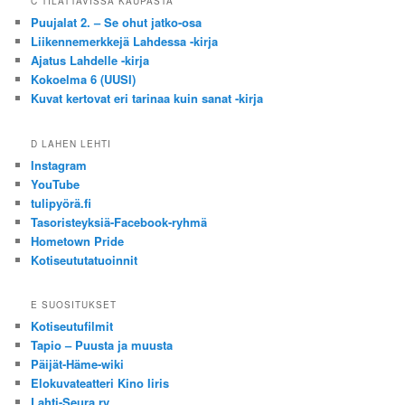
C TILATTAVISSA KAUPASTA
Puujalat 2. – Se ohut jatko-osa
Liikennemerkkejä Lahdessa -kirja
Ajatus Lahdelle -kirja
Kokoelma 6 (UUSI)
Kuvat kertovat eri tarinaa kuin sanat -kirja
D LAHEN LEHTI
Instagram
YouTube
tulipyörä.fi
Tasoristeyksiä-Facebook-ryhmä
Hometown Pride
Kotiseututatuoinnit
E SUOSITUKSET
Kotiseutufilmit
Tapio – Puusta ja muusta
Päijät-Häme-wiki
Elokuvateatteri Kino Iiris
Lahti-Seura ry