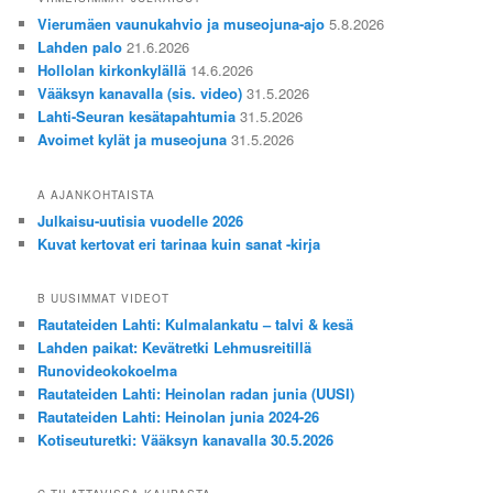
Vierumäen vaunukahvio ja museojuna-ajo
5.8.2026
Lahden palo
21.6.2026
Hollolan kirkonkylällä
14.6.2026
Vääksyn kanavalla (sis. video)
31.5.2026
Lahti-Seuran kesätapahtumia
31.5.2026
Avoimet kylät ja museojuna
31.5.2026
A AJANKOHTAISTA
Julkaisu-uutisia vuodelle 2026
Kuvat kertovat eri tarinaa kuin sanat -kirja
B UUSIMMAT VIDEOT
Rautateiden Lahti: Kulmalankatu – talvi & kesä
Lahden paikat: Kevätretki Lehmusreitillä
Runovideokokoelma
Rautateiden Lahti: Heinolan radan junia (UUSI)
Rautateiden Lahti: Heinolan junia 2024-26
Kotiseuturetki: Vääksyn kanavalla 30.5.2026