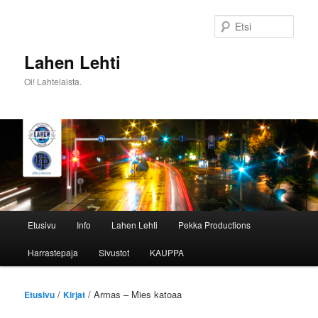
Siirry
sisältöön
Etsi
Lahen Lehti
Oi! Lahtelaista.
Päävalikko
Etusivu
Info
Lahen Lehti
Pekka Productions
Harrastepaja
Sivustot
KAUPPA
/
/ Armas – Mies katoaa
Etusivu
Kirjat