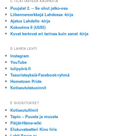
C TILATTAVISSA KAUPASTA
Puujalat 2. – Se ohut jatko-osa
Liikennemerkkejä Lahdessa -kirja
Ajatus Lahdelle -kirja
Kokoelma 6 (UUSI)
Kuvat kertovat eri tarinaa kuin sanat -kirja
D LAHEN LEHTI
Instagram
YouTube
tulipyörä.fi
Tasoristeyksiä-Facebook-ryhmä
Hometown Pride
Kotiseututatuoinnit
E SUOSITUKSET
Kotiseutufilmit
Tapio – Puusta ja muusta
Päijät-Häme-wiki
Elokuvateatteri Kino Iiris
Lahti-Seura ry