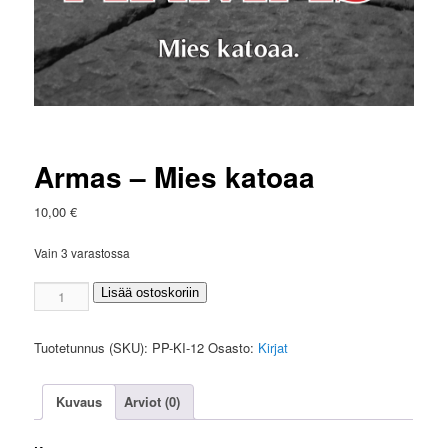
Armas – Mies katoaa
10,00
€
Vain 3 varastossa
Armas
Lisää ostoskoriin
-
Mies
Tuotetunnus (SKU):
PP-KI-12
Osasto:
Kirjat
katoaa
määrä
Kuvaus
Arviot (0)