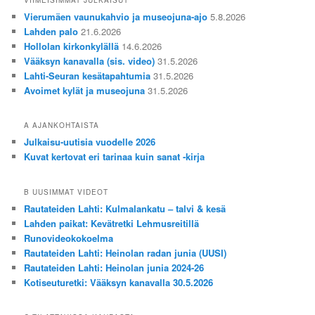
Vierumäen vaunukahvio ja museojuna-ajo
5.8.2026
Lahden palo
21.6.2026
Hollolan kirkonkylällä
14.6.2026
Vääksyn kanavalla (sis. video)
31.5.2026
Lahti-Seuran kesätapahtumia
31.5.2026
Avoimet kylät ja museojuna
31.5.2026
A AJANKOHTAISTA
Julkaisu-uutisia vuodelle 2026
Kuvat kertovat eri tarinaa kuin sanat -kirja
B UUSIMMAT VIDEOT
Rautateiden Lahti: Kulmalankatu – talvi & kesä
Lahden paikat: Kevätretki Lehmusreitillä
Runovideokokoelma
Rautateiden Lahti: Heinolan radan junia (UUSI)
Rautateiden Lahti: Heinolan junia 2024-26
Kotiseuturetki: Vääksyn kanavalla 30.5.2026