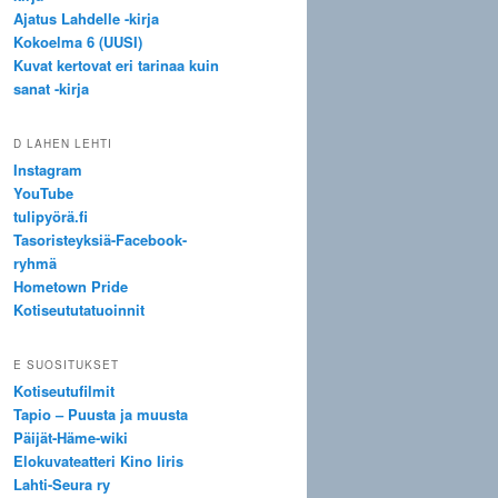
Ajatus Lahdelle -kirja
Kokoelma 6 (UUSI)
Kuvat kertovat eri tarinaa kuin
sanat -kirja
D LAHEN LEHTI
Instagram
YouTube
tulipyörä.fi
Tasoristeyksiä-Facebook-
ryhmä
Hometown Pride
Kotiseututatuoinnit
E SUOSITUKSET
Kotiseutufilmit
Tapio – Puusta ja muusta
Päijät-Häme-wiki
Elokuvateatteri Kino Iiris
Lahti-Seura ry