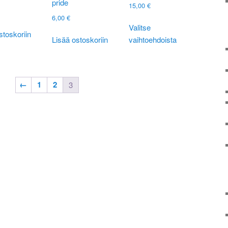
pride
15,00
€
6,00
€
Tällä
Valitse
tuotteella
stoskoriin
Lisää ostoskoriin
vaihtoehdoista
on
useampi
muunnelm
Voit
←
1
2
3
tehdä
valinnat
tuotteen
sivulla.