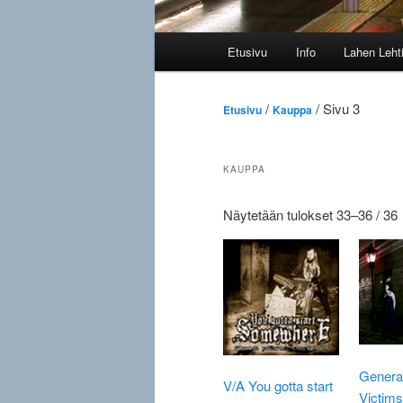
Päävalikko
Etusivu
Info
Lahen Leht
/
/ Sivu 3
Etusivu
Kauppa
KAUPPA
Näytetään tulokset 33–36 / 36
l
Genera
V/A You gotta start
Victim