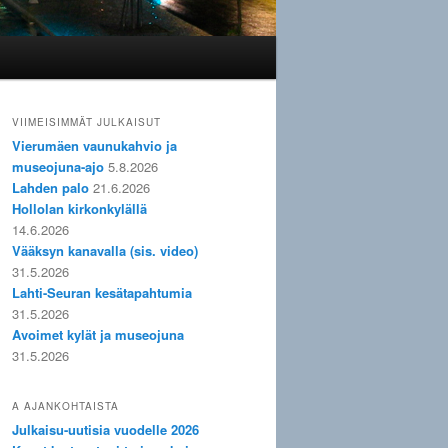
VIIMEISIMMÄT JULKAISUT
Vierumäen vaunukahvio ja
museojuna-ajo
5.8.2026
Lahden palo
21.6.2026
Hollolan kirkonkylällä
14.6.2026
Vääksyn kanavalla (sis. video)
31.5.2026
Lahti-Seuran kesätapahtumia
31.5.2026
Avoimet kylät ja museojuna
31.5.2026
A AJANKOHTAISTA
Julkaisu-uutisia vuodelle 2026