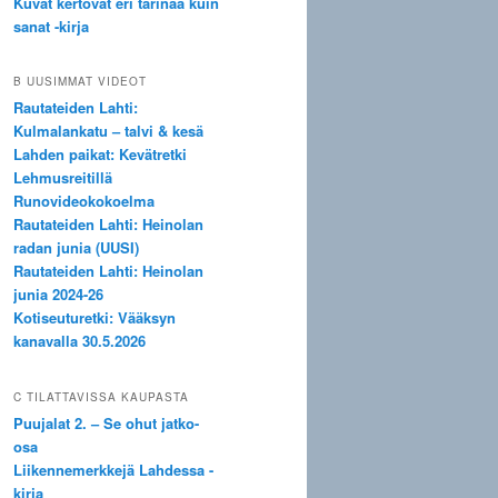
Kuvat kertovat eri tarinaa kuin
sanat -kirja
B UUSIMMAT VIDEOT
Rautateiden Lahti:
Kulmalankatu – talvi & kesä
a.
Lahden paikat: Kevätretki
Lehmusreitillä
Runovideokokoelma
Rautateiden Lahti: Heinolan
radan junia (UUSI)
Rautateiden Lahti: Heinolan
junia 2024-26
Kotiseuturetki: Vääksyn
kanavalla 30.5.2026
C TILATTAVISSA KAUPASTA
Puujalat 2. – Se ohut jatko-
osa
Liikennemerkkejä Lahdessa -
kirja