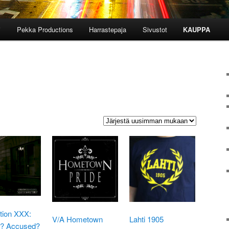
i
Pekka Productions
Harrastepaja
Sivustot
KAUPPA
Sorted
by
atest
tion XXX:
V/A Hometown
Lahti 1905
s? Accused?