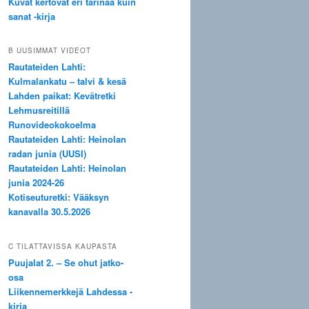
Kuvat kertovat eri tarinaa kuin
sanat -kirja
B UUSIMMAT VIDEOT
Rautateiden Lahti:
Kulmalankatu – talvi & kesä
Lahden paikat: Kevätretki
Lehmusreitillä
Runovideokokoelma
Rautateiden Lahti: Heinolan
radan junia (UUSI)
Rautateiden Lahti: Heinolan
junia 2024-26
Kotiseuturetki: Vääksyn
kanavalla 30.5.2026
C TILATTAVISSA KAUPASTA
Puujalat 2. – Se ohut jatko-
osa
Liikennemerkkejä Lahdessa -
kirja