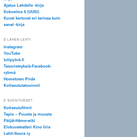
Ajatus Lahdelle -kirja
Kokoelma 6 (UUSI)
Kuvat kertovat eri tarinaa kuin
sanat -kirja
D LAHEN LEHTI
Instagram
YouTube
tulipyörä.fi
Tasoristeyksiä-Facebook-
ryhmä
Hometown Pride
Kotiseututatuoinnit
E SUOSITUKSET
Kotiseutufilmit
Tapio – Puusta ja muusta
Päijät-Häme-wiki
Elokuvateatteri Kino Iiris
Lahti-Seura ry