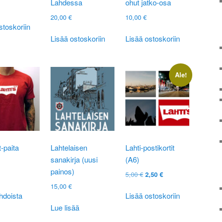
Lahdessa
ohut jatko-osa
20,00
€
10,00
€
stoskoriin
Lisää ostoskoriin
Lisää ostoskoriin
Ale!
t-paita
Lahtelaisen
Lahti-postikortit
sanakirja (uusi
(A6)
painos)
Alkuperäinen
Nykyinen
5,00
€
2,50
€
Tällä
hinta
hinta
15,00
€
tuotteella
oli:
on:
hdoista
Lisää ostoskoriin
on
5,00 €.
2,50 €.
Lue lisää
useampi