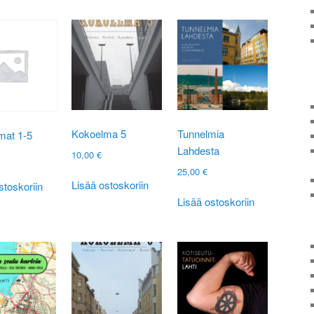
a.
muunnelma.
Voit
tehdä
valinnat
tuotteen
sivulla.
Kokoelma 5
Tunnelmia
mat 1-5
Lahdesta
10,00
€
25,00
€
Lisää ostoskoriin
stoskoriin
Lisää ostoskoriin