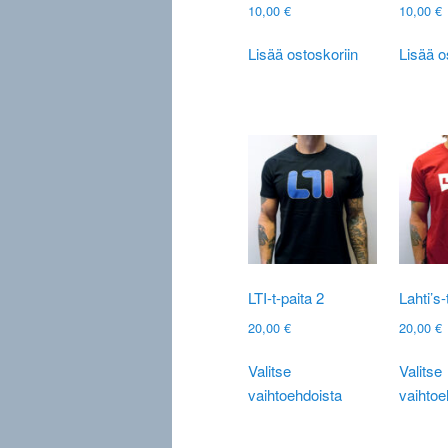
10,00
€
10,00
€
Lisää ostoskoriin
Lisää o
LTI-t-paita 2
Lahti’s-
20,00
€
20,00
€
Tällä
Valitse
Valitse
tuotteella
vaihtoehdoista
vaihtoe
on
useampi