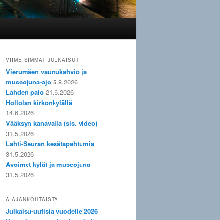
VIIMEISIMMÄT JULKAISUT
Vierumäen vaunukahvio ja
museojuna-ajo
5.8.2026
Lahden palo
21.6.2026
Hollolan kirkonkylällä
14.6.2026
Vääksyn kanavalla (sis. video)
31.5.2026
Lahti-Seuran kesätapahtumia
31.5.2026
Avoimet kylät ja museojuna
31.5.2026
A AJANKOHTAISTA
Julkaisu-uutisia vuodelle 2026