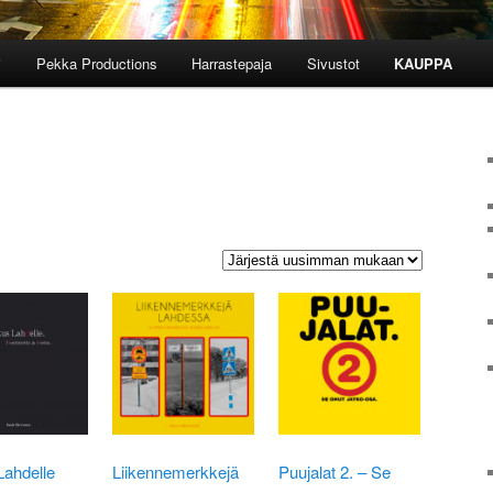
i
Pekka Productions
Harrastepaja
Sivustot
KAUPPA
rted
y
test
Lahdelle
Liikennemerkkejä
Puujalat 2. – Se