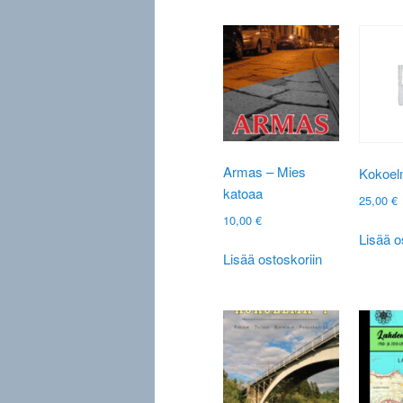
muunnelm
Voit
tehdä
valinnat
tuotteen
sivulla.
Armas – Mies
Kokoel
katoaa
25,00
€
10,00
€
Lisää o
Lisää ostoskoriin