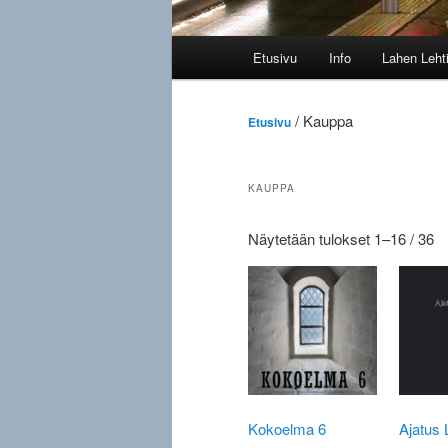
Päävalikko
Etusivu
Info
Lahen Leht
/ Kauppa
Etusivu
KAUPPA
So
Näytetään tulokset 1–16 / 36
b
la
Kokoelma 6
Ajatus 