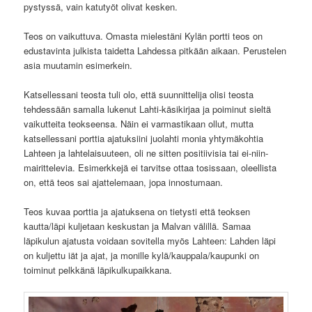
pystyssä, vain katutyöt olivat kesken.
Teos on vaikuttuva. Omasta mielestäni Kylän portti teos on
edustavinta julkista taidetta Lahdessa pitkään aikaan. Perustelen
asia muutamin esimerkein.
Katsellessani teosta tuli olo, että suunnittelija olisi teosta
tehdessään samalla lukenut Lahti-käsikirjaa ja poiminut sieltä
vaikutteita teokseensa. Näin ei varmastikaan ollut, mutta
katsellessani porttia ajatuksiini juolahti monia yhtymäkohtia
Lahteen ja lahtelaisuuteen, oli ne sitten positiivisia tai ei-niin-
mairittelevia. Esimerkkejä ei tarvitse ottaa tosissaan, oleellista
on, että teos sai ajattelemaan, jopa innostumaan.
Teos kuvaa porttia ja ajatuksena on tietysti että teoksen
kautta/läpi kuljetaan keskustan ja Malvan välillä. Samaa
läpikulun ajatusta voidaan sovitella myös Lahteen: Lahden läpi
on kuljettu iät ja ajat, ja monille kylä/kauppala/kaupunki on
toiminut pelkkänä läpikulkupaikkana.