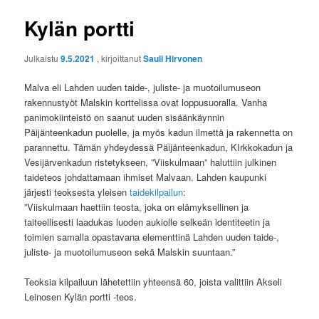
Kylän portti
Julkaistu
9.5.2021
, kirjoittanut
Sauli Hirvonen
Malva eli Lahden uuden taide-, juliste- ja muotoilumuseon
rakennustyöt Malskin korttelissa ovat loppusuoralla. Vanha
panimokiinteistö on saanut uuden sisäänkäynnin
Päijänteenkadun puolelle, ja myös kadun ilmettä ja rakennetta on
parannettu. Tämän yhdeydessä Päijänteenkadun, KIrkkokadun ja
Vesijärvenkadun ristetykseen, ”Viiskulmaan” haluttiin julkinen
taideteos johdattamaan ihmiset Malvaan. Lahden kaupunki
järjesti teoksesta yleisen
taidekilpailun
:
”Viiskulmaan haettiin teosta, joka on elämyksellinen ja
taiteellisesti laadukas luoden aukiolle selkeän identiteetin ja
toimien samalla opastavana elementtinä Lahden uuden taide-,
juliste- ja muotoilumuseon sekä Malskin suuntaan.”
Teoksia kilpailuun lähetettiin yhteensä 60, joista valittiin Akseli
Leinosen Kylän portti -teos.