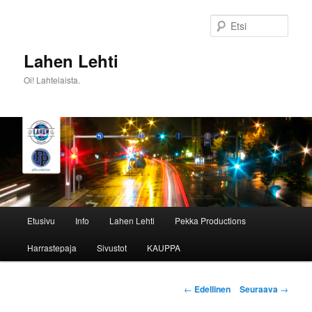
Siirry
sisältöön
Etsi
Lahen Lehti
Oi! Lahtelaista.
Päävalikko
Etusivu
Info
Lahen Lehti
Pekka Productions
Harrastepaja
Sivustot
KAUPPA
Artikkelien
←
Edellinen
Seuraava
→
selaus