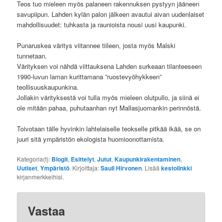
Teos tuo mieleen myös palaneen rakennuksen pystyyn jääneen
savupiipun. Lahden kylän palon jälkeen avautui aivan uudenlaiset
mahdollisuudet: tuhkasta ja raunioista nousi uusi kaupunki.
Punaruskea väritys viitannee tiileen, josta myös Malski
tunnetaan.
Värityksen voi nähdä viittauksena Lahden surkeaan tilanteeseen
1990-luvun laman kurittamana ”ruostevyöhykkeen”
teollisuuskaupunkina.
Jollakin värityksestä voi tulla myös mieleen olutpullo, ja siinä ei
ole mitään pahaa, puhutaanhan nyt Mallasjuomankin perinnöstä.
Toivotaan tälle hyvinkin lahtelaiselle teokselle pitkää ikää, se on
juuri sitä ympäristön ekologista huomioonottamista.
Kategoria(t):
Blogit
,
Esittelyt
,
Jutut
,
Kaupunkirakentaminen
,
Uutiset
,
Ympäristö
. Kirjoittaja:
Sauli Hirvonen
. Lisää
kestolinkki
kirjanmerkkeihisi.
Vastaa