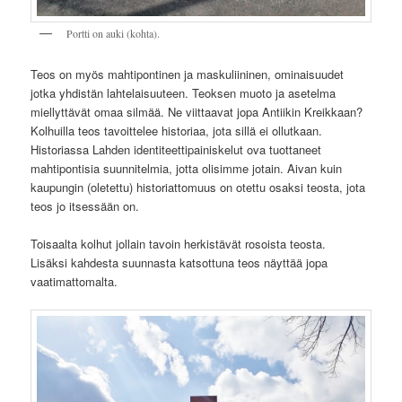
Portti on auki (kohta).
Teos on myös mahtipontinen ja maskuliininen, ominaisuudet
jotka yhdistän lahtelaisuuteen. Teoksen muoto ja asetelma
miellyttävät omaa silmää. Ne viittaavat jopa Antiikin Kreikkaan?
Kolhuilla teos tavoittelee historiaa, jota sillä ei ollutkaan.
Historiassa Lahden identiteettipainiskelut ova tuottaneet
mahtipontisia suunnitelmia, jotta olisimme jotain. Aivan kuin
kaupungin (oletettu) historiattomuus on otettu osaksi teosta, jota
teos jo itsessään on.
Toisaalta kolhut jollain tavoin herkistävät rosoista teosta.
Lisäksi kahdesta suunnasta katsottuna teos näyttää jopa
vaatimattomalta.