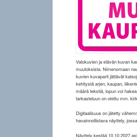
Valokuvien ja elävän kuvan ka
muutoksista. Nimenomaan nautti
kuvien kuvaparit jättävät kats
kehitystä arjen, kaupan, liiken
määrä tekstiä, lopun voi hakea 
tarkasteluun on otettu mm. kirk
Digitaalisuus on jätetty vähem
havainnollistava näyttely, joss
Näyttely kestää 10.10.2027 asti 