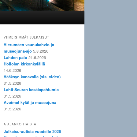
VIIMEISIMMÄT JULKAISUT
Vierumäen vaunukahvio ja
museojuna-ajo
5.8.2026
Lahden palo
21.6.2026
Hollolan kirkonkylällä
14.6.2026
Vääksyn kanavalla (sis. video)
31.5.2026
Lahti-Seuran kesätapahtumia
31.5.2026
Avoimet kylät ja museojuna
31.5.2026
A AJANKOHTAISTA
Julkaisu-uutisia vuodelle 2026