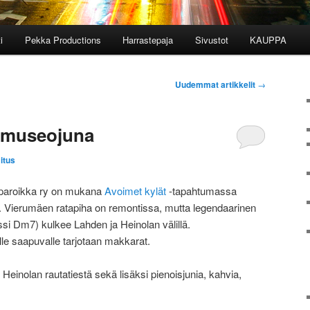
i
Pekka Productions
Harrastepaja
Sivustot
KAUPPA
Uudemmat artikkelit
→
a museojuna
itus
pparoikka ry on mukana
Avoimet kylät
-tapahtumassa
5. Vierumäen ratapiha on remontissa, mutta legendaarinen
si Dm7) kulkee Lahden ja Heinolan välillä.
le saapuvalle tarjotaan makkarat.
Heinolan rautatiestä sekä lisäksi pienoisjunia, kahvia,