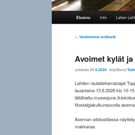
Päävalikko
Etusivu
Info
Lahen Leht
Artikkelien
←
Vanhemmat artikkelit
selaus
Avoimet kylät j
Julkaistu
31.5.2026
, kirjoittanut
Toim
Lahden rautatieharrastajat To
lauantaina 13.6.2026 klo 10-1
lättähattu-museojuna (kiskobus
Nostalgiakulkuneuvolla asemal
Aseman odotustilassa näyttely 
makkaraa.