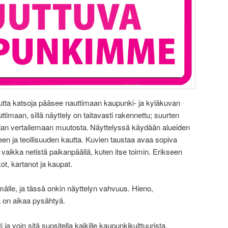
utta katsoja pääsee nauttimaan kaupunki- ja kyläkuvan
maan, sillä näyttely on taitavasti rakennettu; suurten
ojan vertailemaan muutosta. Näyttelyssä käydään alueiden
teen ja teollisuuden kautta. Kuvien taustaa avaa sopiva
vaikka netistä paikanpäällä, kuten itse toimin. Erikseen
ot, kartanot ja kaupat.
mälle, ja tässä onkin näyttelyn vahvuus. Hieno,
a on aikaa pysähtyä.
ja voin sitä suositella kaikille kaupunkikulttuurista,