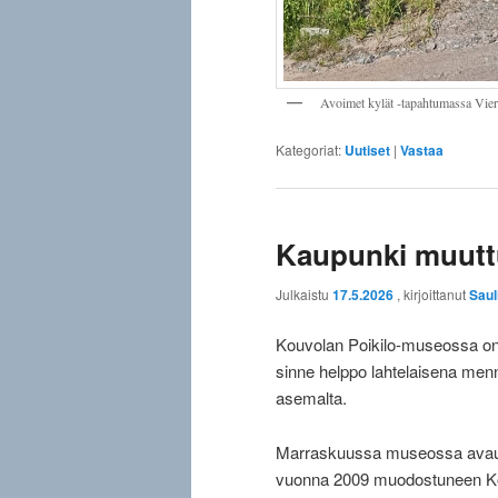
Avoimet kylät -tapahtumassa Vie
Kategoriat:
Uutiset
|
Vastaa
Kaupunki muut
Julkaistu
17.5.2026
, kirjoittanut
Saul
Kouvolan Poikilo-museossa on
sinne helppo lahtelaisena men
asemalta.
Marraskuussa museossa avaut
vuonna 2009 muodostuneen Kou