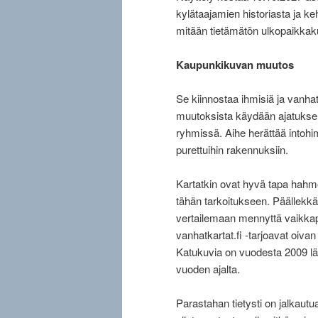
kylätaajamien historiasta ja ke
mitään tietämätön ulkopaikkakun
Kaupunkikuvan muutos
Se kiinnostaa ihmisiä ja vanha
muutoksista käydään ajatukse
ryhmissä. Aihe herättää intohim
purettuihin rakennuksiin.
Kartatkin ovat hyvä tapa hah
tähän tarkoitukseen. Päällekkäi
vertailemaan mennyttä vaikka
vanhatkartat.fi -tarjoavat oivan 
Katukuvia on vuodesta 2009 lä
vuoden ajalta.
Parastahan tietysti on jalkau