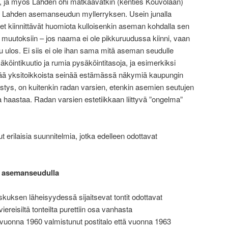
an, ja myös Lahden ohi matkaavatkin (kenties Kouvolaan)
e Lahden asemanseudun myllerryksen. Usein junalla
et kiinnittävät huomiota kulloisenkin aseman kohdalla sen
muutoksiin – jos naama ei ole pikkuruudussa kiinni, vaan
u ulos. Ei siis ei ole ihan sama mitä aseman seudulle
öintikuutio ja rumia pysäköintitasoja, ja esimerkiksi
tkää yksitoikkoista seinää estämässä näkymiä kaupungin
stys, on kuitenkin radan varsien, etenkin asemien seutujen
a haastaa. Radan varsien estetiikkaan liittyvä ”ongelma”
erilaisia suunnitelmia, jotka edelleen odottavat
n asemanseudulla
kuksen läheisyydessä sijaitsevat tontit odottavat
ereisiltä tonteilta purettiin osa vanhasta
uonna 1960 valmistunut postitalo että vuonna 1963