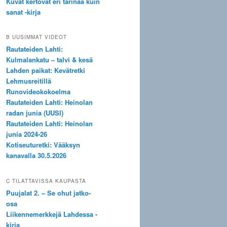
Kuvat kertovat eri tarinaa kuin
sanat -kirja
B UUSIMMAT VIDEOT
Rautateiden Lahti:
Kulmalankatu – talvi & kesä
Lahden paikat: Kevätretki
Lehmusreitillä
Runovideokokoelma
Rautateiden Lahti: Heinolan
radan junia (UUSI)
Rautateiden Lahti: Heinolan
junia 2024-26
Kotiseuturetki: Vääksyn
kanavalla 30.5.2026
C TILATTAVISSA KAUPASTA
Puujalat 2. – Se ohut jatko-
osa
Liikennemerkkejä Lahdessa -
kirja