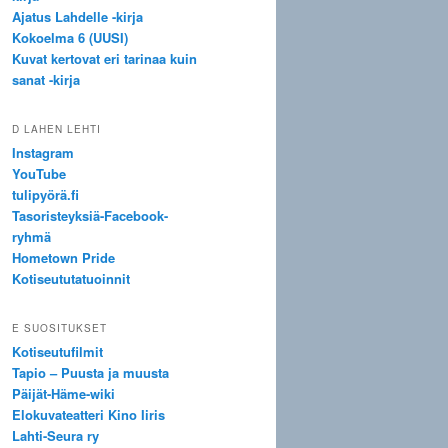
Ajatus Lahdelle -kirja
Kokoelma 6 (UUSI)
Kuvat kertovat eri tarinaa kuin
sanat -kirja
D LAHEN LEHTI
Instagram
YouTube
tulipyörä.fi
Tasoristeyksiä-Facebook-
ryhmä
Hometown Pride
Kotiseututatuoinnit
E SUOSITUKSET
Kotiseutufilmit
Tapio – Puusta ja muusta
Päijät-Häme-wiki
Elokuvateatteri Kino Iiris
Lahti-Seura ry