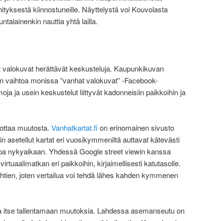
hityksestä kiinnostuneille. Näyttelystä voi Kouvolasta
talainenkin nauttia yhtä lailla.
t valokuvat herättävät keskusteluja. Kaupunkikuvan
n vaihtoa monissa ”vanhat valokuvat” -Facebook-
oja ja usein keskustelut liittyvät kadonneisiin paikkoihin ja
mottaa muutosta.
Vanhatkartat.fi
on erinomainen sivusto
n asetellut kartat eri vuosikymmeniltä auttavat kätevästi
pa nykyaikaan. Yhdessä Google street viewin kanssa
virtuaalimatkan eri paikkoihin, kirjaimellisesti katutasolle.
htien, joten vertailua voi tehdä lähes kahden kymmenen
tua itse tallentamaan muutoksia. Lahdessa asemanseutu on