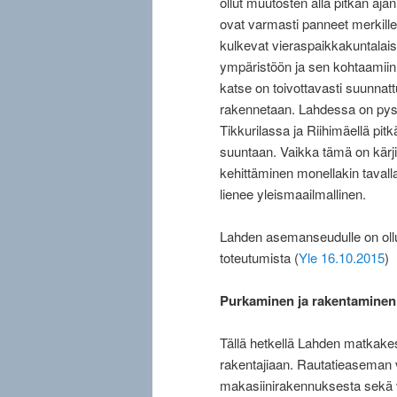
ollut muutosten alla pitkän aj
ovat varmasti panneet merkill
kulkevat vieraspaikkakuntalais
ympäristöön ja sen kohtaamiin 
katse on toivottavasti suunnatt
rakennetaan. Lahdessa on pysäk
Tikkurilassa ja Riihimäellä pi
suuntaan. Vaikka tämä on kärji
kehittäminen monellakin tavall
lienee yleismaailmallinen.
Lahden asemanseudulle on ollut 
toteutumista (
Yle 16.10.2015
)
Purkaminen ja rakentamine
Tällä hetkellä Lahden matkakes
rakentajiaan. Rautatieaseman vi
makasiinirakennuksesta sekä v