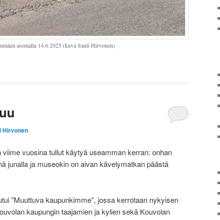
rumäen asemalla 14.6.2025 (kuva Sauli Hirvonen)
tuu
i Hirvonen
 viime vuosina tullut käytyä useamman kerran: onhan
nä junalla ja museokin on aivan kävelymatkan päästä
ui ”Muuttuva kaupunkimme”, jossa kerrotaan nykyisen
volan kaupungin taajamien ja kylien sekä Kouvolan