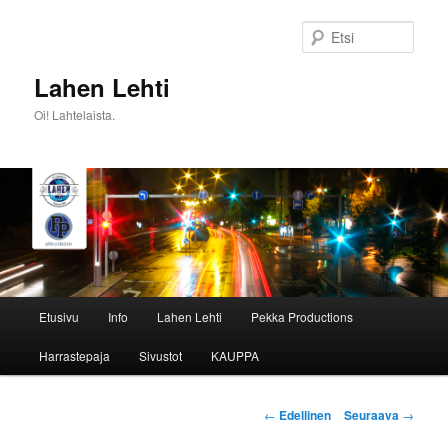
Siirry
sisältöön
Etsi
Lahen Lehti
Oi! Lahtelaista.
Päävalikko
Etusivu
Info
Lahen Lehti
Pekka Productions
Harrastepaja
Sivustot
KAUPPA
Artikkelien
←
Edellinen
Seuraava
→
selaus