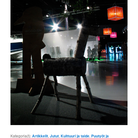
Kategoria(t):
Artikkelit
,
Jutut
,
Kulttuuri ja taide
,
Puutyöt ja