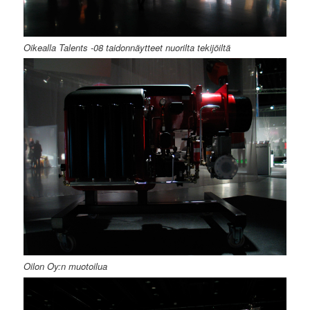
Oikealla Talents -08 taidonnäytteet nuorilta tekijöiltä
Oilon Oy:n muotoilua