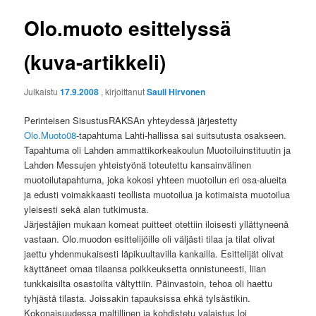
Olo.muoto esittelyssä
(kuva-artikkeli)
Julkaistu
17.9.2008
, kirjoittanut
Sauli Hirvonen
Perinteisen SisustusRAKSAn yhteydessä järjestetty
Olo.Muoto08
-tapahtuma Lahti-hallissa sai suitsutusta osakseen.
Tapahtuma oli Lahden ammattikorkeakoulun Muotoiluinstituutin ja
Lahden Messujen yhteistyönä toteutettu kansainvälinen
muotoilutapahtuma, joka kokosi yhteen muotoilun eri osa-alueita
ja edusti voimakkaasti teollista muotoilua ja kotimaista muotoilua
yleisesti sekä alan tutkimusta.
Järjestäjien mukaan komeat puitteet otettiin iloisesti yllättyneenä
vastaan. Olo.muodon esittelijöille oli väljästi tilaa ja tilat olivat
jaettu yhdenmukaisesti läpikuultavilla kankailla. Esittelijät olivat
käyttäneet omaa tilaansa poikkeuksetta onnistuneesti, liian
tunkkaisilta osastoilta vältyttiin. Päinvastoin, tehoa oli haettu
tyhjästä tilasta. Joissakin tapauksissa ehkä tylsästikin.
Kokonaisuudessa maltillinen ja kohdistetu valaistus loi