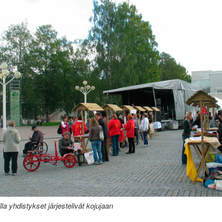
illa yhdistykset järjestelivät kojujaan