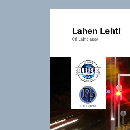
Siirry
sisältöön
Lahen Lehti
Oi! Lahtelaista.