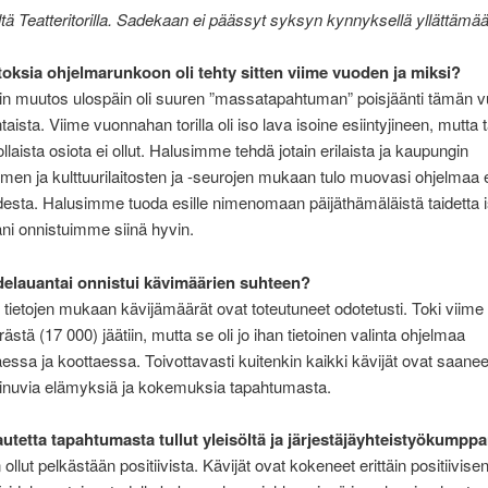
eltä Teatteritorilla. Sadekaan ei päässyt syksyn kynnyksellä yllättämä
oksia ohjelmarunkoon oli tehty sitten viime vuoden ja miksi?
in muutos ulospäin oli suuren ”massatapahtuman” poisjäänti tämän 
taista. Viime vuonnahan torilla oli iso lava isoine esiintyjineen, mutta 
llaista osiota ei ollut. Halusimme tehdä jotain erilaista ja kaupungin
oimen ja kulttuurilaitosten ja -seurojen mukaan tulo muovasi ohjelmaa e
esta. Halusimme tuoda esille nimenomaan päijäthämäläistä taidetta iso
äni onnistuimme siinä hyvin.
delauantai onnistui kävimäärien suhteen?
 tietojen mukaan kävijämäärät ovat toteutuneet odotetusti. Toki viime
stä (17 000) jäätiin, mutta se oli jo ihan tietoinen valinta ohjelmaa
aessa ja koottaessa. Toivottavasti kuitenkin kaikki kävijät ovat saaneet
inuvia elämyksiä ja kokemuksia tapahtumasta.
utetta tapahtumasta tullut yleisöltä ja järjestäjäyhteistyökumppa
 ollut pelkästään positiivista. Kävijät ovat kokeneet erittäin positiivis