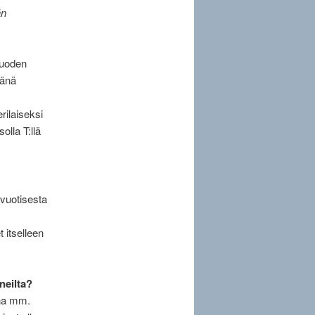
än
vuoden
tänä
rilaiseksi
lla T:llä
 vuotisesta
 itselleen
neilta?
ena mm.