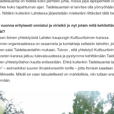
Taidelauantai on todella koko perheen juhla, missä jopa lapsiperheet vo
es koko tapahtuman ajan. Taidelauantain ei tarvitse olla yömyöhää
Niitäkin kuitenkin Lahdessa järjestetään mielestäni riittävästi tällä he
vuonna erityisesti onnistui ja virisikö jo nyt jotain mitä kehitettä
äi?
isen iloinen yhteistyöstä Lahden kaupungin Kulttuuritoimen kanssa.
oimen organisaatiossa on osaamista ja kontakteja sellaisiin tahoihin, 
n saisi Taidelauantaihin mukaan. Toivon , että yhteistyö Kulttuuritoi
aitosten kanssa jatkuu tulevaisuudessa ja pystymme kehittämään Taid
n yhteistyötahon kautta entisestään. Ehkä kuitenkin Taidelauantai ta
n” – esimerkiksi suuren ilmaiskonsertin torille – jotta ihmiset saadaan
iikkeelle. Mikäli se vaan taloudellisesti on mahdollista, niin tullaan e
emään.