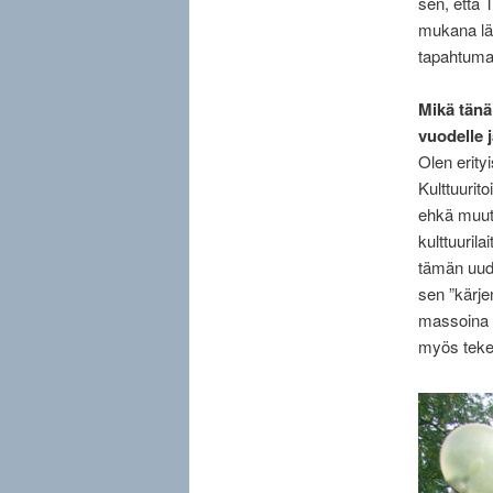
sen, että 
mukana läh
tapahtuma. 
Mikä tänä 
vuodelle j
Olen erity
Kulttuurit
ehkä muute
kulttuuril
tämän uude
sen ”kärje
massoina l
myös tek