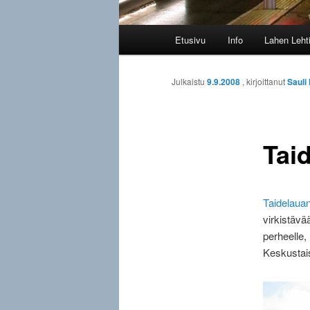
Päävalikko
Etusivu
Info
Lahen Leht
Julkaistu
9.9.2008
, kirjoittanut
Sauli
Tai
Taidelauan
virkistävä
perheelle,
Keskustais