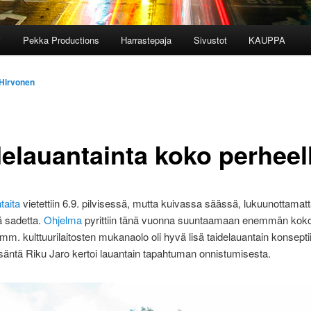
i
Pekka Productions
Harrastepaja
Sivustot
KAUPPA
 Hirvonen
delauantainta koko perheel
taita
vietettiin 6.9. pilvisessä, mutta kuivassa säässä, lukuunottamatta
ä sadetta.
Ohjelma
pyrittiin tänä vuonna suuntaamaan enemmän kok
 mm. kulttuurilaitosten mukanaolo oli hyvä lisä taidelauantain konsepti
äntä Riku Jaro kertoi lauantain tapahtuman onnistumisesta.