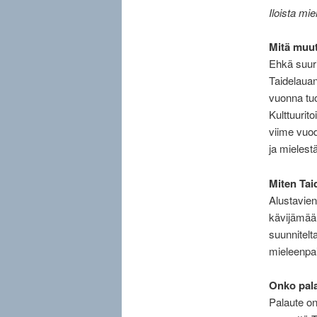
Iloista mi
Mitä muut
Ehkä suur
Taidelauan
vuonna tuo
Kulttuurit
viime vuod
ja mielest
Miten Tai
Alustavien
kävijämäärä
suunnitelt
mieleenpa
Onko pala
Palaute on