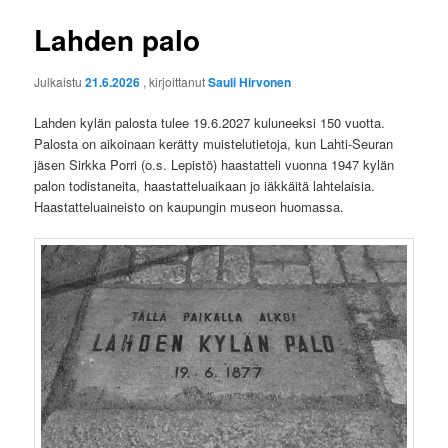
Lahden palo
Julkaistu
21.6.2026
, kirjoittanut
Sauli Hirvonen
Lahden kylän palosta tulee 19.6.2027 kuluneeksi 150 vuotta.
Palosta on aikoinaan kerätty muistelutietoja, kun Lahti-Seuran
jäsen Sirkka Porri (o.s. Lepistö) haastatteli vuonna 1947 kylän
palon todistaneita, haastatteluaikaan jo iäkkäitä lahtelaisia.
Haastatteluaineisto on kaupungin museon huomassa.