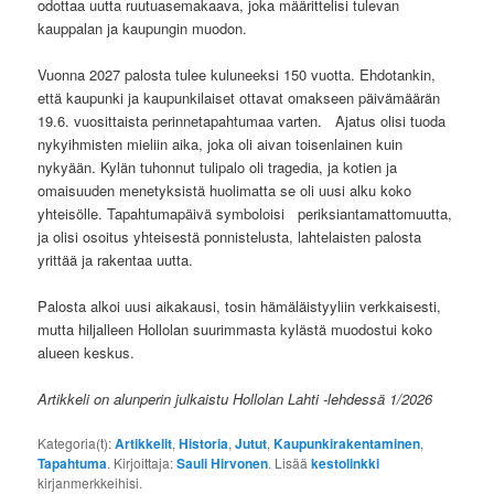
odottaa uutta ruutuasemakaava, joka määrittelisi tulevan
kauppalan ja kaupungin muodon.
Vuonna 2027 palosta tulee kuluneeksi 150 vuotta. Ehdotankin,
että kaupunki ja kaupunkilaiset ottavat omakseen päivämäärän
19.6. vuosittaista perinnetapahtumaa varten. Ajatus olisi tuoda
nykyihmisten mieliin aika, joka oli aivan toisenlainen kuin
nykyään. Kylän tuhonnut tulipalo oli tragedia, ja kotien ja
omaisuuden menetyksistä huolimatta se oli uusi alku koko
yhteisölle. Tapahtumapäivä symboloisi periksiantamattomuutta,
ja olisi osoitus yhteisestä ponnistelusta, lahtelaisten palosta
yrittää ja rakentaa uutta.
Palosta alkoi uusi aikakausi, tosin hämäläistyyliin verkkaisesti,
mutta hiljalleen Hollolan suurimmasta kylästä muodostui koko
alueen keskus.
Artikkeli on alunperin julkaistu Hollolan Lahti -lehdessä 1/2026
Kategoria(t):
Artikkelit
,
Historia
,
Jutut
,
Kaupunkirakentaminen
,
Tapahtuma
. Kirjoittaja:
Sauli Hirvonen
. Lisää
kestolinkki
kirjanmerkkeihisi.