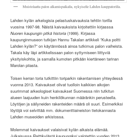
Muistolaatta palon alkamispaikalla, nykyiselle Lahden kauppatorilla.
Lahden kylän arkelogisia pelastuskaivauksia tehtiin torilla
vuosina 1997-98. Näistä kaivauksista kirjoitettiin kirjasssa
Nuoren kaupungin pitkä historia
(1999). Kirjassa
kaupunginmuseon tutkijan Hannu Takalan artikkeli ”Kuka poltti
Lahden kylän?” on käytännössä ainoa tutkimus palon vaiheista.
Takala käy läpi artikkelissaan palon syttymiseen liittyviä
yksityiskohtia, ja samalla kumoten pitkään kiertäneen tarinan
Marolan piiasta.
Toisen kerran toria tutkittiin toriparkin rakentamisen yhteydessä
vuonna 2013. Kaivaukset olivat tuolloin kaikkien aikojen
suurimmat arkeologiset kaivaukset Suomessa niin tutkitun
alueen laajuuden kuin henkilökunnan määränkin perusteella.
Löytöjen ja säilyneiden rakenteiden määrä oli suuri. Esimerkiksi
löytöjä voi selvittää mm. dokumenttiaineiston tietokannasta
Lahden museoiden arkistossa.
Molemmat kaivaukset valaisivat kylän aikaista elämää.
Julkaisussa
Raittikylästä kaupungiksi
valotettiin vuoden 2013