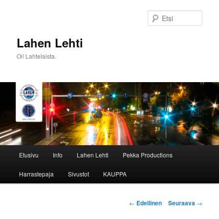
Siirry
sisältöön
Etsi
Lahen Lehti
Oi! Lahtelaista.
Päävalikko
Etusivu
Info
Lahen Lehti
Pekka Productions
Harrastepaja
Sivustot
KAUPPA
Artikkelien
←
Edellinen
Seuraava
→
selaus