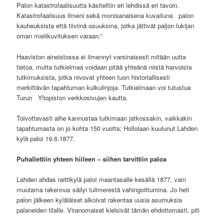
Palon katastrofaalisuutta käsiteltiin eri lehdissä eri tavoin.
Katastrofaalisuus ilmeni sekä monisanaisena kuvailuna palon
kauheuksista että tiiviinä osuuksina, jotka jättivät paljon lukijan
oman mielikuvituksen varaan.”
Haaviston aineistossa ei ilmennyt varsinaisesti mitään uutta
tietoa, mutta tutkielmaa voidaan pitää yhteänä niistä harvoista
tutkimuksista, jotka nivovat yhteen tuon historiallisesti
merkittävän tapahtuman kulkulinjoja. Tutkielmaan voi tutustua
Turun Yliopiston verkkosivujen kautta.
Toivottavasti aihe kannustaa tutkimaan jatkossakin, vaikkakin
tapahtumasta on jo kohta 150 vuotta; Hollolaan kuulunut Lahden
kylä paloi 19.6.1877.
Puhallettiin yhteen hiileen – siihen tarvittiin paloa
Lahden ahdas raittikylä paloi maantasalle kesällä 1877, vain
muutama rakennus säilyi tulimerestä vahingoittumina. Jo heti
palon jälkeen kyläläiset alkoivat rakentaa uusia asumuksia
palaneiden tilalle. Viranomaiset kielsivät tämän ehdottomasti, piti