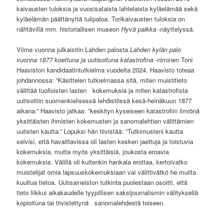
kaivausten tuloksia ja vuosisataista lahtelaista kyläelämää sekä
kyläelämän päättänyttä tulipaloa. Torikaivausten tuloksia on
nähtävillä mm. historiallisen museon
Hyvä paikka
-näyttelyssä.
Viime vuonna julkaistiin Lahden palosta
Lahden kylän palo
vuonna 1877 koettuna ja uutisoituna katastrofina
-niminen Toni
Haaviston kandidaatintutkielma vuodelta 2024. Haavisto toteaa
johdannossa: ”Käsittelen tutkielmassa sitä, miten muistitieto
välittää tuolloisten lasten kokemuksia ja miten katastrofista
uutisoitiin suomenkielisessä lehdistössä kesä-heinäkuun 1877
aikana.” Haavisto jatkaa: ”keskityn kyseiseen katastrofiin ilmiönä
yksittäisten ihmisten kokemusten ja sanomalehtien välittämien
uutisten kautta.” Lopuksi hän tiivistää: ”Tutkimusteni kautta
selvisi, että havaittavissa oli lasten kesken jaettuja ja toistuvia
kokemuksia, mutta myös yksittäisiä, joukosta eroavia
kokemuksia. Välillä oli kuitenkin hankala erottaa, kertoivatko
muistelijat omia lapsuuskokemuksiaan vai välittivätkö he muilta
kuultua tietoa. Uutisaineiston tutkinta puolestaan osoitti, että
tieto liikkui aikakaudelle tyypillisen saksijournalismin välityksellä
kopioituna tai tiivistettynä sanomalehdestä toiseen.